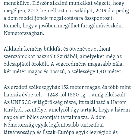
menekülve. Először alkalmi munkákat végzett, hogy
megéljen, 2017-ben elhozta a családját, 2019 óta pedig
a dóm modelljének megalkotására összpontosít.
Reméli, hogy a jövőben megélhet faragóművészként
Németországban.
Alkhudr kemény bükkfát és ötvenéves otthoni
szerszámokat használt Szíriából, amelyeket még az
édesapjától örökölt. A végeredmény magasabb nála,
két méter magas és hosszú, a szélessége 1,40 méter.
Az eredeti székesegyház 152 méter magas, és több mint
hatszáz évbe telt – 1248-tól 1880-ig –, amíg elkészült.
Az UNESCO-világörökség része, itt található a Három
Királyok szentélye, amelyről úgy tartják, hogy a három
napkeleti bölcs csontjait tartalmazza. A dóm
Németország egyik legfontosabb turisztikai
látványossága és Észak-Európa egyik legrégibb és