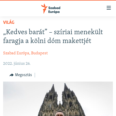
Akadálymentes
mód
Ugrás
VILÁG
a
NAPIRENDEN
„Kedves barát” – szíriai menekült
fő
AKTUÁLIS
oldalra
faragja a kölni dóm makettjét
FELIRATKOZÁS
PODCASTOK
Ugrás
a
Szabad Európa, Budapest
VIDEÓK
tartalomjegyzékre
Spotify
2022. június 26.
ELEMZŐ
Ugrás
a
NER15
Megosztás
Feliratkozás
keresésre
SZABADON
TÁRSADALOM
DEMOKRÁCIA
A PÉNZ NYOMÁBAN