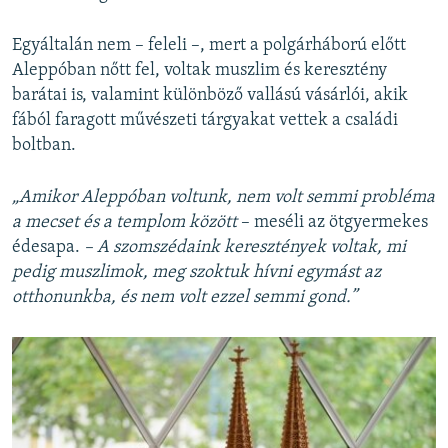
Egyáltalán nem – feleli –, mert a polgárháború előtt
Aleppóban nőtt fel, voltak muszlim és keresztény
barátai is, valamint különböző vallású vásárlói, akik
fából faragott művészeti tárgyakat vettek a családi
boltban.
„Amikor Aleppóban voltunk, nem volt semmi probléma
a mecset és a templom között
– meséli az ötgyermekes
édesapa.
– A szomszédaink keresztények voltak, mi
pedig muszlimok, meg szoktuk hívni egymást az
otthonunkba, és nem volt ezzel semmi gond.”