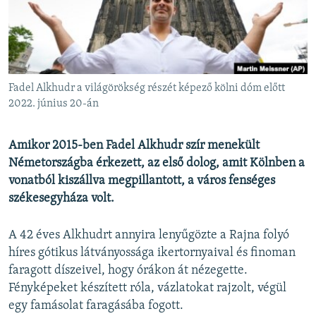
EURÓPAI UNIÓ
VILÁG
KLÍMAVÁLTOZÁS
A MÚLT TANULSÁGAI
Fadel Alkhudr a világörökség részét képező kölni dóm előtt
2022. június 20-án
KÖVESSEN MINKET!
Amikor 2015-ben Fadel Alkhudr szír menekült
Németországba érkezett, az első dolog, amit Kölnben a
vonatból kiszállva megpillantott, a város fenséges
Valamennyi RFE/RL weboldal
székesegyháza volt.
A 42 éves Alkhudrt annyira lenyűgözte a Rajna folyó
híres gótikus látványossága ikertornyaival és finoman
faragott díszeivel, hogy órákon át nézegette.
Fényképeket készített róla, vázlatokat rajzolt, végül
egy famásolat faragásába fogott.