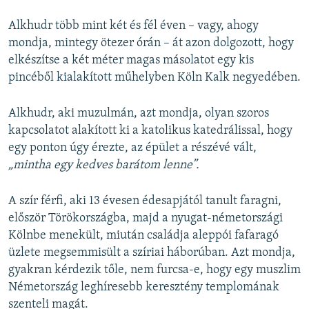
Alkhudr több mint két és fél éven – vagy, ahogy
mondja, mintegy ötezer órán – át azon dolgozott, hogy
elkészítse a két méter magas másolatot egy kis
pincéből kialakított műhelyben Köln Kalk negyedében.
Alkhudr, aki muzulmán, azt mondja, olyan szoros
kapcsolatot alakított ki a katolikus katedrálissal, hogy
egy ponton úgy érezte, az épület a részévé vált,
„mintha egy kedves barátom lenne”.
A szír férfi, aki 13 évesen édesapjától tanult faragni,
először Törökországba, majd a nyugat-németországi
Kölnbe menekült, miután családja aleppói fafaragó
üzlete megsemmisült a szíriai háborúban. Azt mondja,
gyakran kérdezik tőle, nem furcsa-e, hogy egy muszlim
Németország leghíresebb keresztény templomának
szenteli magát.