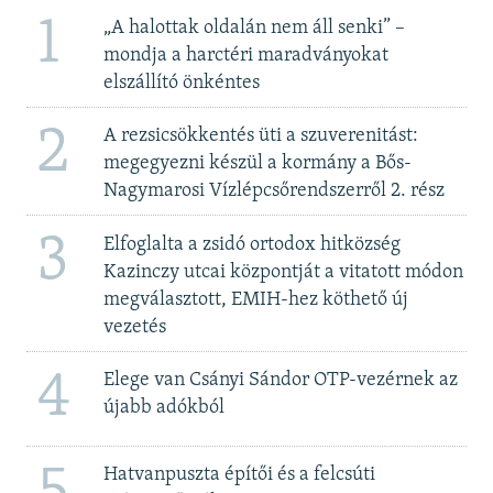
1
„A halottak oldalán nem áll senki” –
mondja a harctéri maradványokat
elszállító önkéntes
2
A rezsicsökkentés üti a szuverenitást:
megegyezni készül a kormány a Bős-
Nagymarosi Vízlépcsőrendszerről 2. rész
3
Elfoglalta a zsidó ortodox hitközség
Kazinczy utcai központját a vitatott módon
megválasztott, EMIH-hez köthető új
vezetés
4
Elege van Csányi Sándor OTP-vezérnek az
újabb adókból
5
Hatvanpuszta építői és a felcsúti