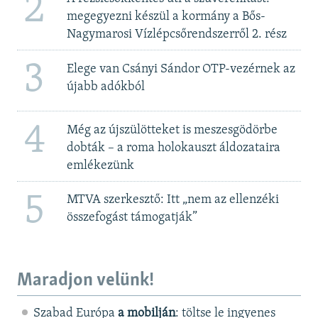
2
megegyezni készül a kormány a Bős-
Nagymarosi Vízlépcsőrendszerről 2. rész
3
Elege van Csányi Sándor OTP-vezérnek az
újabb adókból
4
Még az újszülötteket is meszesgödörbe
dobták – a roma holokauszt áldozataira
emlékezünk
5
MTVA szerkesztő: Itt „nem az ellenzéki
összefogást támogatják”
Maradjon velünk!
Szabad Európa
a mobilján
: töltse le ingyenes