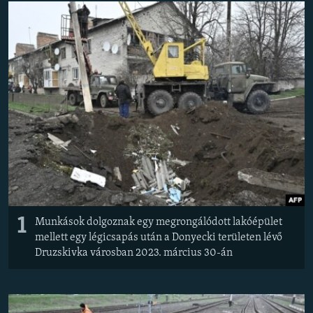
EURÓPAI UNIÓ
VILÁG
KLÍMAVÁLTOZÁS
A MÚLT TANULSÁGAI
KÖVESSEN MINKET!
Valamennyi RFE/RL weboldal
1
Munkások dolgoznak egy megrongálódott lakóépület
mellett egy légicsapás után a Donyecki területen lévő
Druzskivka városban 2023. március 30-án