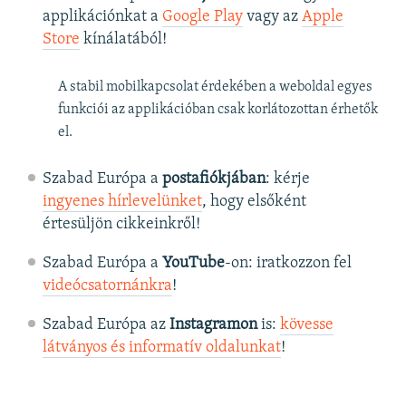
applikációnkat a
Google Play
vagy az
Apple
Store
kínálatából!
A stabil mobilkapcsolat érdekében a weboldal egyes
funkciói az applikációban csak korlátozottan érhetők
el.
Szabad Európa a
postafiókjában
: kérje
ingyenes hírlevelünket
, hogy elsőként
értesüljön cikkeinkről!
Szabad Európa a
YouTube
-on: iratkozzon fel
videócsatornánkra
!
Szabad Európa az
Instagramon
is:
kövesse
látványos és informatív oldalunkat
! ​