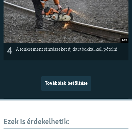
4
A tönkrement sínrészeket új darabokkal kell pótolni
Továbbiak betöltése
Ezek is érdekelhetik: