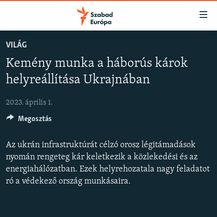
Akadálymentes
mód
Ugrás
VILÁG
a
NAPIRENDEN
Kemény munka a háborús károk
fő
AKTUÁLIS
oldalra
helyreállítása Ukrajnában
FELIRATKOZÁS
PODCASTOK
Ugrás
a
2023. április 1.
VIDEÓK
tartalomjegyzékre
Spotify
Megosztás
ELEMZŐ
Ugrás
a
NER15
Az ukrán infrastruktúrát célzó orosz légitámadások
Feliratkozás
keresésre
SZABADON
nyomán rengeteg kár keletkezik a közlekedési és az
energiahálózatban. Ezek helyrehozatala nagy feladatot
TÁRSADALOM
ró a védekező ország munkásaira.
DEMOKRÁCIA
A PÉNZ NYOMÁBAN