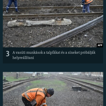
3
A vasúti munkások a talpfákat és a síneket próbálják
helyreállítani