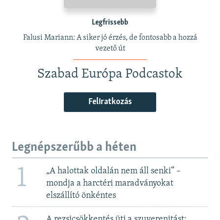
Legfrissebb
Falusi Mariann: A siker jó érzés, de fontosabb a hozzá
vezető út
Szabad Európa Podcastok
Feliratkozás
Legnépszerűbb a héten
1
„A halottak oldalán nem áll senki” –
mondja a harctéri maradványokat
elszállító önkéntes
A rezsicsökkentés üti a szuverenitást: