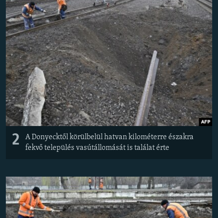
2
A Donyecktől körülbelül hatvan kilométerre északra
fekvő település vasútállomását is találat érte