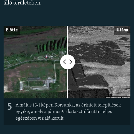
álló területeken.
EURÓPAI UNIÓ
VILÁG
KLÍMAVÁLTOZÁS
Előtte
Utána
A MÚLT TANULSÁGAI
KÖVESSEN MINKET!
Valamennyi RFE/RL weboldal
5
A május 15-i képen Korsunka, az érintett települések
egyike, amely a június 6-i katasztrófa után teljes
egészében víz alá került