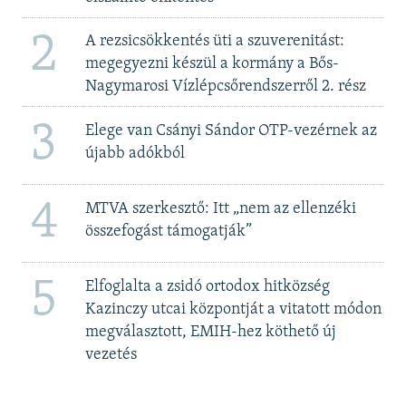
2
A rezsicsökkentés üti a szuverenitást:
megegyezni készül a kormány a Bős-
Nagymarosi Vízlépcsőrendszerről 2. rész
3
Elege van Csányi Sándor OTP-vezérnek az
újabb adókból
4
MTVA szerkesztő: Itt „nem az ellenzéki
összefogást támogatják”
5
Elfoglalta a zsidó ortodox hitközség
Kazinczy utcai központját a vitatott módon
megválasztott, EMIH-hez köthető új
vezetés