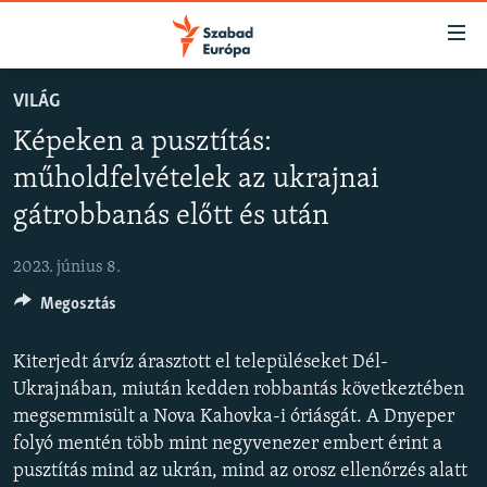
Akadálymentes
mód
Ugrás
VILÁG
a
NAPIRENDEN
Képeken a pusztítás:
fő
AKTUÁLIS
oldalra
műholdfelvételek az ukrajnai
FELIRATKOZÁS
PODCASTOK
Ugrás
gátrobbanás előtt és után
a
VIDEÓK
tartalomjegyzékre
Spotify
2023. június 8.
ELEMZŐ
Ugrás
a
Megosztás
NER15
Feliratkozás
keresésre
SZABADON
Kiterjedt árvíz árasztott el településeket Dél-
Ukrajnában, miután kedden robbantás következtében
TÁRSADALOM
megsemmisült a Nova Kahovka-i óriásgát. A Dnyeper
DEMOKRÁCIA
folyó mentén több mint negyvenezer embert érint a
A PÉNZ NYOMÁBAN
pusztítás mind az ukrán, mind az orosz ellenőrzés alatt