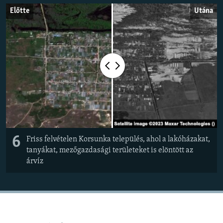
Előtte
Utána
6
Friss felvételen Korsunka település, ahol a lakóházakat,
tanyákat, mezőgazdasági területeket is elöntött az
árvíz