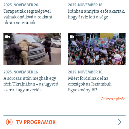
2025. NOVEMBER 20.
2025. NOVEMBER 18.
Terapeuták segítségével
Iránban annyira esőt akartak,
válnak önállóvá a rokkant
hogy árvíz lett a vége
ukrán veteránok
2025. NOVEMBER 16.
2025. NOVEMBER 16.
A sorozás után meghalt egy
Miért fordulnak el az
férfi Ukrajnában – az ügyvéd
országok az Isztambuli
szerint agyonverték
Egyezménytől?
Összes epizód
TV PROGRAMOK