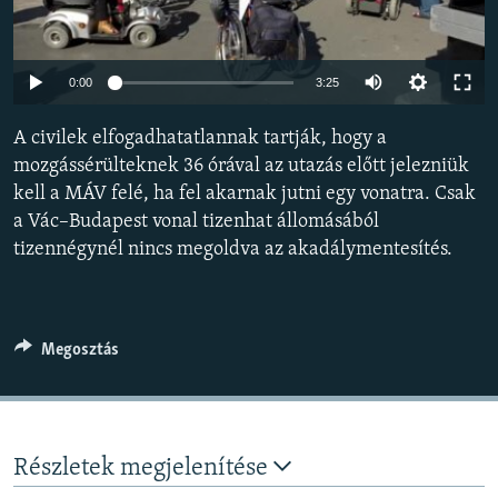
EURÓPAI UNIÓ
VILÁG
Auto
0:00
3:25
KLÍMAVÁLTOZÁS
240p
A civilek elfogadhatatlannak tartják, hogy a
A MÚLT TANULSÁGAI
360p
mozgássérülteknek 36 órával az utazás előtt jelezniük
kell a MÁV felé, ha fel akarnak jutni egy vonatra. Csak
480p
KÖVESSEN MINKET!
Auto
240p
360p
480p
a Vác–Budapest vonal tizenhat állomásából
720p
tizennégynél nincs megoldva az akadálymentesítés.
720p
1080p
1080p
Valamennyi RFE/RL weboldal
Megosztás
Részletek megjelenítése