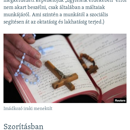
megkérdezett képviselőjük „ügyfeleik érdekében” erről
nem akart beszélni, csak általában a máltaiak
munkájáról. Ami szintén a munkától a szociális
segítésen át az oktatásig és lakhatásig terjed.)
Imádkozó iraki menekült
Szorításban