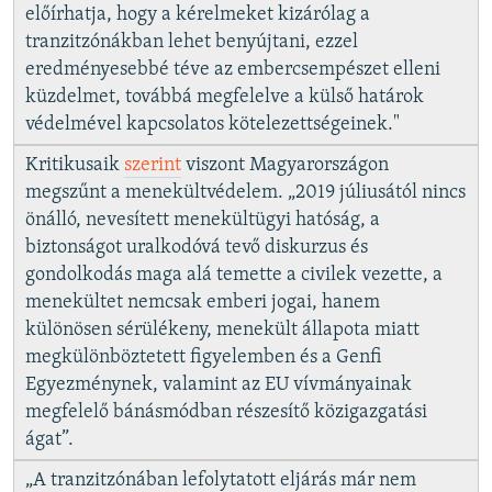
előírhatja, hogy a kérelmeket kizárólag a
tranzitzónákban lehet benyújtani, ezzel
eredményesebbé téve az embercsempészet elleni
küzdelmet, továbbá megfelelve a külső határok
védelmével kapcsolatos kötelezettségeinek."
Kritikusaik
szerint
viszont Magyarországon
megszűnt a menekültvédelem. „2019 júliusától nincs
önálló, nevesített menekültügyi hatóság, a
biztonságot uralkodóvá tevő diskurzus és
gondolkodás maga alá temette a civilek vezette, a
menekültet nemcsak emberi jogai, hanem
különösen sérülékeny, menekült állapota miatt
megkülönböztetett figyelemben és a Genfi
Egyezménynek, valamint az EU vívmányainak
megfelelő bánásmódban részesítő közigazgatási
ágat”.
„A tranzitzónában lefolytatott eljárás már nem