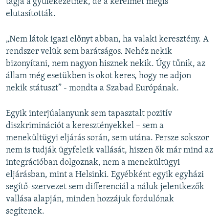
tagja a gyülekezetnek, de a kérelmet mégis
elutasították.
„Nem látok igazi előnyt abban, ha valaki keresztény. A
rendszer velük sem barátságos. Nehéz nekik
bizonyítani, nem nagyon hisznek nekik. Úgy tűnik, az
állam még esetükben is okot keres, hogy ne adjon
nekik státuszt” - mondta a Szabad Európának.
Egyik interjúalanyunk sem tapasztalt pozitív
diszkriminációt a keresztényekkel – sem a
menekültügyi eljárás során, sem utána. Persze sokszor
nem is tudják ügyfeleik vallását, hiszen ők már mind az
integrációban dolgoznak, nem a menekültügyi
eljárásban, mint a Helsinki. Egyébként egyik egyházi
segítő-szervezet sem differenciál a náluk jelentkezők
vallása alapján, minden hozzájuk fordulónak
segítenek.