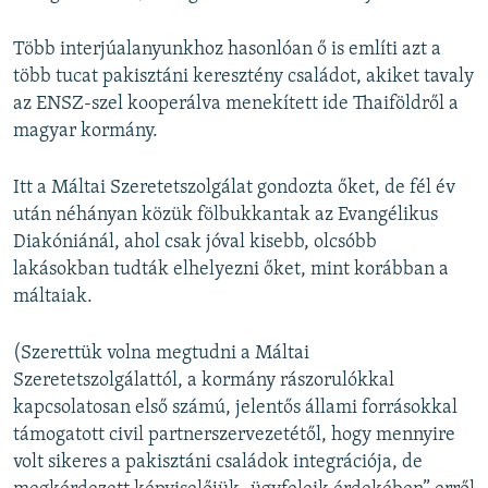
Több interjúalanyunkhoz hasonlóan ő is említi azt a
több tucat pakisztáni keresztény családot, akiket tavaly
az ENSZ-szel kooperálva menekített ide Thaiföldről a
magyar kormány.
Itt a Máltai Szeretetszolgálat gondozta őket, de fél év
után néhányan közük fölbukkantak az Evangélikus
Diakóniánál, ahol csak jóval kisebb, olcsóbb
lakásokban tudták elhelyezni őket, mint korábban a
máltaiak.
(Szerettük volna megtudni a Máltai
Szeretetszolgálattól, a kormány rászorulókkal
kapcsolatosan első számú, jelentős állami forrásokkal
támogatott civil partnerszervezetétől, hogy mennyire
volt sikeres a pakisztáni családok integrációja, de