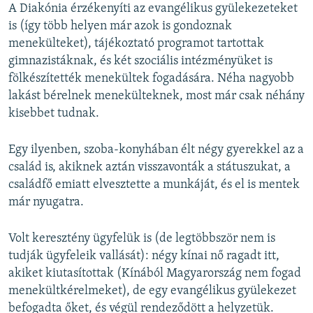
A Diakónia érzékenyíti az evangélikus gyülekezeteket
is (így több helyen már azok is gondoznak
menekülteket), tájékoztató programot tartottak
gimnazistáknak, és két szociális intézményüket is
fölkészítették menekültek fogadására. Néha nagyobb
lakást bérelnek menekülteknek, most már csak néhány
kisebbet tudnak.
Egy ilyenben, szoba-konyhában élt négy gyerekkel az a
család is, akiknek aztán visszavonták a státuszukat, a
családfő emiatt elvesztette a munkáját, és el is mentek
már nyugatra.
Volt keresztény ügyfelük is (de legtöbbször nem is
tudják ügyfeleik vallását): négy kínai nő ragadt itt,
akiket kiutasítottak (Kínából Magyarország nem fogad
menekültkérelmeket), de egy evangélikus gyülekezet
befogadta őket, és végül rendeződött a helyzetük.