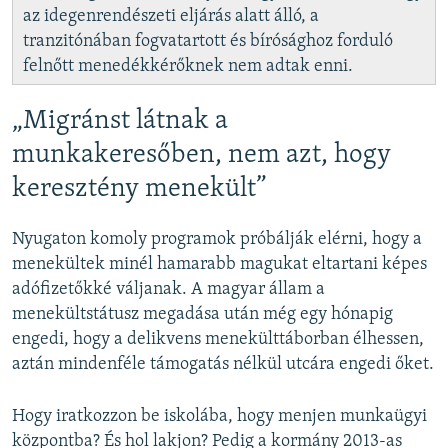
az idegenrendészeti eljárás alatt álló, a
tranzitónában fogvatartott és bírósághoz forduló
felnőtt menedékkérőknek nem adtak enni.
„Migránst látnak a
munkakeresőben, nem azt, hogy
keresztény menekült”
Nyugaton komoly programok próbálják elérni, hogy a
menekültek minél hamarabb magukat eltartani képes
adófizetőkké váljanak. A magyar állam a
menekültstátusz megadása után még egy hónapig
engedi, hogy a delikvens menekülttáborban élhessen,
aztán mindenféle támogatás nélkül utcára engedi őket.
Hogy iratkozzon be iskolába, hogy menjen munkaügyi
központba? És hol lakjon? Pedig a kormány 2013-as