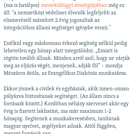
(ma is hatályos)
menekültügyi stratégiájában
még ez
áll: "a nemzetközi védelmet élvezők legfeljebb az
elismeréstől számított 2 évig jogosultak az
integrációhoz állami segítséget igénybe venni."
Enélkül vagy máshonnan érkező segítség nélkül pedig
lehetetlen egy hónap alatt integrálódni. „Emiatt is
rögtön tovább állnak. Minden arról szól, hogy ne várják
meg az eljárás végét, menjenek, adják föl” – mondja
Mészáros Attila, az Evangélikus Diakónia munkatársa.
Ekkor jönnek a civilek és egyháziak, akik innen-onnan
pályázva biztosítanak segítséget. (Az állam nincs a
forrásaik között.) Korábban néhány szervezet akár egy
évig is fizetett lakhatást, ma már maximum 1-2
hónapig. Segítenek a munkakeresésben, tanítanak
magyar nyelvet, segélyeket adnak. Attól függően,
mennyi forrásuk van.