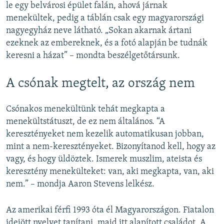
le egy belvárosi épület falán, ahová járnak
menekültek, pedig a táblán csak egy magyarországi
nagyegyház neve látható. „Sokan akarnak ártani
ezeknek az embereknek, és a fotó alapján be tudnák
keresni a házat” – mondta beszélgetőtársunk.
A csónak megtelt, az ország nem
Csónakos menekültünk tehát megkapta a
menekültstátuszt, de ez nem általános. “A
keresztényeket nem kezelik automatikusan jobban,
mint a nem-keresztényeket. Bizonyítanod kell, hogy az
vagy, és hogy üldöztek. Ismerek muszlim, ateista és
keresztény menekülteket: van, aki megkapta, van, aki
nem.” – mondja Aaron Stevens lelkész.
Az amerikai férfi 1993 óta él Magyarországon. Fiatalon
idejött nyelvet tanítani, majd itt alapított családot. A