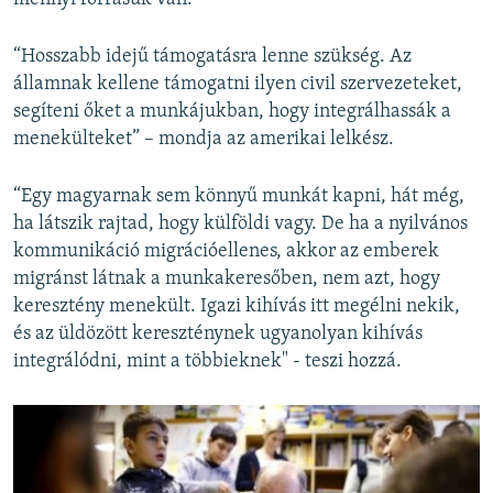
“Hosszabb idejű támogatásra lenne szükség. Az
államnak kellene támogatni ilyen civil szervezeteket,
segíteni őket a munkájukban, hogy integrálhassák a
menekülteket” – mondja az amerikai lelkész.
“Egy magyarnak sem könnyű munkát kapni, hát még,
ha látszik rajtad, hogy külföldi vagy. De ha a nyilvános
kommunikáció migrációellenes, akkor az emberek
migránst látnak a munkakeresőben, nem azt, hogy
keresztény menekült. Igazi kihívás itt megélni nekik,
és az üldözött kereszténynek ugyanolyan kihívás
integrálódni, mint a többieknek" - teszi hozzá.