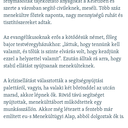
fénymásoltak tájékoztató anyagokat a Keletiben és
szerte a városban segítő civileknek, meséli. Több száz
menekültre főztek naponta, nagy mennyiségű ruhát és
tisztítószereket adtak.
Az evangélikusoknak erős a kötődésük német, főleg
bajor testvéregyházukhoz: „láttuk, hogy tennünk kell
valamit, és tőlük is szinte elvárás volt, hogy kezdjünk
ezzel a helyzettel valamit”. Ezután álltak rá arra, hogy
stabil ellátást nyújtsanak menekülteknek.
A krízisellátást választották a segítségnyújtási
palettáról, vagyis, ha valaki két bőrönddel az utcán
marad, akkor lépnek ők. Rövid távú segítséget
nyújtottak, menekülttábort működtettek egy
munkásszállón. Akkor még létezett a fentebb már
említett eu-s Menekültügyi Alap, abból dolgoztak ők is.