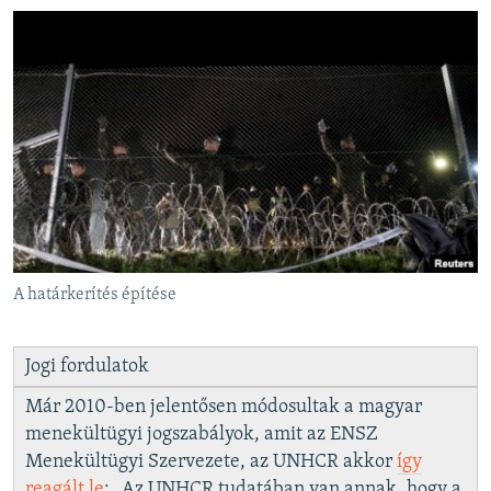
A határkerítés építése
Jogi fordulatok
Már 2010-ben jelentősen módosultak a magyar
menekültügyi jogszabályok, amit az ENSZ
Menekültügyi Szervezete, az UNHCR akkor
így
reagált le
: „Az UNHCR tudatában van annak, hogy a