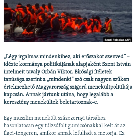
EURÓPAI UNIÓ
VILÁG
KLÍMAVÁLTOZÁS
A MÚLT TANULSÁGAI
KÖVESSEN MINKET!
„Légy irgalmas mindenkihez, aki erőszakot szenved” –
idézte kormánya politikájának alapjaként Szent István
intelmeit tavaly Orbán Viktor. Bírósági ítéletek
tanúsága szerint a „mindenki” szó csak nagyon szűken
Valamennyi RFE/RL weboldal
értelmezhető Magyarország szigorú menekültpolitikája
kapcsán. Annak jártunk utána, hogy legalább a
keresztény menekültek beletartoznak-e.
Egy muszlim menekült százezernyi társához
hasonlatosan egy túlzsúfolt gumicsónakkal kelt át az
Égei-tengeren, amikor annak lefulladt a motorja. Ez