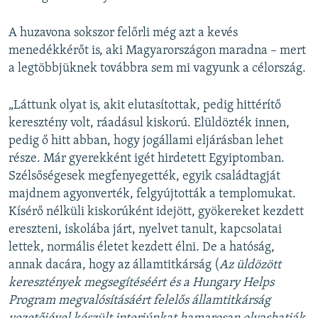
A huzavona sokszor felőrli még azt a kevés
menedékkérőt is, aki Magyarországon maradna – mert
a legtöbbjüknek továbbra sem mi vagyunk a célország.
„Láttunk olyat is, akit elutasítottak, pedig hittérítő
keresztény volt, ráadásul kiskorú. Elüldözték innen,
pedig ő hitt abban, hogy jogállami eljárásban lehet
része. Már gyerekként igét hirdetett Egyiptomban.
Szélsőségesek megfenyegették, egyik családtagját
majdnem agyonverték, felgyújtották a templomukat.
Kísérő nélküli kiskorúként idejött, gyökereket kezdett
ereszteni, iskolába járt, nyelvet tanult, kapcsolatai
lettek, normális életet kezdett élni. De a hatóság,
annak dacára, hogy az államtitkárság (
Az üldözött
keresztények megsegítéséért és a Hungary Helps
Program megvalósításáért felelős államtitkárság