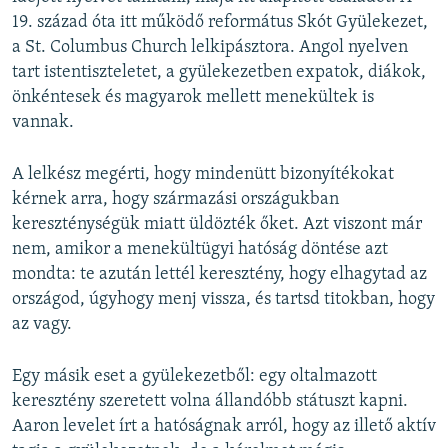
19. század óta itt működő református Skót Gyülekezet,
a St. Columbus Church lelkipásztora. Angol nyelven
tart istentiszteletet, a gyülekezetben expatok, diákok,
önkéntesek és magyarok mellett menekültek is
vannak.
A lelkész megérti, hogy mindenütt bizonyítékokat
kérnek arra, hogy származási országukban
kereszténységük miatt üldözték őket. Azt viszont már
nem, amikor a menekültügyi hatóság döntése azt
mondta: te azután lettél keresztény, hogy elhagytad az
országod, úgyhogy menj vissza, és tartsd titokban, hogy
az vagy.
Egy másik eset a gyülekezetből: egy oltalmazott
keresztény szeretett volna állandóbb státuszt kapni.
Aaron levelet írt a hatóságnak arról, hogy az illető aktív