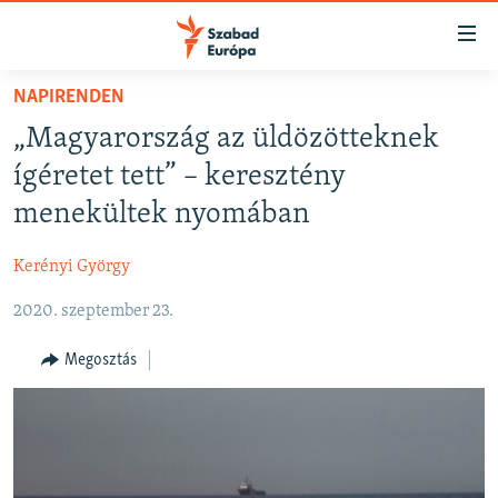
Akadálymentes
mód
Ugrás
NAPIRENDEN
a
NAPIRENDEN
„Magyarország az üldözötteknek
fő
AKTUÁLIS
oldalra
ígéretet tett” – keresztény
PODCASTOK
Ugrás
menekültek nyomában
a
VIDEÓK
tartalomjegyzékre
Kerényi György
ELEMZŐ
Ugrás
a
2020. szeptember 23.
NER15
keresésre
SZABADON
Megosztás
TÁRSADALOM
DEMOKRÁCIA
A PÉNZ NYOMÁBAN