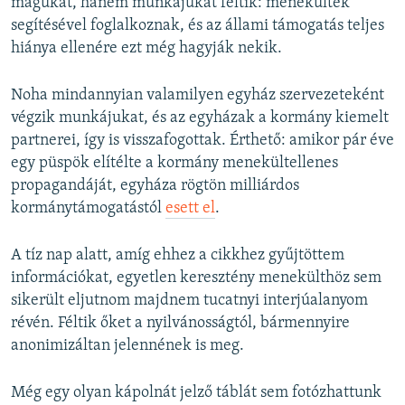
magukat, hanem munkájukat féltik: menekültek
segítésével foglalkoznak, és az állami támogatás teljes
hiánya ellenére ezt még hagyják nekik.
Noha mindannyian valamilyen egyház szervezeteként
végzik munkájukat, és az egyházak a kormány kiemelt
partnerei, így is visszafogottak. Érthető: amikor pár éve
egy püspök elítélte a kormány menekültellenes
propagandáját, egyháza rögtön milliárdos
kormánytámogatástól
esett el
.
A tíz nap alatt, amíg ehhez a cikkhez gyűjtöttem
információkat, egyetlen keresztény menekülthöz sem
sikerült eljutnom majdnem tucatnyi interjúalanyom
révén. Féltik őket a nyilvánosságtól, bármennyire
anonimizáltan jelennének is meg.
Még egy olyan kápolnát jelző táblát sem fotózhattunk