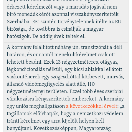
érkezett kérelmezőt vagy a maradás jogával nem
bíró menedékkérőt azonnal visszakényszerítették
Szerbiába. Ezt szintén törvénytelennek ítélte az EU
bírósága, de továbbra is csinálják a magyar
hatóságok. De addig évek teltek el.
A kormány felállított néhány ún. tranzitzónát a déli
határon, és onnantól menekültkérelmet csak ott
lehetett beadni. Ezek 13 négyzetméteres, ötágyas,
légkondicionálás nélküli, egy kicsi ablakkal ellátott
vaskonténerek egy szögesdróttal körbevett, murvás,
állandó videómegfigyelés alatt álló, 110
négyzetméternyi területen. Ezzel több éves szerbiai
várakozásra kényszerítettek embereket. A kormány
egy uniós meghallgatáson
a következőkkel érvelt
: „a
tagállamok előírhatják, hogy a nemzetközi védelem
iránti kérelmet egy arra kijelölt helyen kell
benyújtani. Következésképpen, Magyarország