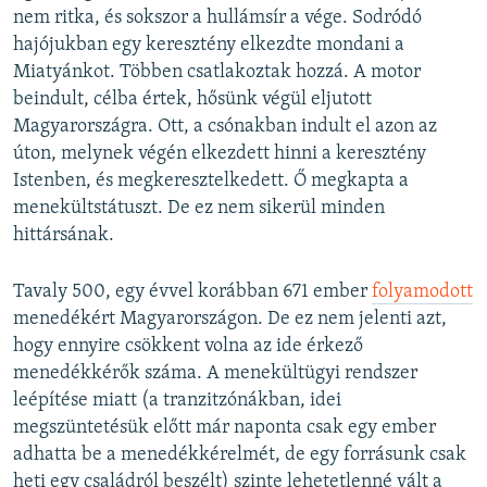
nem ritka, és sokszor a hullámsír a vége. Sodródó
hajójukban egy keresztény elkezdte mondani a
Miatyánkot. Többen csatlakoztak hozzá. A motor
beindult, célba értek, hősünk végül eljutott
Magyarországra. Ott, a csónakban indult el azon az
úton, melynek végén elkezdett hinni a keresztény
Istenben, és megkeresztelkedett. Ő megkapta a
menekültstátuszt. De ez nem sikerül minden
hittársának.
Tavaly 500, egy évvel korábban 671 ember
folyamodott
menedékért Magyarországon. De ez nem jelenti azt,
hogy ennyire csökkent volna az ide érkező
menedékkérők száma. A menekültügyi rendszer
leépítése miatt (a tranzitzónákban, idei
megszüntetésük előtt már naponta csak egy ember
adhatta be a menedékkérelmét, de egy forrásunk csak
heti egy családról beszélt) szinte lehetetlenné vált a