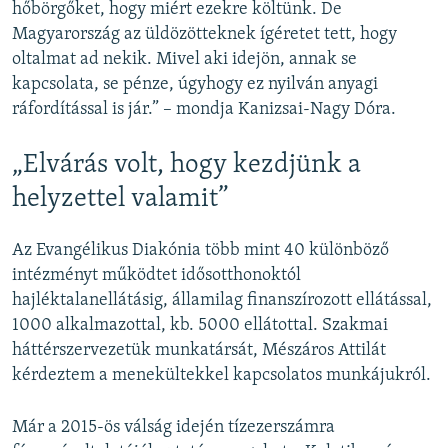
hőbörgőket, hogy miért ezekre költünk. De
Magyarország az üldözötteknek ígéretet tett, hogy
oltalmat ad nekik. Mivel aki idejön, annak se
kapcsolata, se pénze, úgyhogy ez nyilván anyagi
ráfordítással is jár.” – mondja Kanizsai-Nagy Dóra.
„Elvárás volt, hogy kezdjünk a
helyzettel valamit”
Az Evangélikus Diakónia több mint 40 különböző
intézményt működtet idősotthonoktól
hajléktalanellátásig, államilag finanszírozott ellátással,
1000 alkalmazottal, kb. 5000 ellátottal. Szakmai
háttérszervezetük munkatársát, Mészáros Attilát
kérdeztem a menekültekkel kapcsolatos munkájukról.
Már a 2015-ös válság idején tízezerszámra