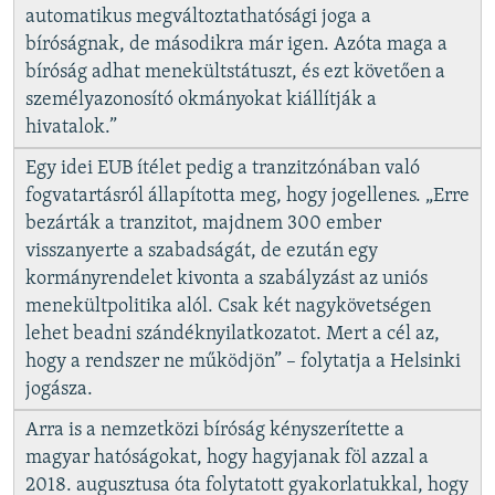
automatikus megváltoztathatósági joga a
bíróságnak, de másodikra már igen. Azóta maga a
bíróság adhat menekültstátuszt, és ezt követően a
személyazonosító okmányokat kiállítják a
hivatalok.”
Egy idei EUB ítélet pedig a tranzitzónában való
fogvatartásról állapította meg, hogy jogellenes. „Erre
bezárták a tranzitot, majdnem 300 ember
visszanyerte a szabadságát, de ezután egy
kormányrendelet kivonta a szabályzást az uniós
menekültpolitika alól. Csak két nagykövetségen
lehet beadni szándéknyilatkozatot. Mert a cél az,
hogy a rendszer ne működjön” – folytatja a Helsinki
jogásza.
Arra is a nemzetközi bíróság kényszerítette a
magyar hatóságokat, hogy hagyjanak föl azzal a
2018. augusztusa óta folytatott gyakorlatukkal, hogy