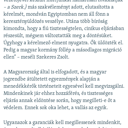
vezetőjével készült interjúnkat hamarosan olvashatják
– a Szerk.)
más szakvéleményt adott, elutasította a
kérelmét, mondván Egyiptomban nem áll fönn a
keresztényüldözés veszélye. Utána több bíróság
kimondta, hogy a fiú tisztességtelen, cinikus eljárásban
részesült, mégsem változtatták meg a döntésüket.
Úgyhogy a kérelmező elment nyugatra. Ők üldözték el.
Pedig a magyar kormány föllép a másodlagos migráció
ellen” – meséli Szekeres Zsolt.
A Magyarország által is elfogadott, és a magyar
jogrendbe átültetett egyezmények alapján a
menedékkérők történeteit egyesével kell megvizsgálni.
Mindenkinek jár ehhez hozzáférés, és tisztességes
eljárás annak eldöntése során, hogy megilleti-e őt a
védelem. Ennek sok oka lehet, a vallás az egyik.
Ugyanazok a garanciák kell megillessenek mindenkit,