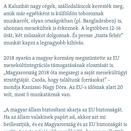
A Kalunbát nagy cégek, szállodaláncok keresték meg,
amik már egyébként is külföldön toboroznak
munkaerőt, olyan országokban (pl. Bangladesben) is,
ahonnan menekültek is érkeznek. A legtöbben 12-16
órát, két műszakot dolgoznak. És persze „tiszta fehér”
munkát kapni a legnagyobb kihívás.
2018 nyarán a magyar kormány megszüntette az EU
menekültintegrációs támogatásának elosztását is.
„Magyarország 2018 óta megszegi a saját menekültügyi
stratégiáját. Csoda, hogy találtunk forrásokat” –
mondja Kanizsai-Nagy Dóra. Az EU-s időszak alatt 20
volt, most 5 munkatársuk van.
„A magyar állam biztosítani akarja az EU biztonságát.
Ha az állam valakinek papírt ad, akkor azt mi
beillesztjük, és ez Magyarország és az EU biztonságát is