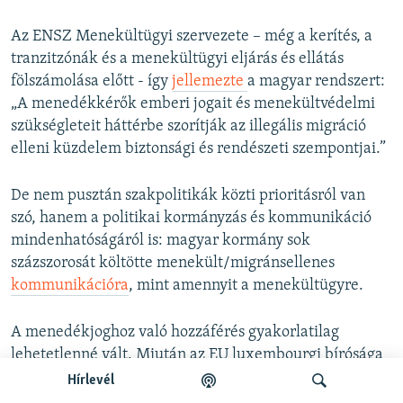
Az ENSZ Menekültügyi szervezete – még a kerítés, a
tranzitzónák és a menekültügyi eljárás és ellátás
fölszámolása előtt - így
jellemezte
a magyar rendszert:
„A menedékkérők emberi jogait és menekültvédelmi
szükségleteit háttérbe szorítják az illegális migráció
elleni küzdelem biztonsági és rendészeti szempontjai.”
De nem pusztán szakpolitikák közti prioritásról van
szó, hanem a politikai kormányzás és kommunikáció
mindenhatóságáról is: magyar kormány sok
százszorosát költötte menekült/migránsellenes
kommunikációra
, mint amennyit a menekültügyre.
A menedékjoghoz való hozzáférés gyakorlatilag
lehetetlenné vált. Miután az EU luxembourgi bírósága
tavasszal kimondta, hogy a tranzitzónákban
Hírlevél
fogvatartják az embereket, és azt maximum 4 hétig