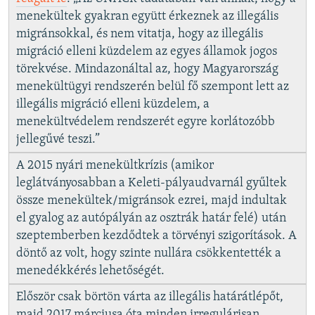
menekültek gyakran együtt érkeznek az illegális
migránsokkal, és nem vitatja, hogy az illegális
migráció elleni küzdelem az egyes államok jogos
törekvése. Mindazonáltal az, hogy Magyarország
menekültügyi rendszerén belül fő szempont lett az
illegális migráció elleni küzdelem, a
menekültvédelem rendszerét egyre korlátozóbb
jellegűvé teszi.”
A 2015 nyári menekültkrízis (amikor
leglátványosabban a Keleti-pályaudvarnál gyűltek
össze menekültek/migránsok ezrei, majd indultak
el gyalog az autópályán az osztrák határ felé) után
szeptemberben kezdődtek a törvényi szigorítások. A
döntő az volt, hogy szinte nullára csökkentették a
menedékkérés lehetőségét.
Először csak börtön várta az illegális határátlépőt,
majd 2017 márciusa óta minden irregulárisan