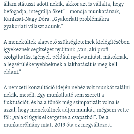
állam státuszt adott nekik, akkor azt is vállalta, hogy
befogadja, integrálja őket” – mondja munkatársuk,
Kanizsai-Nagy Dóra. „Gyakorlati problémákra
gyakorlati választ adunk.”
A menekültek alapvető szükségleteinek kielégítésében
igyekeznek segítséget nyújtani: „van, aki profi
szolgáltatást igényel, például nyelvtanítást, másoknak,
a legsérülékenyebbeknek a lakhatását is meg kell
oldani.”
A nemzeti konzultáció idején nehéz volt munkát találni
nekik, meséli. Egy munkáltató sem szereti a
fluktuációt, és ha a főnök még szimpatizált volna is
azzal, hogy menekültnek adjon munkát, mégsem vette
föl: „valaki úgyis elkergetne a csapatból”. De a
munkaerőhiány miatt 2019 óta ez megváltozott.