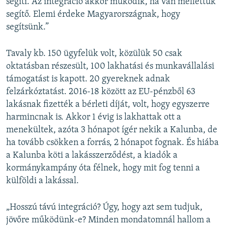
segíti. Az integráció akkor működik, ha van mellettük
segítő. Elemi érdeke Magyarországnak, hogy
segítsünk.”
Tavaly kb. 150 ügyfelük volt, közülük 50 csak
oktatásban részesült, 100 lakhatási és munkavállalási
támogatást is kapott. 20 gyereknek adnak
felzárkóztatást. 2016-18 között az EU-pénzből 63
lakásnak fizették a bérleti díját, volt, hogy egyszerre
harmincnak is. Akkor 1 évig is lakhattak ott a
menekültek, azóta 3 hónapot ígér nekik a Kalunba, de
ha tovább csökken a forrás, 2 hónapot fognak. És hiába
a Kalunba köti a lakásszerződést, a kiadók a
kormánykampány óta félnek, hogy mit fog tenni a
külföldi a lakással.
„Hosszú távú integráció? Úgy, hogy azt sem tudjuk,
jövőre működünk-e? Minden mondatomnál hallom a