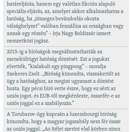
határeljárás, hanem egy valótlan fikción alapuló
speciális eljárás, az, amelyet akkor alkalmazhatna a
hatóság, ha „tömeges bevándorlás okozta
válsághelyzet” valóban fennállna az országban vagy
annak egy részén” – írja Nagy Boldizsár ismert
nemzetközi jogász.
2015-ig a bíróságok megváltoztathatták az
menekültügyi hatóság döntését. Ezt a jogukat
elvették, “kialakult egy pingpong” – mondja
Szekeres Zsolt. „Bíróság kimondta, visszakerült az
ügy a hatósághoz, az megint ugyanazt a döntést
hozta. Egy pécsi bíró vette észre, hogy ez sérti az
uniós jogot, és EUB-től megkérdezte, összefér-e az
uniós joggal ez a szabályozás.”
A Torubarov-ügy kapcsán a luxembourgi bíróság
kimondta, hogy a magyar jogszabály nem fér össze
az uniós joggal. „Az ítélet szerint első körben nincs