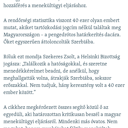
hozzáférés a menekültügyi eljáráshoz.
A rendőrségi statisztika viszont 40 ezer olyan embert
mutat, akiket tartózkodási jogcím nélkül találtak meg
Magyarországon – a pengedrótos határkerítés dacára.
Őket egyszerűen áttoloncolták Szerbiába.
Róluk ezt mondja Szekeres Zsolt, a Helsinki Bizottság
jogásza: „Találkozik a hatóságokkal, és szeretne
menedékkérelmet beadni, de anélkül, hogy
meghallgatták volna, átrakják Szerbiába, sokszor
erőszakkal. Nem tudjuk, hány keresztény volt a 40 ezer
ember között.”
A cikkhez megkérdezett összes segítő közül ő az
egyedüli, aki határozottan kritikusan beszél a magyar
menekültügyi eljárásról. Mindenki más óvatos. Nem