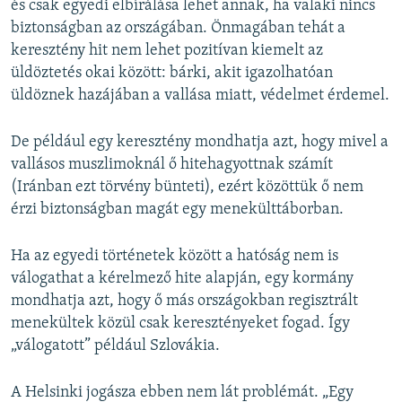
és csak egyedi elbírálása lehet annak, ha valaki nincs
biztonságban az országában. Önmagában tehát a
keresztény hit nem lehet pozitívan kiemelt az
üldöztetés okai között: bárki, akit igazolhatóan
üldöznek hazájában a vallása miatt, védelmet érdemel.
De például egy keresztény mondhatja azt, hogy mivel a
vallásos muszlimoknál ő hitehagyottnak számít
(Iránban ezt törvény bünteti), ezért közöttük ő nem
érzi biztonságban magát egy menekülttáborban.
Ha az egyedi történetek között a hatóság nem is
válogathat a kérelmező hite alapján, egy kormány
mondhatja azt, hogy ő más országokban regisztrált
menekültek közül csak keresztényeket fogad. Így
„válogatott” például Szlovákia.
A Helsinki jogásza ebben nem lát problémát. „Egy