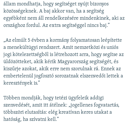
állam mondhatja, hogy segítséget nyújt bizonyos
közösségeknek. A baj akkor van, ha a segítség
egyébként nem áll rendelkezésére mindenkinek, aki az
országhoz fordul. Az extra segítséggel nincs baj.”
„Az elmúlt 5 évben a kormány folyamatosan leépítette
a menekültügyi rendszert. Amit nemzetközi és uniós
jogi kötelezettségből is létrehozott arra, hogy segítse az
üldözötteket, akik kérik Magyarország segítségét, és
kiszűrje azokat, akik erre nem szorulnak rá. Ennek az
embertelenül jogfosztó sorozatnak elszenvedői lettek a
keresztények is.”
Többen mondják, hogy tetézi ügyfeleik addigi
szenvedését, amit itt átélnek: „jogellenes fogvatartás,
többszöri elutasítás: elég kreatívan keres utakat a
hatóság, ha szívatni kell.”