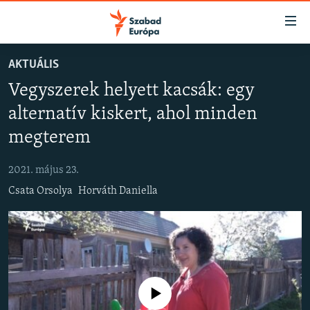
Akadálymentes
mód
Ugrás
AKTUÁLIS
a
NAPIRENDEN
Vegyszerek helyett kacsák: egy
fő
AKTUÁLIS
oldalra
alternatív kiskert, ahol minden
FELIRATKOZÁS
PODCASTOK
Ugrás
megterem
a
VIDEÓK
tartalomjegyzékre
Spotify
2021. május 23.
ELEMZŐ
Ugrás
Csata Orsolya
Horváth Daniella
a
NER15
Feliratkozás
keresésre
SZABADON
TÁRSADALOM
DEMOKRÁCIA
Jelenleg nincs elérhető tartalom
A PÉNZ NYOMÁBAN