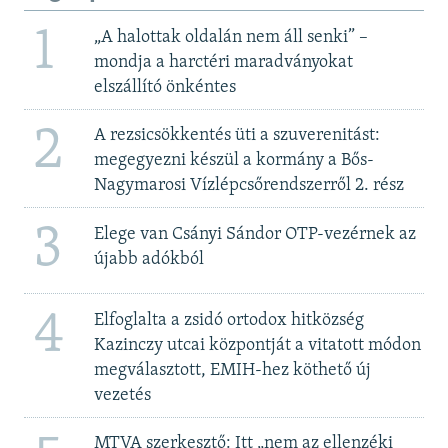
1
„A halottak oldalán nem áll senki” –
mondja a harctéri maradványokat
elszállító önkéntes
2
A rezsicsökkentés üti a szuverenitást:
megegyezni készül a kormány a Bős-
Nagymarosi Vízlépcsőrendszerről 2. rész
3
Elege van Csányi Sándor OTP-vezérnek az
újabb adókból
4
Elfoglalta a zsidó ortodox hitközség
Kazinczy utcai központját a vitatott módon
megválasztott, EMIH-hez köthető új
vezetés
MTVA szerkesztő: Itt „nem az ellenzéki