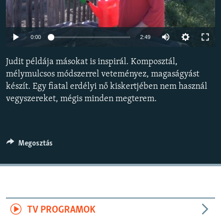
EURÓPAI UNIÓ
VILÁG
Auto
0:00
2:49
KLÍMAVÁLTOZÁS
240p
Judit példája másokat is inspirál. Komposztál,
A MÚLT TANULSÁGAI
360p
mélymulcsos módszerrel veteményez, magaságyást
készít. Egy fiatal erdélyi nő kiskertjében nem használ
480p
KÖVESSEN MINKET!
Auto
240p
360p
480p
vegyszereket, mégis minden megterem.
720p
720p
1080p
1080p
Valamennyi RFE/RL weboldal
Megosztás
TV PROGRAMOK