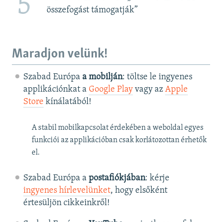
5
összefogást támogatják”
Maradjon velünk!
Szabad Európa
a mobilján
: töltse le ingyenes
applikációnkat a
Google Play
vagy az
Apple
Store
kínálatából!
A stabil mobilkapcsolat érdekében a weboldal egyes
funkciói az applikációban csak korlátozottan érhetők
el.
Szabad Európa a
postafiókjában
: kérje
ingyenes hírlevelünket
, hogy elsőként
értesüljön cikkeinkről!