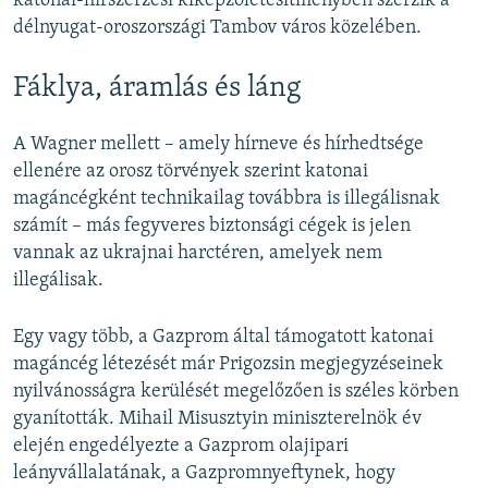
katonai-hírszerzési kiképzőlétesítményben szerzik a
délnyugat-oroszországi Tambov város közelében.
Fáklya, áramlás és láng
A Wagner mellett – amely hírneve és hírhedtsége
ellenére az orosz törvények szerint katonai
magáncégként technikailag továbbra is illegálisnak
számít – más fegyveres biztonsági cégek is jelen
vannak az ukrajnai harctéren, amelyek nem
illegálisak.
Egy vagy több, a Gazprom által támogatott katonai
magáncég létezését már Prigozsin megjegyzéseinek
nyilvánosságra kerülését megelőzően is széles körben
gyanították. Mihail Misusztyin miniszterelnök év
elején engedélyezte a Gazprom olajipari
leányvállalatának, a Gazpromnyeftynek, hogy