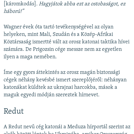
[káromkodás].
Hagyjátok abba ezt az ostobaságot, ez
háború!”
Wagner évek óta tartó tevékenységével az olyan
helyeken, mint Mali, Szudán és a Közép-Afrikai
Köztársaság ismertté vált az orosz katonai taktika hívei
számára. De Prigozsin cége messze nem az egyetlen
ilyen a maga nemében.
Íme egy gyors áttekintés az orosz magán biztonsági
cégek néhány kevésbé ismert szereplőjéről: néhányan
katonákat küldtek az ukrajnai harcokba, mások a
maguk egyedi módján szereztek hírnevet.
Redut
A Redut nevű cég katonái a Meduza hírportál szerint az