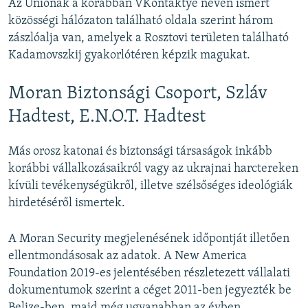
Az Uniónak a korábban VKontaktye néven ismert
közösségi hálózaton található oldala szerint három
zászlóalja van, amelyek a Rosztovi területen található
Kadamovszkij gyakorlótéren képzik magukat.
Moran Biztonsági Csoport, Szláv
Hadtest, E.N.O.T. Hadtest
Más orosz katonai és biztonsági társaságok inkább
korábbi vállalkozásaikról vagy az ukrajnai harctereken
kívüli tevékenységükről, illetve szélsőséges ideológiák
hirdetéséről ismertek.
A Moran Security megjelenésének időpontját illetően
ellentmondásosak az adatok. A New America
Foundation 2019-es jelentésében részletezett vállalati
dokumentumok szerint a céget 2011-ben jegyezték be
Belize-ben, majd még ugyanabban az évben