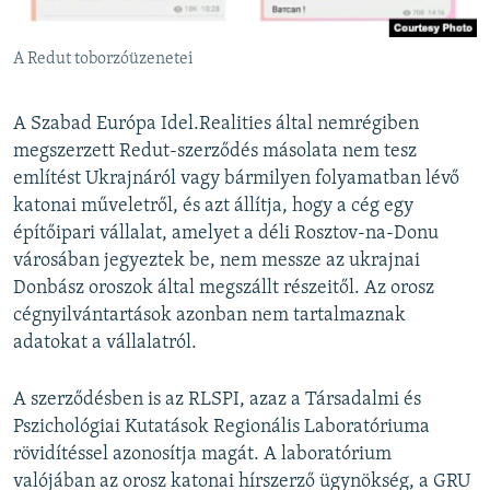
A Redut toborzóüzenetei
A Szabad Európa Idel.Realities által nemrégiben
megszerzett Redut-szerződés másolata nem tesz
említést Ukrajnáról vagy bármilyen folyamatban lévő
katonai műveletről, és azt állítja, hogy a cég egy
építőipari vállalat, amelyet a déli Rosztov-na-Donu
városában jegyeztek be, nem messze az ukrajnai
Donbász oroszok által megszállt részeitől. Az orosz
cégnyilvántartások azonban nem tartalmaznak
adatokat a vállalatról.
A szerződésben is az RLSPI, azaz a Társadalmi és
Pszichológiai Kutatások Regionális Laboratóriuma
rövidítéssel azonosítja magát. A laboratórium
valójában az orosz katonai hírszerző ügynökség, a GRU