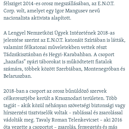
félsziget 2014-es orosz megszállásában, az E.N.O.T.
Corp. volt, amelyet egy Igor Mangusev nevű
nacionalista aktivista alapított.
A Lengyel Nemzetközi Ügyek Intézetének 2018-as
jelentése szerint az E.N.O.T. katonáit Szíriában is látták,
valamint félkatonai műveletekben vettek részt
Tádzsikisztánban és Hegyi-Karabahban. A csoport
„hazafias” nyári táborokat is működtetett fiatalok
számára, többek között Szerbiában, Montenegróban és
Belaruszban.
2018-ban a csoport az orosz bűnüldöző szervek
célkeresztjébe került a Krasznodari területen. Több
tagját – akik közül néhányan szövetségi biztonsági vagy
hírszerzési tisztviselők voltak – rablással és zsarolással
vádolták meg. Tavaly Roman Telenkevicset – aki 2016
óta vezette a csoportot – zsarolás, fenyegetés és más