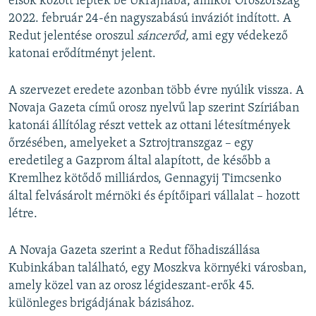
elsők között léptek be Ukrajnába, amikor Oroszország
2022. február 24-én nagyszabású inváziót indított. A
Redut jelentése oroszul
sáncerőd,
ami egy védekező
katonai erődítményt jelent.
A szervezet eredete azonban több évre nyúlik vissza. A
Novaja Gazeta című orosz nyelvű lap szerint Szíriában
katonái állítólag részt vettek az ottani létesítmények
őrzésében, amelyeket a Sztrojtranszgaz – egy
eredetileg a Gazprom által alapított, de később a
Kremlhez kötődő milliárdos, Gennagyij Timcsenko
által felvásárolt mérnöki és építőipari vállalat – hozott
létre.
A Novaja Gazeta szerint a Redut főhadiszállása
Kubinkában található, egy Moszkva környéki városban,
amely közel van az orosz légideszant-erők 45.
különleges brigádjának bázisához.