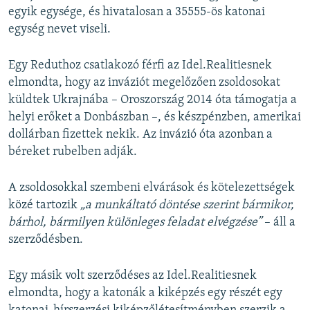
egyik egysége, és hivatalosan a 35555-ös katonai
egység nevet viseli.
Egy Reduthoz csatlakozó férfi az Idel.Realitiesnek
elmondta, hogy az inváziót megelőzően zsoldosokat
küldtek Ukrajnába – Oroszország 2014 óta támogatja a
helyi erőket a Donbászban –, és készpénzben, amerikai
dollárban fizettek nekik. Az invázió óta azonban a
béreket rubelben adják.
A zsoldosokkal szembeni elvárások és kötelezettségek
közé tartozik
„a munkáltató döntése szerint bármikor,
bárhol, bármilyen különleges feladat elvégzése”
– áll a
szerződésben.
Egy másik volt szerződéses az Idel.Realitiesnek
elmondta, hogy a katonák a kiképzés egy részét egy