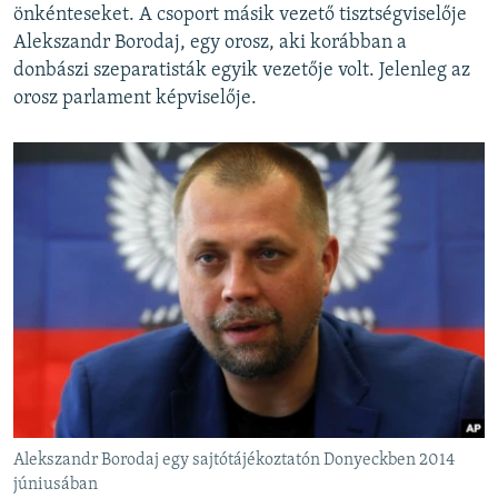
önkénteseket. A csoport másik vezető tisztségviselője
Alekszandr Borodaj, egy orosz, aki korábban a
donbászi szeparatisták egyik vezetője volt. Jelenleg az
orosz parlament képviselője.
Alekszandr Borodaj egy sajtótájékoztatón Donyeckben 2014
júniusában