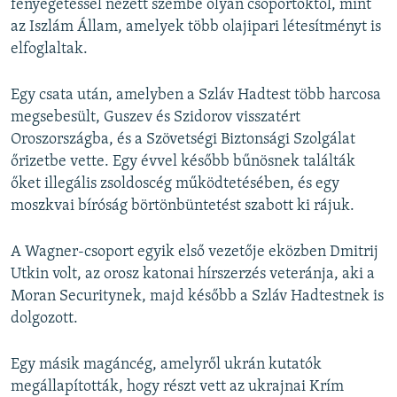
fenyegetéssel nézett szembe olyan csoportoktól, mint
az Iszlám Állam, amelyek több olajipari létesítményt is
elfoglaltak.
Egy csata után, amelyben a Szláv Hadtest több harcosa
megsebesült, Guszev és Szidorov visszatért
Oroszországba, és a Szövetségi Biztonsági Szolgálat
őrizetbe vette. Egy évvel később bűnösnek találták
őket illegális zsoldoscég működtetésében, és egy
moszkvai bíróság börtönbüntetést szabott ki rájuk.
A Wagner-csoport egyik első vezetője eközben Dmitrij
Utkin volt, az orosz katonai hírszerzés veteránja, aki a
Moran Securitynek, majd később a Szláv Hadtestnek is
dolgozott.
Egy másik magáncég, amelyről ukrán kutatók
megállapították, hogy részt vett az ukrajnai Krím