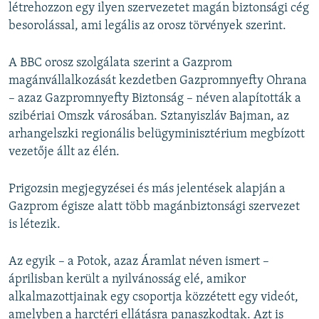
létrehozzon egy ilyen szervezetet magán biztonsági cég
besorolással, ami legális az orosz törvények szerint.
A BBC orosz szolgálata szerint a Gazprom
magánvállalkozását kezdetben Gazpromnyefty Ohrana
– azaz Gazpromnyefty Biztonság – néven alapították a
szibériai Omszk városában. Sztanyiszláv Bajman, az
arhangelszki regionális belügyminisztérium megbízott
vezetője állt az élén.
Prigozsin megjegyzései és más jelentések alapján a
Gazprom égisze alatt több magánbiztonsági szervezet
is létezik.
Az egyik – a Potok, azaz Áramlat néven ismert –
áprilisban került a nyilvánosság elé, amikor
alkalmazottjainak egy csoportja közzétett egy videót,
amelyben a harctéri ellátásra panaszkodtak. Azt is