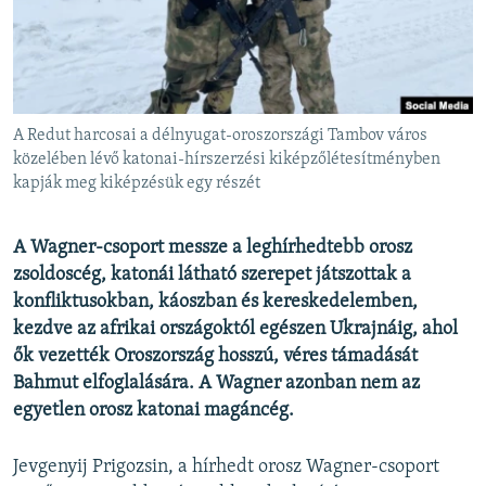
EURÓPAI UNIÓ
VILÁG
KLÍMAVÁLTOZÁS
A MÚLT TANULSÁGAI
A Redut harcosai a délnyugat-oroszországi Tambov város
közelében lévő katonai-hírszerzési kiképzőlétesítményben
kapják meg kiképzésük egy részét
KÖVESSEN MINKET!
A Wagner-csoport messze a leghírhedtebb orosz
zsoldoscég, katonái látható szerepet játszottak a
Valamennyi RFE/RL weboldal
konfliktusokban, káoszban és kereskedelemben,
kezdve az afrikai országoktól egészen Ukrajnáig, ahol
ők vezették Oroszország hosszú, véres támadását
Bahmut elfoglalására. A Wagner azonban nem az
egyetlen orosz katonai magáncég.
Jevgenyij Prigozsin, a hírhedt orosz Wagner-csoport