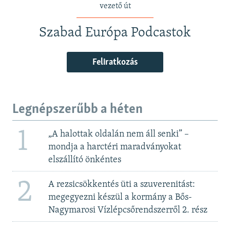
vezető út
Szabad Európa Podcastok
Feliratkozás
Legnépszerűbb a héten
1
„A halottak oldalán nem áll senki” –
mondja a harctéri maradványokat
elszállító önkéntes
2
A rezsicsökkentés üti a szuverenitást:
megegyezni készül a kormány a Bős-
Nagymarosi Vízlépcsőrendszerről 2. rész