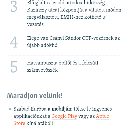
3
Elfoglalta a zsidó ortodox hitközség
Kazinczy utcai központját a vitatott módon
megválasztott, EMIH-hez köthető új
vezetés
4
Elege van Csányi Sándor OTP-vezérnek az
újabb adókból
5
Hatvanpuszta építői és a felcsúti
számvevőszék
Maradjon velünk!
Szabad Európa
a mobilján
: töltse le ingyenes
applikációnkat a
Google Play
vagy az
Apple
Store
kínálatából!