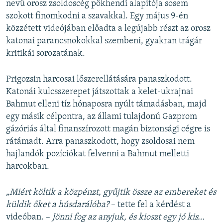
nevű orosz zsoldoscég pökhendi alapítója sosem
szokott finomkodni a szavakkal. Egy május 9-én
közzétett videójában előadta a legújabb részt az orosz
katonai parancsnokokkal szembeni, gyakran trágár
kritikái sorozatának.
Prigozsin harcosai lőszerellátására panaszkodott.
Katonái kulcsszerepet játszottak a kelet-ukrajnai
Bahmut elleni tíz hónaposra nyúlt támadásban, majd
egy másik célpontra, az állami tulajdonú Gazprom
gázóriás által finanszírozott magán biztonsági cégre is
rátámadt. Arra panaszkodott, hogy zsoldosai nem
hajlandók pozíciókat felvenni a Bahmut melletti
harcokban.
„Miért költik a közpénzt, gyűjtik össze az embereket és
küldik őket a húsdarálóba?
– tette fel a kérdést a
videóban. –
Jönni fog az anyjuk, és kioszt egy jó kis…