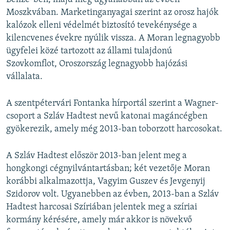
Moszkvában. Marketinganyagai szerint az orosz hajók
kalózok elleni védelmét biztosító tevekénysége a
kilencvenes évekre nyúlik vissza. A Moran legnagyobb
ügyfelei közé tartozott az állami tulajdonú
Szovkomflot, Oroszország legnagyobb hajózási
vállalata.
A szentpétervári Fontanka hírportál szerint a Wagner-
csoport a Szláv Hadtest nevű katonai magáncégben
gyökerezik, amely még 2013-ban toborzott harcosokat.
A Szláv Hadtest először 2013-ban jelent meg a
hongkongi cégnyilvántartásban; két vezetője Moran
korábbi alkalmazottja, Vagyim Guszev és Jevgenyij
Szidorov volt. Ugyanebben az évben, 2013-ban a Szláv
Hadtest harcosai Szíriában jelentek meg a szíriai
kormány kérésére, amely már akkor is növekvő