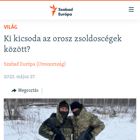
Akadálymentes
mód
Ugrás
VILÁG
a
NAPIRENDEN
Ki kicsoda az orosz zsoldoscégek
fő
AKTUÁLIS
oldalra
között?
FELIRATKOZÁS
PODCASTOK
Ugrás
a
Szabad Európa (Oroszország)
VIDEÓK
tartalomjegyzékre
Spotify
2023. május 27.
ELEMZŐ
Ugrás
a
NER15
Megosztás
Feliratkozás
keresésre
SZABADON
TÁRSADALOM
DEMOKRÁCIA
A PÉNZ NYOMÁBAN