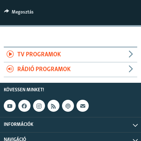
EURÓPAI UNIÓ
360p
Megosztás
VILÁG
480p
Auto
240p
360p
480p
KLÍMAVÁLTOZÁS
720p
A MÚLT TANULSÁGAI
720p
1080p
1080p
TV PROGRAMOK
KÖVESSEN MINKET!
RÁDIÓ PROGRAMOK
Valamennyi RFE/RL weboldal
KÖVESSEN MINKET!
INFORMÁCIÓK
NAVIGÁCIÓ