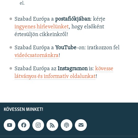
el.
Szabad Európa a
postafiókjában
: kérje
ingyenes hírlevelünket
, hogy elsőként
értesüljön cikkeinkről!
Szabad Európa a
YouTube
-on: iratkozzon fel
videócsatornánkra
!
Szabad Európa az
Instagramon
is:
kövesse
látványos és informatív oldalunkat
! ​
KÖVESSEN MINKET!