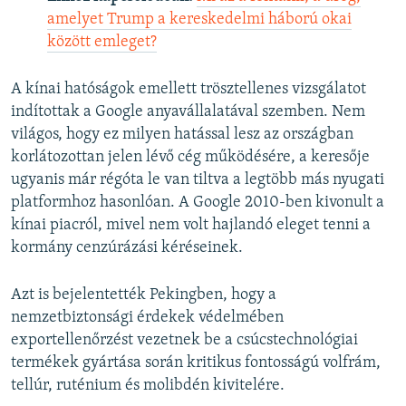
amelyet Trump a kereskedelmi háború okai
között emleget?
A kínai hatóságok emellett trösztellenes vizsgálatot
indítottak a Google anyavállalatával szemben. Nem
világos, hogy ez milyen hatással lesz az országban
korlátozottan jelen lévő cég működésére, a keresője
ugyanis már régóta le van tiltva a legtöbb más nyugati
platformhoz hasonlóan. A Google 2010-ben kivonult a
kínai piacról, mivel nem volt hajlandó eleget tenni a
kormány cenzúrázási kéréseinek.
Azt is bejelentették Pekingben, hogy a
nemzetbiztonsági érdekek védelmében
exportellenőrzést vezetnek be a csúcstechnológiai
termékek gyártása során kritikus fontosságú volfrám,
tellúr, ruténium és molibdén kivitelére.