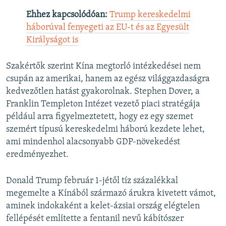
Ehhez kapcsolódóan:
Trump kereskedelmi
háborúval fenyegeti az EU-t és az Egyesült
Királyságot is
Szakértők szerint Kína megtorló intézkedései nem
csupán az amerikai, hanem az egész világgazdaságra
kedvezőtlen hatást gyakorolnak. Stephen Dover, a
Franklin Templeton Intézet vezető piaci stratégája
például arra figyelmeztetett, hogy ez egy szemet
szemért típusú kereskedelmi háború kezdete lehet,
ami mindenhol alacsonyabb GDP-növekedést
eredményezhet.
Donald Trump február 1-jétől tíz százalékkal
megemelte a Kínából származó árukra kivetett vámot,
aminek indokaként a kelet-ázsiai ország elégtelen
fellépését említette a fentanil nevű kábítószer