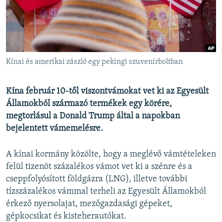
EURÓPAI UNIÓ
VILÁG
KLÍMAVÁLTOZÁS
A MÚLT TANULSÁGAI
Kínai és amerikai zászló egy pekingi szuvenírboltban
KÖVESSEN MINKET!
Kína február 10-től viszontvámokat vet ki az Egyesült
Államokból származó termékek egy körére,
megtorlásul a Donald Trump által a napokban
bejelentett vámemelésre.
Valamennyi RFE/RL weboldal
A kínai kormány közölte, hogy a meglévő vámtételeken
felül tizenöt százalékos vámot vet ki a szénre és a
cseppfolyósított földgázra (LNG), illetve további
tízszázalékos vámmal terheli az Egyesült Államokból
érkező nyersolajat, mezőgazdasági gépeket,
gépkocsikat és kisteherautókat.