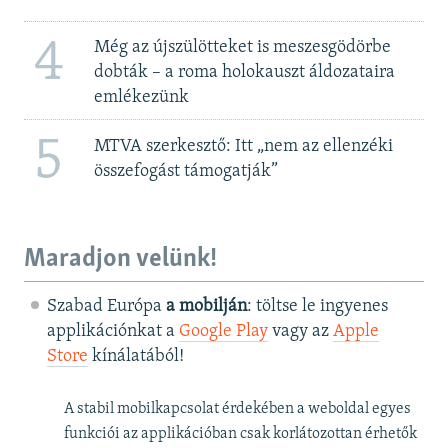
4
Még az újszülötteket is meszesgödörbe
dobták – a roma holokauszt áldozataira
emlékezünk
5
MTVA szerkesztő: Itt „nem az ellenzéki
összefogást támogatják”
Maradjon velünk!
Szabad Európa
a mobilján
: töltse le ingyenes
applikációnkat a
Google Play
vagy az
Apple
Store
kínálatából!
A stabil mobilkapcsolat érdekében a weboldal egyes
funkciói az applikációban csak korlátozottan érhetők