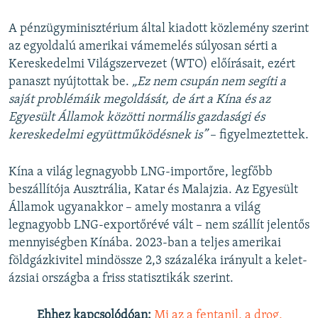
A pénzügyminisztérium által kiadott közlemény szerint
az egyoldalú amerikai vámemelés súlyosan sérti a
Kereskedelmi Világszervezet (WTO) előírásait, ezért
panaszt nyújtottak be.
„Ez nem csupán nem segíti a
saját problémáik megoldását, de árt a Kína és az
Egyesült Államok közötti normális gazdasági és
kereskedelmi együttműködésnek is”
– figyelmeztettek.
Kína a világ legnagyobb LNG-importőre, legfőbb
beszállítója Ausztrália, Katar és Malajzia. Az Egyesült
Államok ugyanakkor – amely mostanra a világ
legnagyobb LNG-exportőrévé vált – nem szállít jelentős
mennyiségben Kínába. 2023-ban a teljes amerikai
földgázkivitel mindössze 2,3 százaléka irányult a kelet-
ázsiai országba a friss statisztikák szerint.
Ehhez kapcsolódóan:
Mi az a fentanil, a drog,