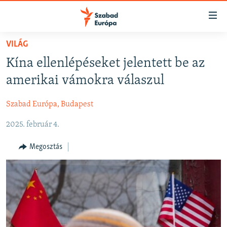
Akadálymentes
mód
Ugrás
VILÁG
a
NAPIRENDEN
Kína ellenlépéseket jelentett be az
fő
AKTUÁLIS
oldalra
amerikai vámokra válaszul
FELIRATKOZÁS
PODCASTOK
Ugrás
a
Szabad Európa, Budapest
VIDEÓK
tartalomjegyzékre
Spotify
2025. február 4.
ELEMZŐ
Ugrás
a
NER15
Megosztás
Feliratkozás
keresésre
SZABADON
TÁRSADALOM
DEMOKRÁCIA
A PÉNZ NYOMÁBAN