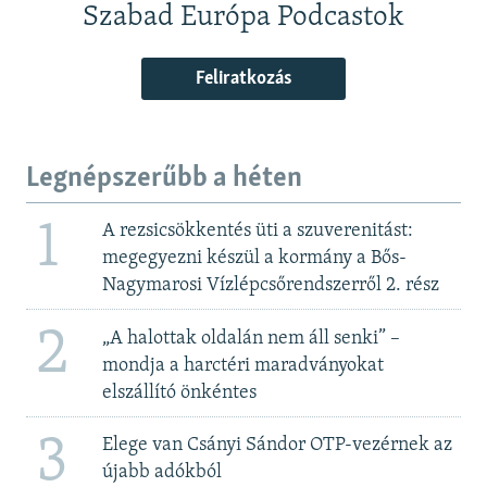
Szabad Európa Podcastok
Feliratkozás
Legnépszerűbb a héten
1
A rezsicsökkentés üti a szuverenitást:
megegyezni készül a kormány a Bős-
Nagymarosi Vízlépcsőrendszerről 2. rész
2
„A halottak oldalán nem áll senki” –
mondja a harctéri maradványokat
elszállító önkéntes
3
Elege van Csányi Sándor OTP-vezérnek az
újabb adókból