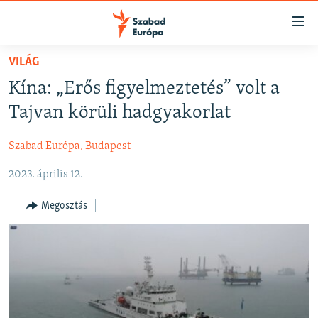
Akadálymentes
mód
Ugrás
VILÁG
a
NAPIRENDEN
Kína: „Erős figyelmeztetés” volt a
fő
AKTUÁLIS
oldalra
Tajvan körüli hadgyakorlat
FELIRATKOZÁS
PODCASTOK
Ugrás
a
Szabad Európa, Budapest
VIDEÓK
tartalomjegyzékre
Spotify
2023. április 12.
ELEMZŐ
Ugrás
a
NER15
Megosztás
Feliratkozás
keresésre
SZABADON
TÁRSADALOM
DEMOKRÁCIA
A PÉNZ NYOMÁBAN