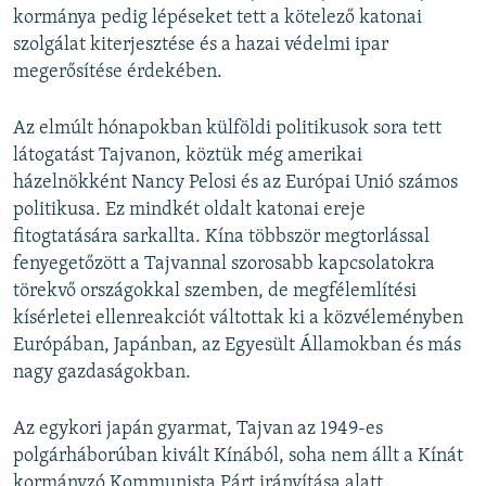
kormánya pedig lépéseket tett a kötelező katonai
szolgálat kiterjesztése és a hazai védelmi ipar
megerősítése érdekében.
Az elmúlt hónapokban külföldi politikusok sora tett
látogatást Tajvanon, köztük még amerikai
házelnökként Nancy Pelosi és az Európai Unió számos
politikusa. Ez mindkét oldalt katonai ereje
fitogtatására sarkallta. Kína többször megtorlással
fenyegetőzött a Tajvannal szorosabb kapcsolatokra
törekvő országokkal szemben, de megfélemlítési
kísérletei ellenreakciót váltottak ki a közvéleményben
Európában, Japánban, az Egyesült Államokban és más
nagy gazdaságokban.
Az egykori japán gyarmat, Tajvan az 1949-es
polgárháborúban kivált Kínából, soha nem állt a Kínát
kormányzó Kommunista Párt irányítása alatt.