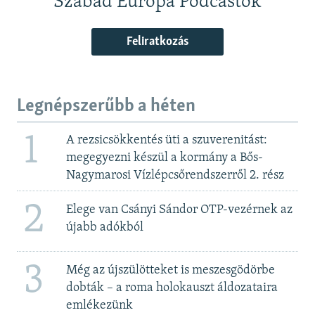
Szabad Európa Podcastok
Feliratkozás
Legnépszerűbb a héten
1
A rezsicsökkentés üti a szuverenitást:
megegyezni készül a kormány a Bős-
Nagymarosi Vízlépcsőrendszerről 2. rész
2
Elege van Csányi Sándor OTP-vezérnek az
újabb adókból
3
Még az újszülötteket is meszesgödörbe
dobták – a roma holokauszt áldozataira
emlékezünk