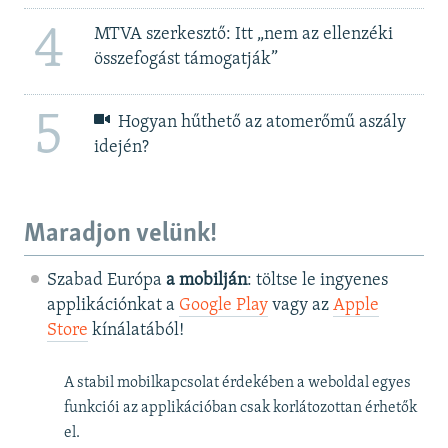
4
MTVA szerkesztő: Itt „nem az ellenzéki
összefogást támogatják”
5
Hogyan hűthető az atomerőmű aszály
idején?
Maradjon velünk!
Szabad Európa
a mobilján
: töltse le ingyenes
applikációnkat a
Google Play
vagy az
Apple
Store
kínálatából!
A stabil mobilkapcsolat érdekében a weboldal egyes
funkciói az applikációban csak korlátozottan érhetők
el.