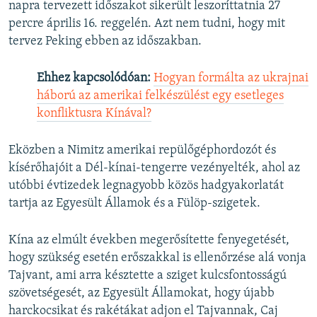
napra tervezett időszakot sikerült leszoríttatnia 27
percre április 16. reggelén. Azt nem tudni, hogy mit
tervez Peking ebben az időszakban.
Ehhez kapcsolódóan:
Hogyan formálta az ukrajnai
háború az amerikai felkészülést egy esetleges
konfliktusra Kínával?
Eközben a Nimitz amerikai repülőgéphordozót és
kísérőhajóit a Dél-kínai-tengerre vezényelték, ahol az
utóbbi évtizedek legnagyobb közös hadgyakorlatát
tartja az Egyesült Államok és a Fülöp-szigetek.
Kína az elmúlt években megerősítette fenyegetését,
hogy szükség esetén erőszakkal is ellenőrzése alá vonja
Tajvant, ami arra késztette a sziget kulcsfontosságú
szövetségesét, az Egyesült Államokat, hogy újabb
harckocsikat és rakétákat adjon el Tajvannak, Caj