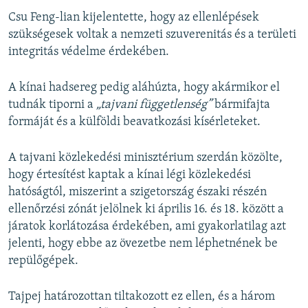
Csu Feng-lian kijelentette, hogy az ellenlépések
szükségesek voltak a nemzeti szuverenitás és a területi
integritás védelme érdekében.
A kínai hadsereg pedig aláhúzta, hogy akármikor el
tudnák tiporni a
„tajvani függetlenség”
bármifajta
formáját és a külföldi beavatkozási kísérleteket.
A tajvani közlekedési minisztérium szerdán közölte,
hogy értesítést kaptak a kínai légi közlekedési
hatóságtól, miszerint a szigetország északi részén
ellenőrzési zónát jelölnek ki április 16. és 18. között a
járatok korlátozása érdekében, ami gyakorlatilag azt
jelenti, hogy ebbe az övezetbe nem léphetnének be
repülőgépek.
Tajpej határozottan tiltakozott ez ellen, és a három