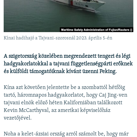
EURÓPAI UNIÓ
VILÁG
KLÍMAVÁLTOZÁS
A MÚLT TANULSÁGAI
Kínai hadihajó a Tajvani-szorosnál 2023. április 5-én
KÖVESSEN MINKET!
A szigetország közelében megrendezett tengeri és légi
hadgyakorlatokkal a tajvani függetlenségpárti erőknek
és külföldi támogatóiknak kívánt üzenni Peking.
Valamennyi RFE/RL weboldal
Kína azt követően jelentette be a szombattól hétfőig
tartó, háromnapos hadgyakorlatot, hogy Caj Jing-ven
tajvani elnök előző héten Kaliforniában találkozott
Kevin McCarthyval, az amerikai képviselőház
vezetőjével.
Noha a kelet-ázsiai ország arról számolt be, hogy már