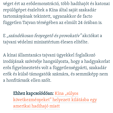
véget ért az erődemonstráció, több hadihajót és katonai
repülőgépet észleltek a Kína által saját szakadár
tartományának tekintett, ugyanakkor de facto
független Tajvan térségében az elmúlt 24 órában is.
E
„szándékosan fenyegető és provokatív”
akciókat a
tajvani védelmi minisztérium élesen elítélte.
A kínai államtanács tajvani ügyekkel foglalkozó
irodájának szóvivője hangsúlyozta, hogy a hadgyakorlat
erős figyelmeztetés volt a függetlenségpárti, szakadár
erők és külső támogatóik számára, és semmiképp nem
a honfitársaik ellen szólt.
Ehhez kapcsolódóan:
Kína „súlyos
következményeket” helyezett kilátásba egy
amerikai hadihajó miatt