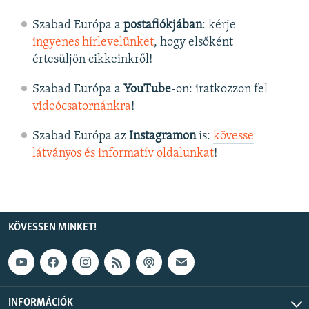
Szabad Európa a
postafiókjában
: kérje
ingyenes hírlevelünket
, hogy elsőként
értesüljön cikkeinkről!
Szabad Európa a
YouTube
-on: iratkozzon fel
videócsatornánkra
!
Szabad Európa az
Instagramon
is:
kövesse
látványos és informatív oldalunkat
! ​
KÖVESSEN MINKET!
INFORMÁCIÓK