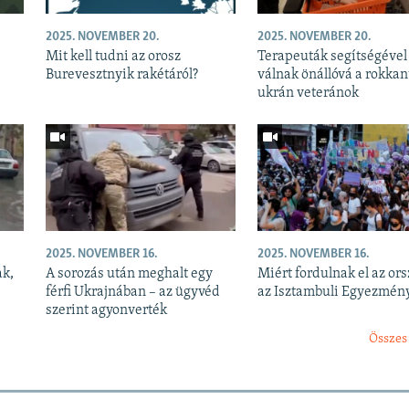
2025. NOVEMBER 20.
2025. NOVEMBER 20.
Mit kell tudni az orosz
Terapeuták segítségével
Burevesztnyik rakétáról?
válnak önállóvá a rokkan
ukrán veteránok
2025. NOVEMBER 16.
2025. NOVEMBER 16.
ak,
A sorozás után meghalt egy
Miért fordulnak el az or
férfi Ukrajnában – az ügyvéd
az Isztambuli Egyezmény
szerint agyonverték
Összes