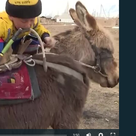
om
Auto
3:50