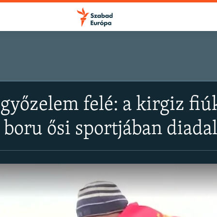
 győzelem felé: a kirgiz f
 boru ősi sportjában diad