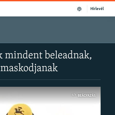
Hírlevél
iúk mindent beleadnak,
almaskodjanak
BEÁGYAZÁS