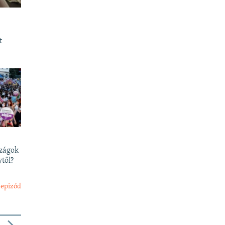
t
szágok
től?
 epizód