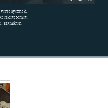
240p
 versenyeznek,
BEÁGYAZÁS
360p
 kecsketetemet,
ni, szamáron
480p
720p
1080p
480p