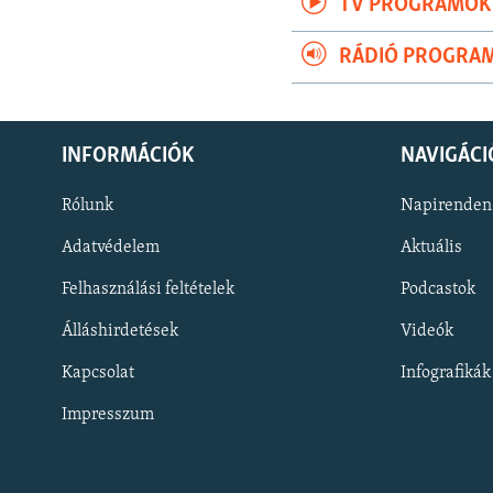
TV PROGRAMOK
RÁDIÓ PROGRA
INFORMÁCIÓK
NAVIGÁCI
Rólunk
Napirenden
Adatvédelem
Aktuális
Felhasználási feltételek
Podcastok
Álláshirdetések
Videók
KÖVESSEN MINKET!
Kapcsolat
Infografikák
Impresszum
Valamennyi RFE/RL weboldal