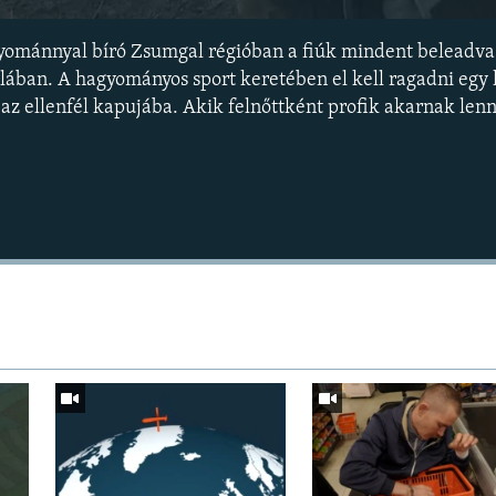
yománnyal bíró Zsumgal régióban a fiúk mindent beleadva
lában. A hagyományos sport keretében el kell ragadni egy
i az ellenfél kapujába. Akik felnőttként profik akarnak len
Auto
240p
360p
720p
1080p