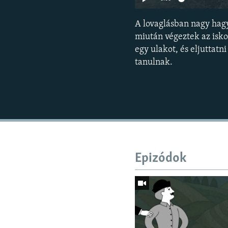
A lovaglásban nagy hag
miután végeztek az isko
egy ulakot, és eljuttatn
tanulnak.
Epizódok