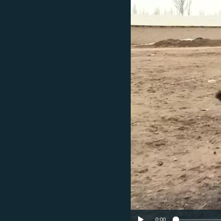
EURÓPAI UNIÓ
VILÁG
KLÍMAVÁLTOZÁS
A MÚLT TANULSÁGAI
0:00