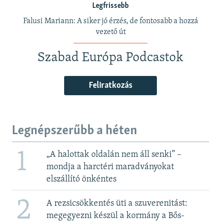
Legfrissebb
Falusi Mariann: A siker jó érzés, de fontosabb a hozzá
vezető út
Szabad Európa Podcastok
Feliratkozás
Legnépszerűbb a héten
1
„A halottak oldalán nem áll senki” –
mondja a harctéri maradványokat
elszállító önkéntes
2
A rezsicsökkentés üti a szuverenitást:
megegyezni készül a kormány a Bős-