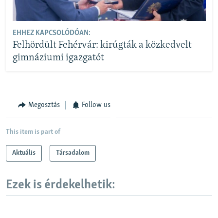
EHHEZ KAPCSOLÓDÓAN:
Felhördült Fehérvár: kirúgták a közkedvelt
gimnáziumi igazgatót
Megosztás
Follow us
This item is part of
Aktuális
Társadalom
Ezek is érdekelhetik: