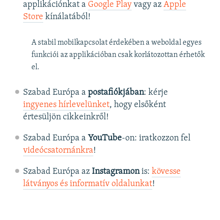
applikációnkat a
Google Play
vagy az
Apple
Store
kínálatából!
A stabil mobilkapcsolat érdekében a weboldal egyes
funkciói az applikációban csak korlátozottan érhetők
el.
Szabad Európa a
postafiókjában
: kérje
ingyenes hírlevelünket
, hogy elsőként
értesüljön cikkeinkről!
Szabad Európa a
YouTube
-on: iratkozzon fel
videócsatornánkra
!
Szabad Európa az
Instagramon
is:
kövesse
látványos és informatív oldalunkat
! ​