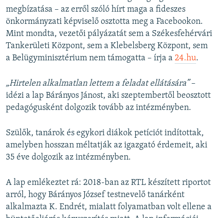
megbízatása – az erről szóló hírt maga a fideszes
önkormányzati képviselő osztotta meg a Facebookon.
Mint mondta, vezetői pályázatát sem a Székesfehérvári
Tankerületi Központ, sem a Klebelsberg Központ, sem
a Belügyminisztérium nem támogatta – írja a
24.hu
.
„Hirtelen alkalmatlan lettem a feladat ellátására”
–
idézi a lap Bárányos Jánost, aki szeptembertől beosztott
pedagógusként dolgozik tovább az intézményben.
Szülők, tanárok és egykori diákok petíciót indítottak,
amelyben hosszan méltatják az igazgató érdemeit, aki
35 éve dolgozik az intézményben.
A lap emlékeztet rá: 2018-ban az RTL készített riportot
arról, hogy Bárányos József testnevelő tanárként
alkalmazta K. Endrét, mialatt folyamatban volt ellene a