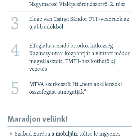
Nagymarosi Vízlépcsőrendszerről 2. rész
3
Elege van Csányi Sándor OTP-vezérnek az
újabb adókból
4
Elfoglalta a zsidó ortodox hitközség
Kazinczy utcai központját a vitatott módon
megválasztott, EMIH-hez köthető új
vezetés
5
MTVA szerkesztő: Itt „nem az ellenzéki
összefogást támogatják”
Maradjon velünk!
Szabad Európa
a mobilján
: töltse le ingyenes