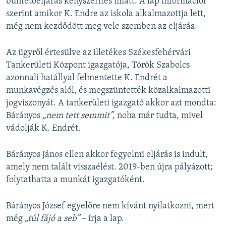
büntetőeljárás kényszerítés miatt. A lap információi
szerint amikor K. Endre az iskola alkalmazottja lett,
még nem kezdődött meg vele szemben az eljárás.
Az ügyről értesülve az illetékes Székesfehérvári
Tankerületi Központ igazgatója, Török Szabolcs
azonnali hatállyal felmentette K. Endrét a
munkavégzés alól, és megszüntették közalkalmazotti
jogviszonyát. A tankerületi igazgató akkor azt mondta:
Bárányos
„nem tett semmit”,
noha már tudta, mivel
vádolják K. Endrét.
Bárányos János ellen akkor fegyelmi eljárás is indult,
amely nem talált visszaélést. 2019-ben újra pályázott;
folytathatta a munkát igazgatóként.
Bárányos József egyelőre nem kívánt nyilatkozni, mert
még
„túl fájó a seb”
– írja a lap.