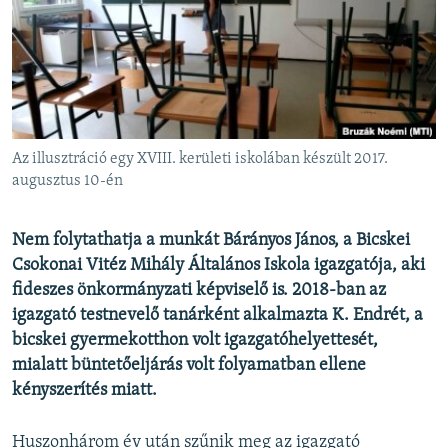
EURÓPAI UNIÓ
VILÁG
KLÍMAVÁLTOZÁS
A MÚLT TANULSÁGAI
Az illusztráció egy XVIII. kerületi iskolában készült 2017.
KÖVESSEN MINKET!
augusztus 10-én
Nem folytathatja a munkát Bárányos János, a Bicskei
Csokonai Vitéz Mihály Általános Iskola igazgatója, aki
Valamennyi RFE/RL weboldal
fideszes önkormányzati képviselő is. 2018-ban az
igazgató testnevelő tanárként alkalmazta K. Endrét, a
bicskei gyermekotthon volt igazgatóhelyettesét,
mialatt büntetőeljárás volt folyamatban ellene
kényszerítés miatt.
Huszonhárom év után szűnik meg az igazgató