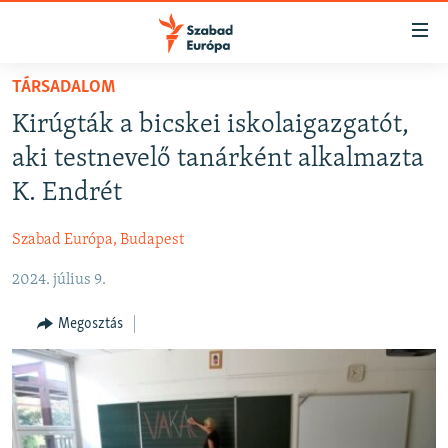
Akadálymentes
mód
Ugrás
TÁRSADALOM
a
NAPIRENDEN
Kirúgták a bicskei iskolaigazgatót,
fő
AKTUÁLIS
oldalra
aki testnevelő tanárként alkalmazta
FELIRATKOZÁS
PODCASTOK
Ugrás
K. Endrét
a
VIDEÓK
tartalomjegyzékre
Szabad Európa, Budapest
Spotify
ELEMZŐ
Ugrás
a
2024. július 9.
NER15
Feliratkozás
keresésre
SZABADON
Megosztás
TÁRSADALOM
DEMOKRÁCIA
A PÉNZ NYOMÁBAN