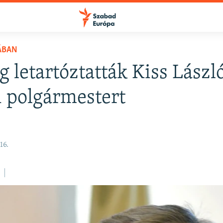
ÁBAN
g letartóztatták Kiss Lászl
FELIRATKOZÁS
 polgármestert
Apple Podcasts
16.
Spotify
Feliratkozás