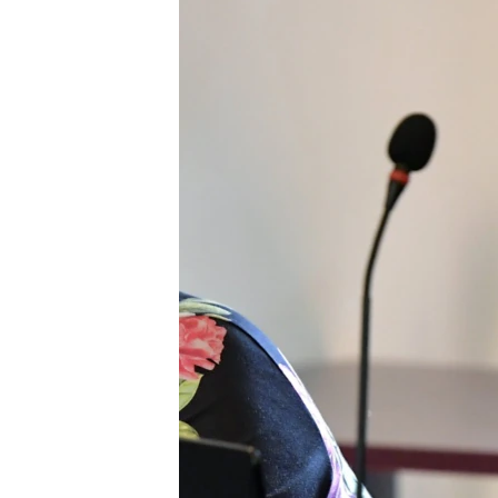
EURÓPAI UNIÓ
VILÁG
KLÍMAVÁLTOZÁS
A MÚLT TANULSÁGAI