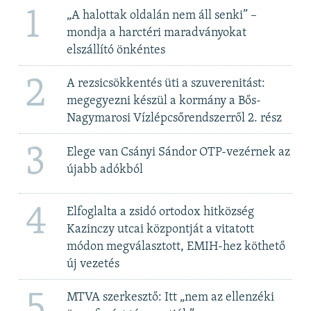
1
„A halottak oldalán nem áll senki” –
mondja a harctéri maradványokat
elszállító önkéntes
2
A rezsicsökkentés üti a szuverenitást:
megegyezni készül a kormány a Bős-
Nagymarosi Vízlépcsőrendszerről 2. rész
3
Elege van Csányi Sándor OTP-vezérnek az
újabb adókból
4
Elfoglalta a zsidó ortodox hitközség
Kazinczy utcai központját a vitatott
módon megválasztott, EMIH-hez köthető
új vezetés
5
MTVA szerkesztő: Itt „nem az ellenzéki