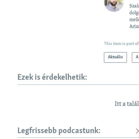
Szal
dolg
mell
Ariz
This item is part of
Aktuális
A
Ezek is érdekelhetik:
Itt a talá
Legfrissebb podcastunk: