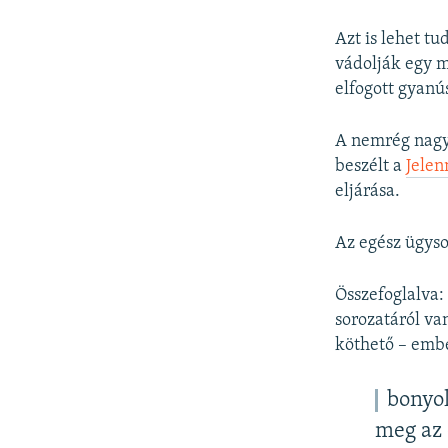
Azt is lehet tu
vádolják egy m
elfogott gyanú
A nemrég nagy 
beszélt a
Jelen
eljárása.
Az egész ügyso
Összefoglalva:
sorozatáról va
köthető – emb
bonyol
meg az 