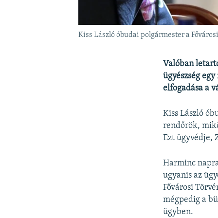
Kiss László óbudai polgármester a Főváros
Valóban letart
ügyészség egy 
elfogadása a v
Kiss László ób
rendőrök, mikö
Ezt ügyvédje, 
Harminc napra 
ugyanis az ügy
Fővárosi Törvé
mégpedig a bün
ügyben.