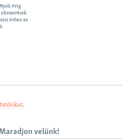
Nyolc évig
b elismerések
miai évben az
t.
ztatónkat
.
Maradjon velünk!