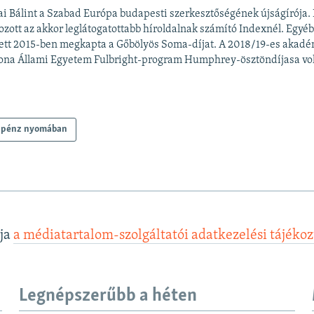
ai Bálint a Szabad Európa budapesti szerkesztőségének újságírója. 
ozott az akkor leglátogatottabb híroldalnak számító Indexnél. Egyé
ett 2015-ben megkapta a Gőbölyös Soma-díjat. A 2018/19-es akadé
ona Állami Egyetem Fulbright-program Humphrey-ösztöndíjasa vol
 pénz nyomában
lja
a médiatartalom-szolgáltatói adatkezelési tájéko
Legnépszerűbb a héten