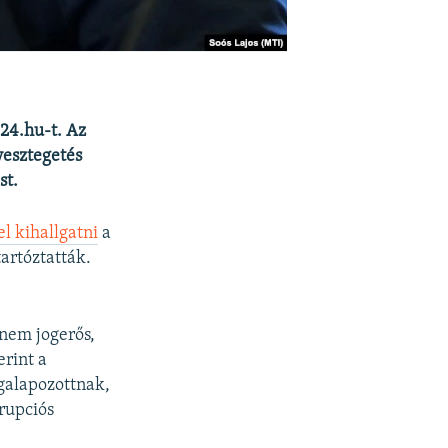
 24.hu-t. Az
vesztegetés
st.
el kihallgatni
a
tartóztatták.
 nem jogerős,
erint a
egalapozottnak,
rupciós