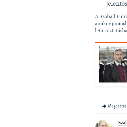
jelentő
A Szabad Euró
amikor június
letartóztatásba
Megosztás
Szal