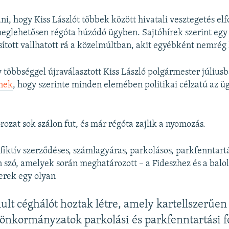
dni, hogy Kiss Lászlót többek között hivatali vesztegetés el
eglehetősen régóta húzódó ügyben. Sajtóhírek szerint eg
sított vallhatott rá a közelmúltban, akit egyébként nemrég
többséggel újraválasztott Kiss László polgármester júliusb
nek
, hogy szerinte minden elemében politikai célzatú az ü
rozat sok szálon fut, és már régóta zajlik a nyomozás.
 fiktív szerződéses, számlagyáras, parkolásos, parkfenntar
n szó, amelyek során meghatározott – a Fideszhez és a balo
erek egy olyan
ult céghálót hoztak létre, amely kartellszerűen
önkormányzatok parkolási és parkfenntartási fe