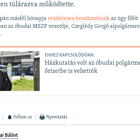
sen túlárazva működtette.
pán másfél hónapja
részletesen beszámoltunk
az ügy főbb 
ban az óbudai MSZP vezetője, Czeglédy Gergő alpolgármest
.
EHHEZ KAPCSOLÓDÓAN:
Házkutatás volt az óbudai polgárme
őrizetbe is vehették
Follow us
Nyomtatás
ai Bálint