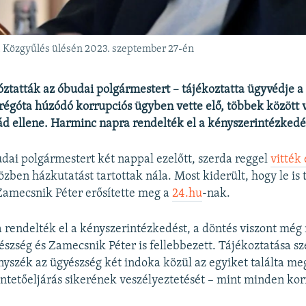
i Közgyűlés ülésén 2023. szeptember 27-én
óztatták az óbudai polgármestert – tájékoztatta ügyvédje a
régóta húzódó korrupciós ügyben vette elő, többek között 
ád ellene. Harminc napra rendelték el a kényszerintézkedé
udai polgármestert két nappal ezelőtt, szerda reggel
vitték 
zben házkutatást tartottak nála. Most kiderült, hogy le is 
Zamecsnik Péter erősítette meg a
24.hu
-nak.
rendelték el a kényszerintézkedést, a döntés viszont még
észség és Zamecsnik Péter is fellebbezett. Tájékoztatása sz
nyszék az ügyészség két indoka közül az egyiket találta m
tetőeljárás sikerének veszélyeztetését – mint minden kor