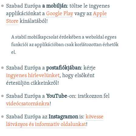
Szabad Európa
a mobilján
: töltse le ingyenes
applikációnkat a
Google Play
vagy az
Apple
Store
kínálatából!
A stabil mobilkapcsolat érdekében a weboldal egyes
funkciói az applikációban csak korlátozottan érhetők
el.
Szabad Európa a
postafiókjában
: kérje
ingyenes hírlevelünket
, hogy elsőként
értesüljön cikkeinkről!
Szabad Európa a
YouTube
-on: iratkozzon fel
videócsatornánkra
!
Szabad Európa az
Instagramon
is:
kövesse
látványos és informatív oldalunkat
! ​