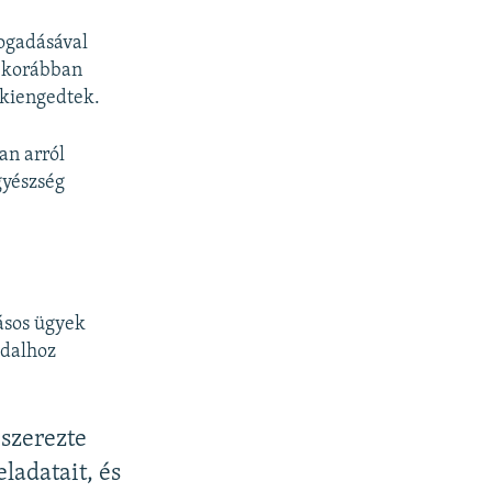
fogadásával
y korábban
 kiengedtek.
an arról
gyészség
tásos ügyek
ldalhoz
 szerezte
ladatait, és