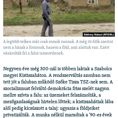
EURÓPAI UNIÓ
VILÁG
KLÍMAVÁLTOZÁS
A MÚLT TANULSÁGAI
A legtöbb telken már csak romok vannak. A még itt élők szerint
KÖVESSEN MINKET!
nem a házak a fontosak, hanem a föld, ami alattuk van. Ezért
vásárolták fel a falut ismeretlenek.
Negyven éve még 300-nál is többen laktak a Szabolcs
Valamennyi RFE/RL weboldal
megyei Kistiszaháton. A rendszerváltás azonban nem
tett jót a faluban működő Szőke Tisza TSZ-nek sem. A
szocializmust felváltó demokrácia friss szelét nagyon
mellre szívta a falu: az üzemeket felszámolták, a
mezőgazdaságnak hirtelen lőttek; a kistiszahátiak lába
alól pedig kicsúszott a talaj: ugyanis a földjeiket
privatizálták. A munka nélkül maradtak a '90-es évek