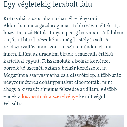
Egy végletekig lerabolt falu
Kistiszahát a szocializmusban élte fénykorát.
Akkoriban mezőgazdaság miatt több százan éltek itt, a
hozzá tartozó Nétola-tanyán pedig hatvanan. A faluban
- a Jármi birtok részeként - még kastély is volt. A
rendszerváltás után azonban szinte minden eltűnt
innen. Eltűnt az uradalmi birtok a muzeális értékű
kastéllyal együtt. Felszámolták a bolgár kertészet
borsófejtő üzemét, aztán a bolgár kertészetet is.
Megszűnt a szarvasmarha és a disznótelep, a több száz
négyzetméteres dohánypajtákat elbontották, mint
ahogy a kisvasút sínjeit is felszedte az állam. Később
ennek a
kisvasútnak a szerelvénye
került végül
Felcsútra.