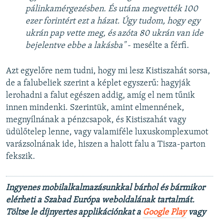
pálinkamérgezésben. És utána megvették 100
720p
ezer forintért ezt a házat. Úgy tudom, hogy egy
720p
1080p
ukrán pap vette meg, és azóta 80 ukrán van ide
1080p
bejelentve ebbe a lakásba"
- mesélte a férfi.
Azt egyelőre nem tudni, hogy mi lesz Kistiszahát sorsa,
de a falubeliek szerint a képlet egyszerű: hagyják
lerohadni a falut egészen addig, amíg el nem tűnik
innen mindenki. Szerintük, amint elmennének,
megnyílnának a pénzcsapok, és Kistiszahát vagy
üdülőtelep lenne, vagy valamiféle luxuskomplexumot
varázsolnának ide, hiszen a halott falu a Tisza-parton
fekszik.
Ingyenes mobilalkalmazásunkkal bárhol és bármikor
elérheti a Szabad Európa weboldalának tartalmát.
Töltse le díjnyertes applikációnkat a
Google Play
vagy