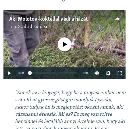
Aki Molotov-koktéllal védi a házát
Írta:
Szabad Európa
Jelenleg nincs elérhető tartalom
Auto
0:00
0:30
240p
"Ennek az a lényege, hogy ha a tanyasi ember nem
360p
számíthat gyors segítségre mondjuk éjszaka,
Auto
240p
360p
480p
480p
akkor tudjak én is meglepetést okozni annak, aki
720p
váratlanul érkezik. Mi ez? Ez meg van töltve
720p
1080p
benzinnel és legalább annyi értelme van, hogy aki
1080p
jött, az ne tudjon könnyen elmenni. Ez egy