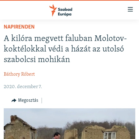
Akadálymentes
mód
Ugrás
NAPIRENDEN
a
NAPIRENDEN
A kilóra megvett faluban Molotov-
fő
AKTUÁLIS
oldalra
koktélokkal védi a házát az utolsó
FELIRATKOZÁS
PODCASTOK
Ugrás
szabolcsi mohikán
a
VIDEÓK
tartalomjegyzékre
Báthory Róbert
Spotify
ELEMZŐ
Ugrás
a
2020. december 7.
NER15
Feliratkozás
keresésre
SZABADON
Megosztás
TÁRSADALOM
DEMOKRÁCIA
A PÉNZ NYOMÁBAN