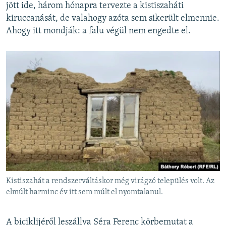
jött ide, három hónapra tervezte a kistiszaháti
kiruccanását, de valahogy azóta sem sikerült elmennie.
Ahogy itt mondják: a falu végül nem engedte el.
Kistiszahát a rendszerváltáskor még virágzó település volt. Az
elmúlt harminc év itt sem múlt el nyomtalanul.
A biciklijéről leszállva Séra Ferenc körbemutat a