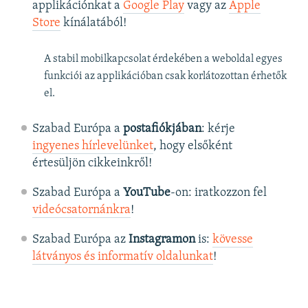
applikációnkat a
Google Play
vagy az
Apple
Store
kínálatából!
A stabil mobilkapcsolat érdekében a weboldal egyes
funkciói az applikációban csak korlátozottan érhetők
el.
Szabad Európa a
postafiókjában
: kérje
ingyenes hírlevelünket
, hogy elsőként
értesüljön cikkeinkről!
Szabad Európa a
YouTube
-on: iratkozzon fel
videócsatornánkra
!
Szabad Európa az
Instagramon
is:
kövesse
látványos és informatív oldalunkat
! ​