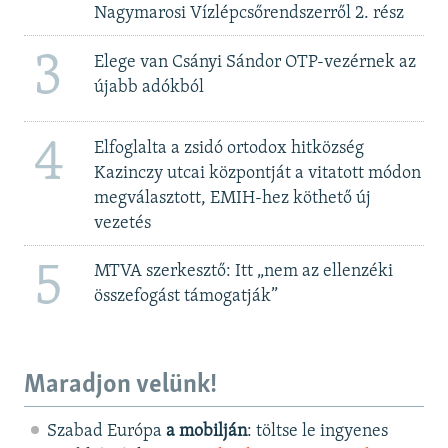
Nagymarosi Vízlépcsőrendszerről 2. rész
3
Elege van Csányi Sándor OTP-vezérnek az
újabb adókból
4
Elfoglalta a zsidó ortodox hitközség
Kazinczy utcai központját a vitatott módon
megválasztott, EMIH-hez köthető új
vezetés
5
MTVA szerkesztő: Itt „nem az ellenzéki
összefogást támogatják”
Maradjon velünk!
Szabad Európa
a mobilján
: töltse le ingyenes