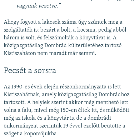
vagyunk vezetve.”
Ahogy fogyott a lakosok száma úgy szűntek meg a
szolgáltatók is: bezárt a bolt, a kocsma, pedig abból
három is volt, és felszámolták a könyvtárat is. A
közigazgatásilag Dombrád külterületéhez tartozó
Kistiszaháton nem maradt már semmi.
Pecsét a sorsra
Az 1990-es évek elején részönkormányzata is lett
Kistiszahátnak, amely közigazgatásilag Dombrádhoz
tartozott. A helyiek szerint akkor még menthető lett
volna a falu, mivel még 150-en éltek itt, és működött
még az iskola és a könyvtár is, de a dombrádi
önkormányzat szerintük 19 évvel ezelőtt beütötte a
szöget a koporsójukba.