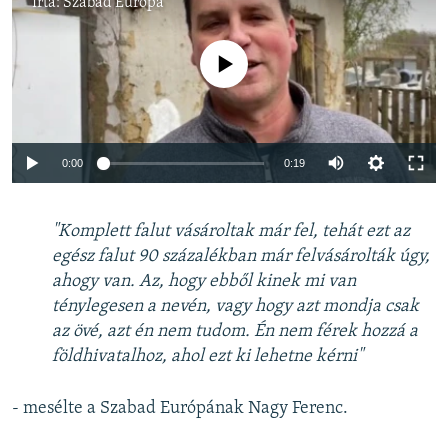
Írta:
Szabad Európa
Jelenleg nincs elérhető tartalom
Auto
0:00
0:19
240p
"Komplett falut vásároltak már fel, tehát ezt az
360p
egész falut 90 százalékban már felvásárolták úgy,
Auto
240p
360p
480p
480p
ahogy van. Az, hogy ebből kinek mi van
720p
ténylegesen a nevén, vagy hogy azt mondja csak
720p
1080p
az övé, azt én nem tudom. Én nem férek hozzá a
1080p
földhivatalhoz, ahol ezt ki lehetne kérni"
- mesélte a Szabad Európának Nagy Ferenc.