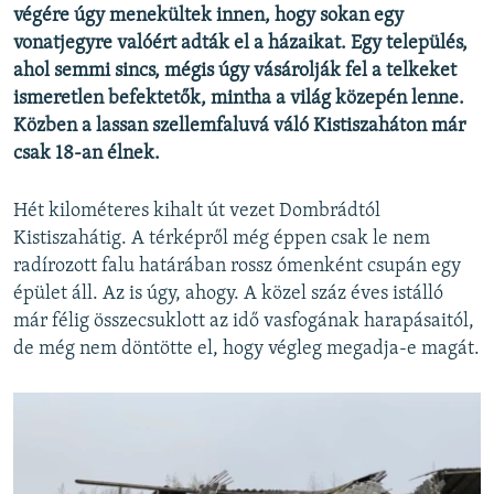
végére úgy menekültek innen, hogy sokan egy
vonatjegyre valóért adták el a házaikat. Egy település,
ahol semmi sincs, mégis úgy vásárolják fel a telkeket
ismeretlen befektetők, mintha a világ közepén lenne.
Közben a lassan szellemfaluvá váló Kistiszaháton már
csak 18-an élnek.
Hét kilométeres kihalt út vezet Dombrádtól
Kistiszahátig. A térképről még éppen csak le nem
radírozott falu határában rossz ómenként csupán egy
épület áll. Az is úgy, ahogy. A közel száz éves istálló
már félig összecsuklott az idő vasfogának harapásaitól,
de még nem döntötte el, hogy végleg megadja-e magát.