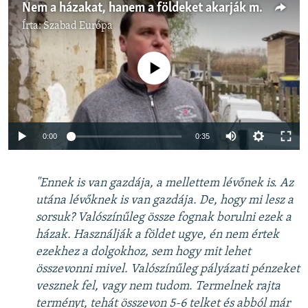
Nem a házakat, hanem a földeket akarják megszerezni a szellemfaluban
Írta:
Szabad Európa
Jelenleg nincs elérhető tartalom
Auto
0:00
0:35
240p
"Ennek is van gazdája, a mellettem lévőnek is. Az
360p
utána lévőknek is van gazdája. De, hogy mi lesz a
Auto
240p
360p
480p
480p
sorsuk? Valószínűleg össze fognak borulni ezek a
720p
házak. Használják a földet ugye, én nem értek
720p
1080p
ezekhez a dolgokhoz, sem hogy mit lehet
1080p
összevonni mivel. Valószínűleg pályázati pénzeket
vesznek fel, vagy nem tudom. Termelnek rajta
terményt, tehát összevon 5-6 telket és abból már