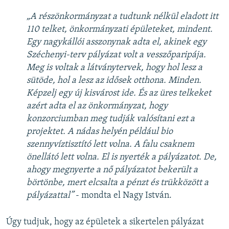
„A részönkormányzat a tudtunk nélkül eladott itt
110 telket, önkormányzati épületeket, mindent.
Egy nagykállói asszonynak adta el, akinek egy
Széchenyi-terv pályázat volt a vesszőparipája.
Meg is voltak a látványtervek, hogy hol lesz a
sütöde, hol a lesz az idősek otthona. Minden.
Képzelj egy új kisvárost ide. És az üres telkeket
azért adta el az önkormányzat, hogy
konzorciumban meg tudják valósítani ezt a
projektet. A nádas helyén például bio
szennyvíztisztító lett volna. A falu csaknem
önellátó lett volna. El is nyerték a pályázatot. De,
ahogy megnyerte a nő pályázatot bekerült a
börtönbe, mert elcsalta a pénzt és trükközött a
pályázattal”
- mondta el Nagy István.
Úgy tudjuk, hogy az épületek a sikertelen pályázat