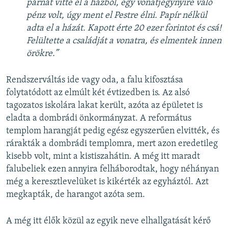
párnát vitte el a házból, egy vonatjegynyire való
pénz volt, úgy ment el Pestre élni. Papír nélkül
adta el a házát. Kapott érte 20 ezer forintot és csá!
Felültette a családját a vonatra, és elmentek innen
örökre.”
Rendszerváltás ide vagy oda, a falu kifosztása
folytatódott az elmúlt két évtizedben is. Az alsó
tagozatos iskolára lakat került, azóta az épületet is
eladta a dombrádi önkormányzat. A református
templom harangját pedig egész egyszerűen elvitték, és
rárakták a dombrádi templomra, mert azon eredetileg
kisebb volt, mint a kistiszahátin. A még itt maradt
falubeliek ezen annyira felháborodtak, hogy néhányan
még a keresztlevelüket is kikérték az egyháztól. Azt
megkapták, de harangot azóta sem.
A még itt élők közül az egyik neve elhallgatását kérő