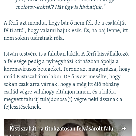
molotov-koktél? Hát úgy is hívhatjuk."
A férfi azt mondta, hogy bár ő nem fél, de a családját
félti attól, hogy valami bajuk esik. És, ha baj lenne, itt
nem sokan tudnának róla.
István testvére is a faluban lakik. A férfi kisvállalkozó,
a felesége pedig a nyíregyházi kórházban ápolja a
koronavírusos betegeket. Ferenc azt magyarázza, hogy
imád Kistiszaháton lakni. De ő is azt mesélte, hogy
sokan csak arra várnak, hogy a még itt élő néhány
család végre valahogy eltűnjön innen, és a kilóra
megvett falu új tulajdonosa(i) végre nekilássanak a
fejlesztéseknek.
Kistiszahát - a titokzatosan felvásárolt falu