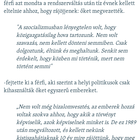
férfi azt mondta a rendszerváltás után tíz évnek kellett
eltelnie ahhoz, hogy rájöjjenek: őket megvezették.
"A szocializmusban lényegtelen volt, hogy
közigazgatásilag hova tartozunk. Nem volt
szavazás, nem kellett dönteni semmiben. Csak
dolgoztunk, éltünk és meghaltunk. Senkit sem
érdekelt, hogy közben mi történik, mert nem
történt semmi"
-fejtette ki a férfi, aki szerint a helyi politikusok csak
kihasználták őket egyszerű embereket.
„Nem volt még bizalomvesztés, az emberek hozzá
voltak szokva ahhoz, hogy akik a törvényt
képviselik, azok képviselnek minket is. De ez 1989
után megváltozott, és kellett nekünk
kistiszahátiaknak 10 év mire rájöttünk, hogy meg