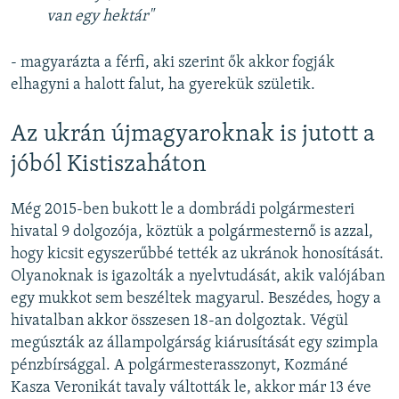
van egy hektár"
- magyarázta a férfi, aki szerint ők akkor fogják
elhagyni a halott falut, ha gyerekük születik.
Az ukrán újmagyaroknak is jutott a
jóból Kistiszaháton
Még 2015-ben bukott le a dombrádi polgármesteri
hivatal 9 dolgozója, köztük a polgármesternő is azzal,
hogy kicsit egyszerűbbé tették az ukránok honosítását.
Olyanoknak is igazolták a nyelvtudását, akik valójában
egy mukkot sem beszéltek magyarul. Beszédes, hogy a
hivatalban akkor összesen 18-an dolgoztak. Végül
megúszták az állampolgárság kiárusítását egy szimpla
pénzbírsággal. A polgármesterasszonyt, Kozmáné
Kasza Veronikát tavaly váltották le, akkor már 13 éve