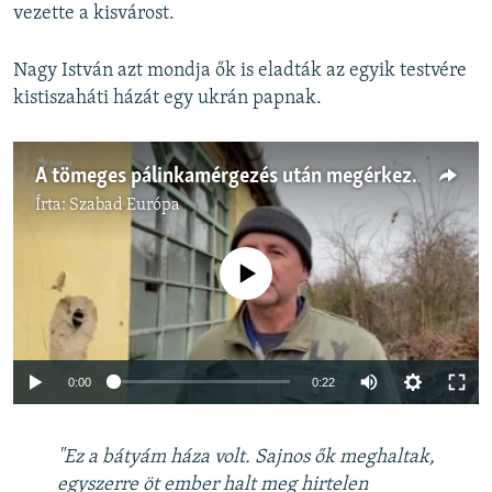
vezette a kisvárost.
Nagy István azt mondja ők is eladták az egyik testvére
kistiszaháti házát egy ukrán papnak.
A tömeges pálinkamérgezés után megérkeztek az ukránok is
Írta:
Szabad Európa
Jelenleg nincs elérhető tartalom
Auto
0:00
0:22
240p
"Ez a bátyám háza volt. Sajnos ők meghaltak,
360p
egyszerre öt ember halt meg hirtelen
Auto
240p
360p
480p
480p