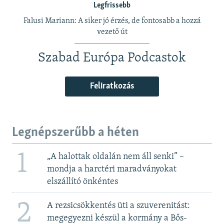
Legfrissebb
Falusi Mariann: A siker jó érzés, de fontosabb a hozzá
vezető út
Szabad Európa Podcastok
Feliratkozás
Legnépszerűbb a héten
1
„A halottak oldalán nem áll senki” –
mondja a harctéri maradványokat
elszállító önkéntes
2
A rezsicsökkentés üti a szuverenitást:
megegyezni készül a kormány a Bős-