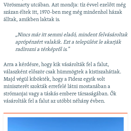
Vörösmarty utcában. Azt mondja: tíz évvel ezelőtt még
százan éltek itt, 1970-ben meg még mindenhol házak
álltak, amikben laktak is.
„Nincs már itt semmi eladó, mindent felvásároltak
aprópénzért valakik. Ezt a települést le akarják
radírozni a térképről is.”
Arra a kérdésre, hogy kik vásárolták fel a falut,
válaszként először csak hümmögtek a kistiszahátiak.
Majd végül kibökték, hogy a Fidesz egyik volt
miniszterét szokták errefelé látni mostanában a
strómanjai vagy a táskás embere társaságában. Ők
vásárolták fel a falut az utóbbi néhány évben.