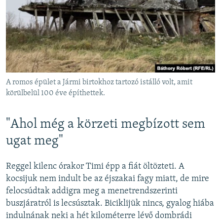
A romos épület a Jármi birtokhoz tartozó istálló volt, amit
körülbelül 100 éve építhettek.
"Ahol még a körzeti megbízott sem
ugat meg"
Reggel kilenc órakor Timi épp a fiát öltözteti. A
kocsijuk nem indult be az éjszakai fagy miatt, de mire
felocsúdtak addigra meg a menetrendszerinti
buszjáratról is lecsúsztak. Biciklijük nincs, gyalog hiába
indulnának neki a hét kilométerre lévő dombrádi