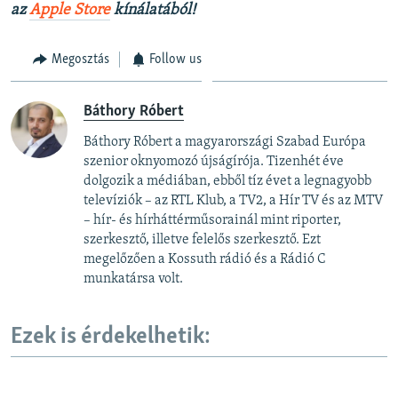
az
Apple Store
kínálatából!
Megosztás
Follow us
Báthory Róbert
Báthory Róbert a magyarországi Szabad Európa
szenior oknyomozó újságírója. Tizenhét éve
dolgozik a médiában, ebből tíz évet a legnagyobb
televíziók – az RTL Klub, a TV2, a Hír TV és az MTV
– hír- és hírháttérműsorainál mint riporter,
szerkesztő, illetve felelős szerkesztő. Ezt
megelőzően a Kossuth rádió és a Rádió C
munkatársa volt.
Ezek is érdekelhetik: