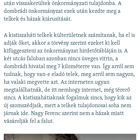
után visszakerültek önkormányzati tulajdonba. A
dombrádi önkormányzat ezek után kezdte meg a
telkek és házak kiárusítását.
A kistiszaháti telkek külterületnek számítanak, ha el is
adják őket, akkor a törvény szerint ezeket ki kell
kifüggeszteni az önkormányzat hirdetőtábláján is. A
két utcás faluban azonban nincs üveges vitrin, a
dombrádi hivatal meg 7 kilométerre van. Így arról sem
tudnak, hogy van-e eladó telek, meg arról sem nagyon,
ha valaki megvette azt. Az interneten ugyan
megtalálhatnák, de itt nemhogy internet, még térerő
sincs. A kistiszahátiaknak fogalmuk sincs, hogy kik az
új szomszédjaik, mert a telkek tulajdonosai soha nem
járnak ide. Nagy Ferenc szerint nem a házak miatt
vásárolják fel a falut.