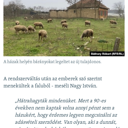
A házak helyén bárányokat legeltet az új tulajdonos.
A rendszerváltás után az emberek szó szerint
menekültek a faluból - meséli Nagy István.
„Hátrahagyták mindenüket. Mert a 90-es
években nem kaptak volna annyi pénzt sem a
házukért, hogy érdemes legyen megcsinálni az
adásvételi szerződést. Van olyan, aki a dunnát,