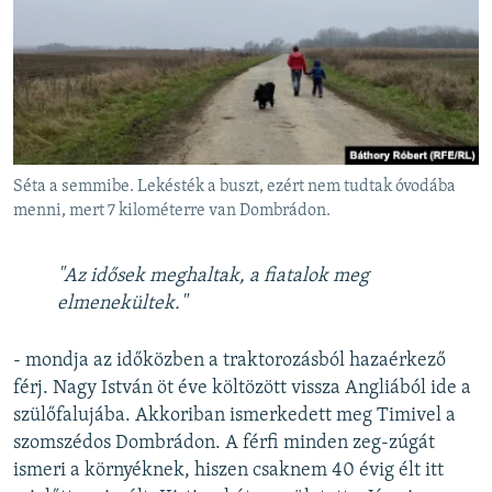
Séta a semmibe. Lekésték a buszt, ezért nem tudtak óvodába
menni, mert 7 kilométerre van Dombrádon.
"Az idősek meghaltak, a fiatalok meg
elmenekültek."
- mondja az időközben a traktorozásból hazaérkező
férj. Nagy István öt éve költözött vissza Angliából ide a
szülőfalujába. Akkoriban ismerkedett meg Timivel a
szomszédos Dombrádon. A férfi minden zeg-zúgát
ismeri a környéknek, hiszen csaknem 40 évig élt itt