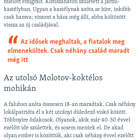
mielőtt emigrált. Kistiszaháton született a Jármi-
kastélyban. Ugyan a kastélynak azóta se híre, inkább
csak hamva; viszont a háza még állt, abba költözött
vissza az új családjával.
Az idősek meghaltak, a fiatalok meg
elmenekültek. Csak néhány család maradt
még itt
Az utolsó Molotov-koktélos
mohikán
A faluban azóta összesen 18-an maradtak. Csak néhány
lokálpatrióta él a két utcányi düledező viskó között.
Többnyire őslakosok. Olyanok, akik már 40-50 évvel
ezelőtt ide születtek, és sosem mentek el. De akad
olyan ember is közöttük, aki csak néhány évvel ezelőtt