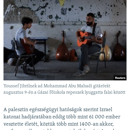
Youssef Jibrilnek ad Mohammad Abu Mahadi gitárórát
augusztus 9-én a Gázai Főiskola repeszek lyuggatta falai között
A palesztin egészségügyi hatóságok szerint Izrael
katonai hadjáratában eddig több mint 61 000 ember
vesztette életét, köztük több mint 1400-an akkor,