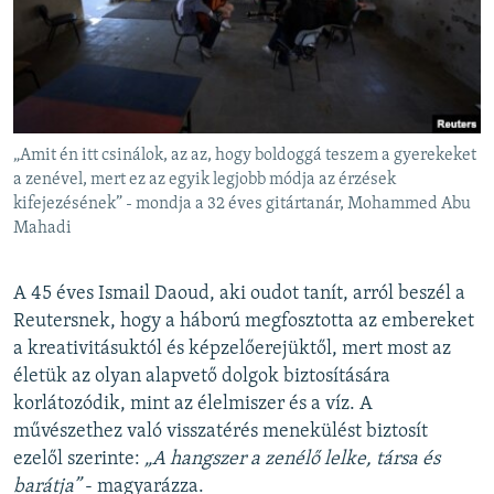
„Amit én itt csinálok, az az, hogy boldoggá teszem a gyerekeket
a zenével, mert ez az egyik legjobb módja az érzések
kifejezésének” - mondja a 32 éves gitártanár, Mohammed Abu
Mahadi
A 45 éves Ismail Daoud, aki oudot tanít, arról beszél a
Reutersnek, hogy a háború megfosztotta az embereket
a kreativitásuktól és képzelőerejüktől, mert most az
életük az olyan alapvető dolgok biztosítására
korlátozódik, mint az élelmiszer és a víz. A
művészethez való visszatérés menekülést biztosít
ezelől szerinte:
„A hangszer a zenélő lelke, társa és
barátja”
- magyarázza.