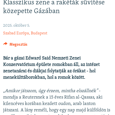
Klasszikus zene a rakéták süvítése
EURÓPAI UNIÓ
közepette Gázában
VILÁG
KLÍMAVÁLTOZÁS
2025. október 5.
A MÚLT TANULSÁGAI
Szabad Európa, Budapest
Megosztás
KÖVESSEN MINKET!
Bár a gázai Edward Said Nemzeti Zenei
Konzervatórium épülete romokban áll, az intézet
Valamennyi RFE/RL weboldal
zenetanárai és diákjai folytatják az órákat - hol
menekülttáborokban, hol a romok között.
„Amikor játszom, úgy érzem, mintha elszállnék”
-
mondja a Reutersnek a 15 éves Rifan al-Qassas, aki
kilencéves korában kezdett oudon, arab lanton
játszani. A lány reméli, hogy egy nap majd külföldön is