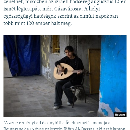
zenélhet, miközben az izraeli hadsereg augusztus 12-én
ismét légicsapást mért Gázavárosra. A helyi
egészségügyi hatóságok szerint az elmúlt napokban
több mint 120 ember halt meg.
"A zene reményt ad és enyhíti a félelmemet" - mondja a
Reutersnek a 15 éves palesztin Rifan Al-Qassas, aki arab lanton