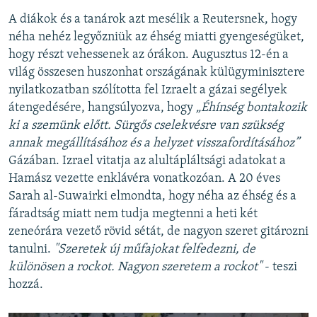
A diákok és a tanárok azt mesélik a Reutersnek, hogy
néha nehéz legyőzniük az éhség miatti gyengeségüket,
hogy részt vehessenek az órákon. Augusztus 12-én a
világ összesen huszonhat országának külügyminisztere
nyilatkozatban szólította fel Izraelt a gázai segélyek
átengedésére, hangsúlyozva, hogy
„Éhínség bontakozik
ki a szemünk előtt. Sürgős cselekvésre van szükség
annak megállításához és a helyzet visszafordításához”
Gázában. Izrael vitatja az alultápláltsági adatokat a
Hamász vezette enklávéra vonatkozóan. A 20 éves
Sarah al-Suwairki elmondta, hogy néha az éhség és a
fáradtság miatt nem tudja megtenni a heti két
zeneórára vezető rövid sétát, de nagyon szeret gitározni
tanulni.
"Szeretek új műfajokat felfedezni, de
különösen a rockot. Nagyon szeretem a rockot"
- teszi
hozzá.