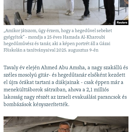
„Amikor játszom, úgy érzem, hogy a hegedűvel sebeket
gyógyítok” - mondja a 25 éves Hamada Al-Kharoubi
hegedűművész és tanár, aki a képen portrét áll a Gázai
Főiskolán a tanítványaival 2025. augusztus 9-én
Tavaly év elején Ahmed Abu Amsha, a nagy szakállú és
széles mosolyú gitár- és hegedűtanár elsőként kezdett
el újra órákat tartani a diákjainak - csak éppen már a
menekülttáborok sátraiban, ahova a 2,1 milliós
lakosság nagy részét az izraeli evakuálási parancsok és
bombázások kényszerítették.