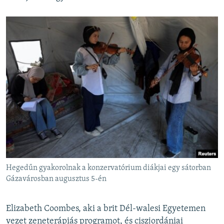
Hegedűn gyakorolnak a konzervatórium diákjai egy sátorban
Gázavárosban augusztus 5-én
Elizabeth Coombes, aki a brit Dél-walesi Egyetemen
vezet zeneterápiás programot, és ciszjordániai