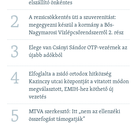
elszállító önkéntes
2
A rezsicsökkentés üti a szuverenitást:
megegyezni készül a kormány a Bős-
Nagymarosi Vízlépcsőrendszerről 2. rész
3
Elege van Csányi Sándor OTP-vezérnek az
újabb adókból
4
Elfoglalta a zsidó ortodox hitközség
Kazinczy utcai központját a vitatott módon
megválasztott, EMIH-hez köthető új
vezetés
5
MTVA szerkesztő: Itt „nem az ellenzéki
összefogást támogatják”