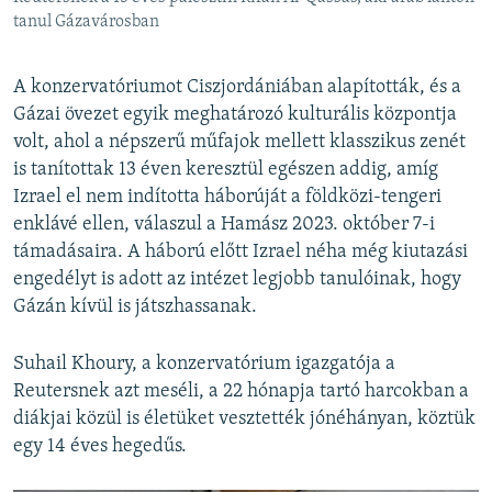
tanul Gázavárosban
A konzervatóriumot Ciszjordániában alapították, és a
Gázai övezet egyik meghatározó kulturális központja
volt, ahol a népszerű műfajok mellett klasszikus zenét
is tanítottak 13 éven keresztül egészen addig, amíg
Izrael el nem indította háborúját a földközi-tengeri
enklávé ellen, válaszul a Hamász 2023. október 7-i
támadásaira. A háború előtt Izrael néha még kiutazási
engedélyt is adott az intézet legjobb tanulóinak, hogy
Gázán kívül is játszhassanak.
Suhail Khoury, a konzervatórium igazgatója a
Reutersnek azt meséli, a 22 hónapja tartó harcokban a
diákjai közül is életüket vesztették jónéhányan, köztük
egy 14 éves hegedűs.