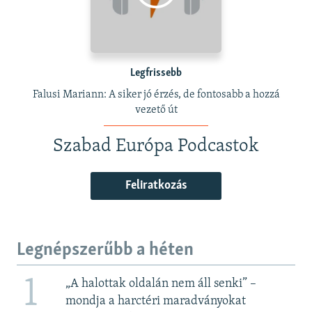
Legfrissebb
Falusi Mariann: A siker jó érzés, de fontosabb a hozzá
vezető út
Szabad Európa Podcastok
Feliratkozás
Legnépszerűbb a héten
1
„A halottak oldalán nem áll senki” –
mondja a harctéri maradványokat