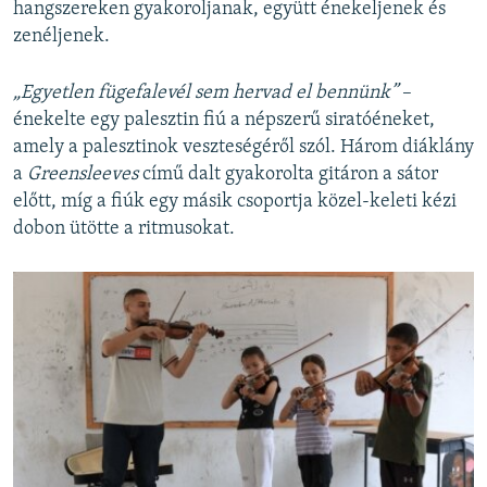
hangszereken gyakoroljanak, együtt énekeljenek és
zenéljenek.
„Egyetlen fügefalevél sem hervad el bennünk”
–
énekelte egy palesztin fiú a népszerű siratóéneket,
amely a palesztinok veszteségéről szól. Három diáklány
a
Greensleeves
című dalt gyakorolta gitáron a sátor
előtt, míg a fiúk egy másik csoportja közel-keleti kézi
dobon ütötte a ritmusokat.