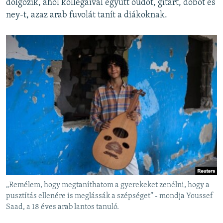
dolgozik, ahol kollégáival együtt oudot, gitárt, dobot és
ney-t, azaz arab fuvolát tanít a diákoknak.
„Remélem, hogy megtaníthatom a gyerekeket zenélni, hogy a
pusztítás ellenére is meglássák a szépséget” - mondja Youssef
Saad, a 18 éves arab lantos tanuló.