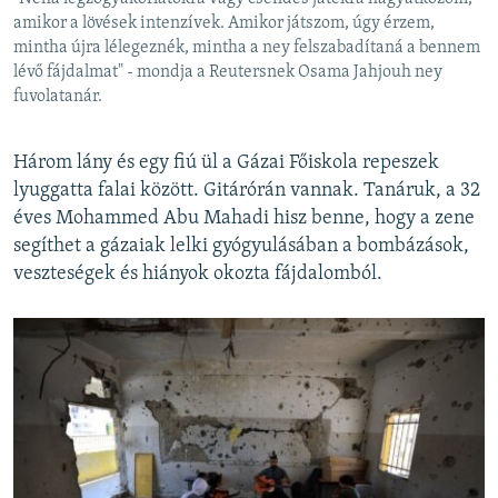
amikor a lövések intenzívek. Amikor játszom, úgy érzem,
mintha újra lélegeznék, mintha a ney felszabadítaná a bennem
lévő fájdalmat" - mondja a Reutersnek Osama Jahjouh ney
fuvolatanár.
Három lány és egy fiú ül a Gázai Főiskola repeszek
lyuggatta falai között. Gitárórán vannak. Tanáruk, a 32
éves Mohammed Abu Mahadi hisz benne, hogy a zene
segíthet a gázaiak lelki gyógyulásában a bombázások,
veszteségek és hiányok okozta fájdalomból.