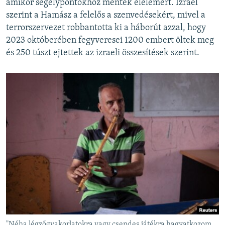
amikor segélypontokhoz mentek élelemért. Izrael
szerint a Hamász a felelős a szenvedésekért, mivel a
terrorszervezet robbantotta ki a háborút azzal, hogy
2023 októberében fegyveresei 1200 embert öltek meg
és 250 túszt ejtettek az izraeli összesítések szerint.
"Néha légzőgyakorlatokra vagy csendes játékra hagyatkozom,