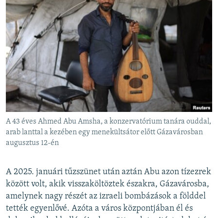
A 43 éves Ahmed Abu Amsha, a konzervatórium tanára ouddal,
arab lanttal a kezében egy menekültsátor előtt Gázavárosban
augusztus 12-én
A 2025. januári tűzszünet után aztán Abu azon tízezrek
között volt, akik visszaköltöztek északra, Gázavárosba,
amelynek nagy részét az izraeli bombázások a földdel
tették egyenlővé. Azóta a város központjában él és