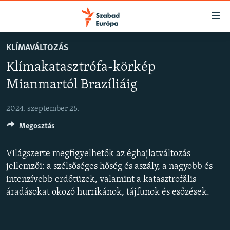
Akadálymentes
mód
Ugrás
KLÍMAVÁLTOZÁS
a
NAPIRENDEN
Klímakatasztrófa-körkép
fő
AKTUÁLIS
oldalra
Mianmartól Brazíliáig
PODCASTOK
Ugrás
a
2024. szeptember 25.
VIDEÓK
tartalomjegyzékre
Megosztás
ELEMZŐ
Ugrás
a
NER15
Világszerte megfigyelhetők az éghajlatváltozás
keresésre
SZABADON
jellemzői: a szélsőséges hőség és aszály, a nagyobb és
intenzívebb erdőtüzek, valamint a katasztrofális
TÁRSADALOM
áradásokat okozó hurrikánok, tájfunok és esőzések.
DEMOKRÁCIA
A PÉNZ NYOMÁBAN