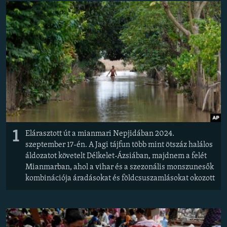
EURÓPAI UNIÓ
VILÁG
KLÍMAVÁLTOZÁS
A MÚLT TANULSÁGAI
KÖVESSEN MINKET!
1
Elárasztott út a mianmari Nepjidában 2024.
Valamennyi RFE/RL weboldal
szeptember 17-én. A Jagi tájfun több mint ötszáz halálos
áldozatot követelt Délkelet-Ázsiában, majdnem a felét
Mianmarban, ahol a vihar és a szezonális monszunesők
kombinációja áradásokat és földcsuszamlásokat okozott