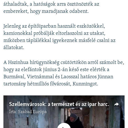
áthaladtak, a hatóságok arra ösztönözték az
embereket, hogy maradjanak odabent.
Jelenleg az építőiparban használt eszközökkel,
kamionokkal próbálják eltorlaszolni az utakat,
miközben táplálékkal igyekeznek másfelé csalni az
állatokat.
A Hszinhua hírügynökség csütörtökön arról számolt be,
hogy az elefántok június 2-án késő este elérték a
Burmával, Vietnámmal és Laosszal határos Jünnan
tartomány hétmilliós fővárosát, Kunmingot.
Szellemvárosok: a természet és az ipar harca
Írta:
Szabad Európa
Jelenleg nincs elérhető tartalom