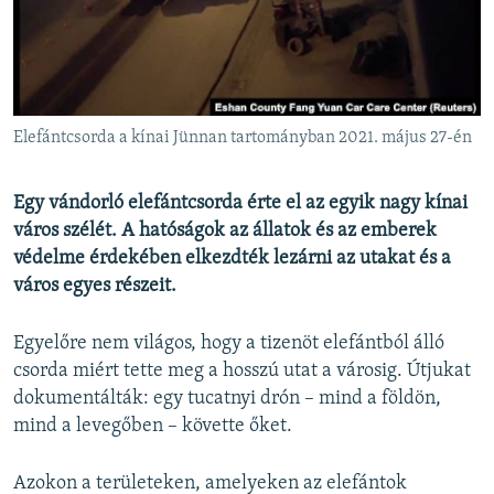
EURÓPAI UNIÓ
VILÁG
KLÍMAVÁLTOZÁS
A MÚLT TANULSÁGAI
Elefántcsorda a kínai Jünnan tartományban 2021. május 27-én
KÖVESSEN MINKET!
Egy vándorló elefántcsorda érte el az egyik nagy kínai
város szélét. A hatóságok az állatok és az emberek
védelme érdekében elkezdték lezárni az utakat és a
város egyes részeit.
Valamennyi RFE/RL weboldal
Egyelőre nem világos, hogy a tizenöt elefántból álló
csorda miért tette meg a hosszú utat a városig. Útjukat
dokumentálták: egy tucatnyi drón – mind a földön,
mind a levegőben – követte őket.
Azokon a területeken, amelyeken az elefántok