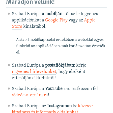
Maradjon velünk!
Szabad Európa
a mobilján
: töltse le ingyenes
applikációnkat a
Google Play
vagy az
Apple
Store
kínálatából!
A stabil mobilkapcsolat érdekében a weboldal egyes
funkciói az applikációban csak korlátozottan érhetők
el.
Szabad Európa a
postafiókjában
: kérje
ingyenes hírlevelünket
, hogy elsőként
értesüljön cikkeinkről!
Szabad Európa a
YouTube
-on: iratkozzon fel
videócsatornánkra
!
Szabad Európa az
Instagramon
is:
kövesse
látványos és informatív oldalunkat
! ​