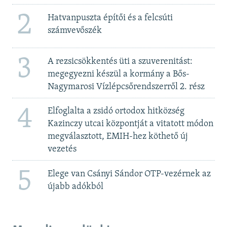
2
Hatvanpuszta építői és a felcsúti
számvevőszék
3
A rezsicsökkentés üti a szuverenitást:
megegyezni készül a kormány a Bős-
Nagymarosi Vízlépcsőrendszerről 2. rész
4
Elfoglalta a zsidó ortodox hitközség
Kazinczy utcai központját a vitatott módon
megválasztott, EMIH-hez köthető új
vezetés
5
Elege van Csányi Sándor OTP-vezérnek az
újabb adókból