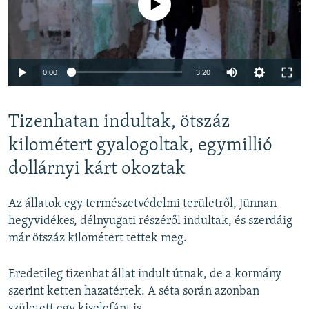
Auto
0:00
3:20
240p
Tizenhatan indultak, ötszáz
360p
Auto
240p
360p
480p
kilométert gyalogoltak, egymillió
480p
dollárnyi kárt okoztak
720p
720p
1080p
1080p
Az állatok egy természetvédelmi területről, Jünnan
hegyvidékes, délnyugati részéről indultak, és szerdáig
már ötszáz kilométert tettek meg.
Eredetileg tizenhat állat indult útnak, de a kormány
szerint ketten hazatértek. A séta során azonban
született egy kiselefánt is.