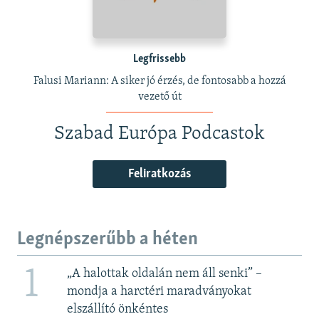
Legfrissebb
Falusi Mariann: A siker jó érzés, de fontosabb a hozzá
vezető út
Szabad Európa Podcastok
Feliratkozás
Legnépszerűbb a héten
1
„A halottak oldalán nem áll senki” –
mondja a harctéri maradványokat
elszállító önkéntes