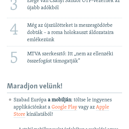
3
Elege van Csányi Sándor OTP-vezérnek az
újabb adókból
4
Még az újszülötteket is meszesgödörbe
dobták – a roma holokauszt áldozataira
emlékezünk
5
MTVA szerkesztő: Itt „nem az ellenzéki
összefogást támogatják”
Maradjon velünk!
Szabad Európa
a mobilján
: töltse le ingyenes
applikációnkat a
Google Play
vagy az
Apple
Store
kínálatából!