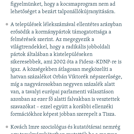
figyelmünket, hogy a kocsmaprogram nem ad
lehetőséget a bezárt talponállókújranyitására.
A települések lélekszámával ellentétes arányban
erősödik a kormánypártok támogatottsága a
felmérések szerint. Az megegyezik a
világtrendekkel, hogy a radikális jobboldali
pártok általában a kistelepüléseken
sikeresebbek, ami 2002 óta a Fidesz–KDNP-re is
igaz. A községekben átlagosan megközelíti a
hatvan százalékot Orbán Viktorék népszerűsége,
míg a nagyvárosokban negyven százalék alatt
van, a tavalyi európai parlamenti választáson
azonban az ezer fő alatti falvakban is vesztettek
szavazókat – ezzel együtt a korábbi ellenzéki
formációkhoz képest jobban szerepelt a Tisza.
Kovách Imre szociológus és kutatótársai nemrég