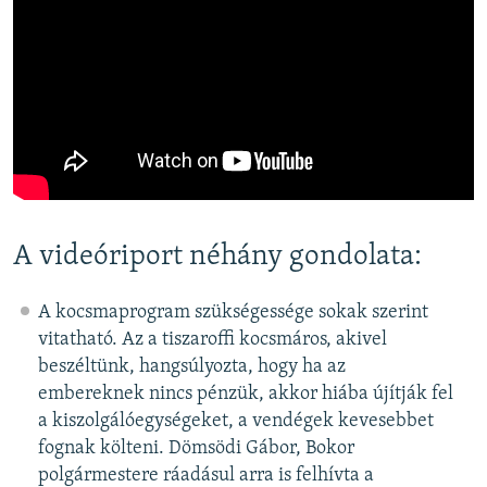
A videóriport néhány gondolata:
A kocsmaprogram szükségessége sokak szerint
vitatható. Az a tiszaroffi kocsmáros, akivel
beszéltünk, hangsúlyozta, hogy ha az
embereknek nincs pénzük, akkor hiába újítják fel
a kiszolgálóegységeket, a vendégek kevesebbet
fognak költeni. Dömsödi Gábor, Bokor
polgármestere ráadásul arra is felhívta a