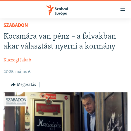
Akadálymentes
mód
Ugrás
SZABADON
a
NAPIRENDEN
Kocsmára van pénz – a falvakban
fő
AKTUÁLIS
oldalra
akar választást nyerni a kormány
FELIRATKOZÁS
PODCASTOK
Ugrás
a
Kuczogi Jakab
VIDEÓK
tartalomjegyzékre
Spotify
2025. május 6.
ELEMZŐ
Ugrás
a
NER15
Megosztás
Feliratkozás
keresésre
SZABADON
TÁRSADALOM
DEMOKRÁCIA
A PÉNZ NYOMÁBAN