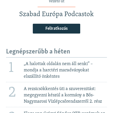
vezető út
Szabad Európa Podcastok
Feliratkozás
Legnépszerűbb a héten
1
„A halottak oldalán nem áll senki” –
mondja a harctéri maradványokat
elszállító önkéntes
2
A rezsicsökkentés üti a szuverenitást:
megegyezni készül a kormány a Bős-
Nagymarosi Vízlépcsőrendszerről 2. rész