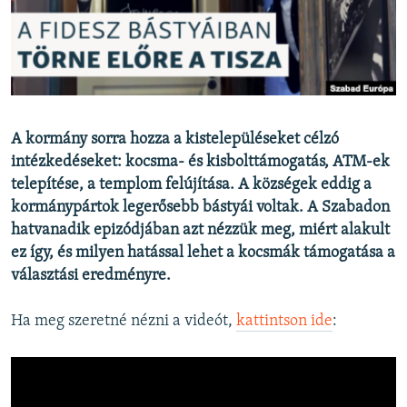
EURÓPAI UNIÓ
VILÁG
KLÍMAVÁLTOZÁS
A MÚLT TANULSÁGAI
A kormány sorra hozza a kistelepüléseket célzó
intézkedéseket: kocsma- és kisbolttámogatás, ATM-ek
KÖVESSEN MINKET!
telepítése, a templom felújítása. A községek eddig a
kormánypártok legerősebb bástyái voltak. A Szabadon
hatvanadik epizódjában azt nézzük meg, miért alakult
Valamennyi RFE/RL weboldal
ez így, és milyen hatással lehet a kocsmák támogatása a
választási eredményre.
Ha meg szeretné nézni a videót,
kattintson ide
: