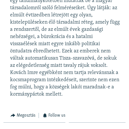
egy tanulmánykötetben mutatták be a magyar
társadalomról szóló felméréseiket. Úgy látják: az
elmúlt évtizedben létrejött egy olyan,
kistelepüléseken élő társadalmi réteg, amely függ
a rendszertől, de az elmúlt évek gazdasági
nehézségei, a bürokrácia és a hatalmi
visszaélések miatt egyre inkább politikai
öntudatra ébredhetett. Ezek az emberek nem
váltak automatikusan Tisza-szavazóvá, de sokuk
az elégedetlenség miatt tavaly rájuk voksolt.
Kovách Imre egyébként nem tartja relevánsnak a
kocsmaprogram intézkedéseit, szerinte nem ezen
fog múlni, hogy a községek lakói maradnak-e a
kormánypártok mellett.
Megosztás
Follow us