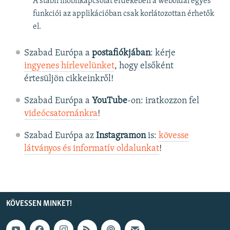
A stabil mobilkapcsolat érdekében a weboldal egyes
funkciói az applikációban csak korlátozottan érhetők
el.
Szabad Európa a
postafiókjában
: kérje
ingyenes hírlevelünket
, hogy elsőként
értesüljön cikkeinkről!
Szabad Európa a
YouTube
-on: iratkozzon fel
videócsatornánkra
!
Szabad Európa az
Instagramon
is:
kövesse
látványos és informatív oldalunkat
! ​
KÖVESSEN MINKET!