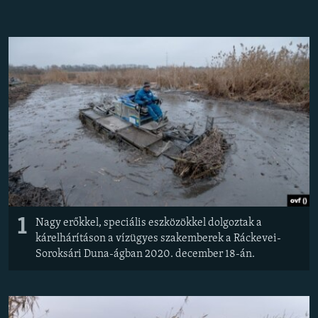
EURÓPAI UNIÓ
VILÁG
KLÍMAVÁLTOZÁS
A MÚLT TANULSÁGAI
KÖVESSEN MINKET!
Valamennyi RFE/RL weboldal
1
Nagy erőkkel, speciális eszközökkel dolgoztak a
kárelhárításon a vízügyes szakemberek a Ráckevei-
Soroksári Duna-ágban 2020. december 18-án.