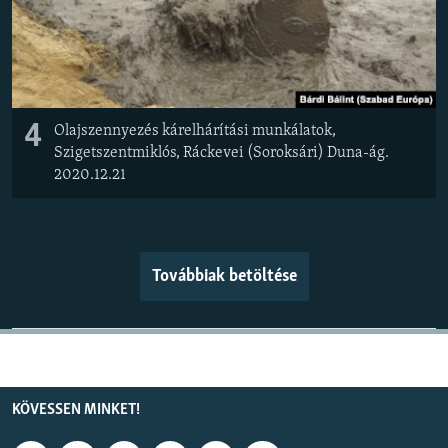
4
Olajszennyezés kárelhárítási munkálatok,
Szigetszentmiklós, Ráckevei (Soroksári) Duna-ág.
2020.12.21
Továbbiak betöltése
KÖVESSEN MINKET!