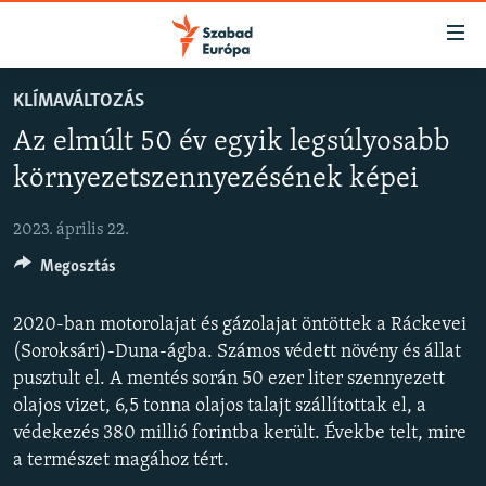
Akadálymentes
mód
Ugrás
KLÍMAVÁLTOZÁS
a
NAPIRENDEN
Az elmúlt 50 év egyik legsúlyosabb
fő
AKTUÁLIS
oldalra
környezetszennyezésének képei
PODCASTOK
Ugrás
a
2023. április 22.
VIDEÓK
tartalomjegyzékre
Megosztás
ELEMZŐ
Ugrás
a
NER15
2020-ban motorolajat és gázolajat öntöttek a Ráckevei
keresésre
SZABADON
(Soroksári)-Duna-ágba. Számos védett növény és állat
pusztult el. A mentés során 50 ezer liter szennyezett
TÁRSADALOM
olajos vizet, 6,5 tonna olajos talajt szállítottak el, a
DEMOKRÁCIA
védekezés 380 millió forintba került. Évekbe telt, mire
a természet magához tért.
A PÉNZ NYOMÁBAN