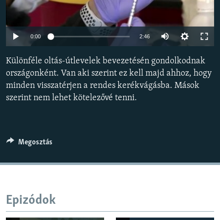
EURÓPAI UNIÓ
VILÁG
Auto
0:00
2:46
KLÍMAVÁLTOZÁS
240p
Különféle oltás-útlevelek bevezetésén gondolkodnak
A MÚLT TANULSÁGAI
360p
országonként. Van aki szerint ez kell majd ahhoz, hogy
minden visszatérjen a rendes kerékvágásba. Mások
480p
KÖVESSEN MINKET!
Auto
240p
360p
480p
szerint nem lehet kötelezővé tenni.
720p
720p
1080p
1080p
Valamennyi RFE/RL weboldal
Megosztás
Epizódok