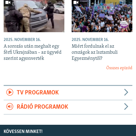
2025. NOVEMBER 16.
2025. NOVEMBER 16.
A sorozás után meghalt egy
Miért fordulnak el az
férfi Ukrajnában – az ügyvéd
országok az Isztambuli
szerint agyonverték
Egyezménytől?
Összes epizód
TV PROGRAMOK
RÁDIÓ PROGRAMOK
KÖVESSEN MINKET!