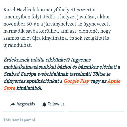
Karel Havlícek kormányfőhelyettes szerint
amennyiben folytatódik a helyzet javulása, akkor
november 30-án a járványhelyzet az úgynevezett
harmadik sávba kerülhet, ami azt jelentené, hogy
számos üzlet újra kinyithatna, és sok szolgáltatás
újraindulhat.
Érdekesnek találta cikkünket? Ingyenes
mobilalkalmazásunkkal bárhol és bármikor elérheti a
Szabad Európa weboldalának tartalmát! Töltse le
díjnyertes applikációnkat a
Google Play
vagy az
Apple
Store
kínálatából.
Megosztás
Follow us
This item is part of