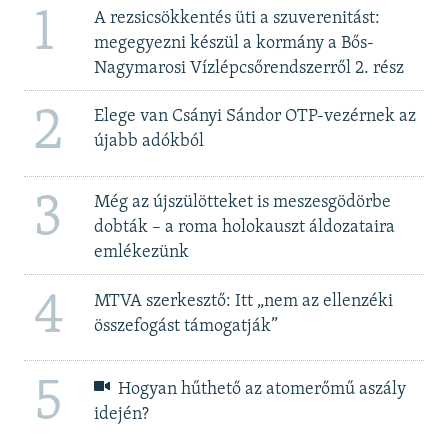
1
A rezsicsökkentés üti a szuverenitást:
megegyezni készül a kormány a Bős-
Nagymarosi Vízlépcsőrendszerről 2. rész
2
Elege van Csányi Sándor OTP-vezérnek az
újabb adókból
3
Még az újszülötteket is meszesgödörbe
dobták – a roma holokauszt áldozataira
emlékezünk
4
MTVA szerkesztő: Itt „nem az ellenzéki
összefogást támogatják”
5
Hogyan hűthető az atomerőmű aszály
idején?