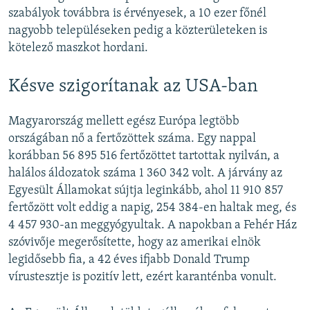
szabályok továbbra is érvényesek, a 10 ezer főnél
nagyobb településeken pedig a közterületeken is
kötelező maszkot hordani.
Késve szigorítanak az USA-ban
Magyarország mellett egész Európa legtöbb
országában nő a fertőzöttek száma. Egy nappal
korábban 56 895 516 fertőzöttet tartottak nyilván, a
halálos áldozatok száma 1 360 342 volt. A járvány az
Egyesült Államokat sújtja leginkább, ahol 11 910 857
fertőzött volt eddig a napig, 254 384-en haltak meg, és
4 457 930-an meggyógyultak. A napokban a Fehér Ház
szóvivője megerősítette, hogy az amerikai elnök
legidősebb fia, a 42 éves ifjabb Donald Trump
vírustesztje is pozitív lett, ezért karanténba vonult.