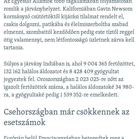
Az Egyesült Államok több tagállamában folyamatosan
romlik a járványhelyzet. Kaliforniában Gavin Newsom
kormányzó csütörtöktől kijárási tilalmat rendelt el,
csakis dolgozni, patikába és élelmiszerboltba szabad
elmenni, szombattól kezdődően pedig este tíztől reggel
ötig valamennyi, nem létfontosságú üzletnek zárva kell
tartania.
Súlyos a járvány Indiában is, ahol 9 004 365 fertőzöttet,
132 162 halálos áldozatot és 8 428 409 gyógyultat
jegyeztek fel. Oroszországban 2 023 025-re nőtt az
igazolt fertőzöttek száma, a halálos áldozatoké 34 980-
ra, a gyógyultaké pedig 1 539 352-re emelkedett.
Csehországban már csökkennek az
esetszámok
Európán belül Franciaországban betegedtek meg a