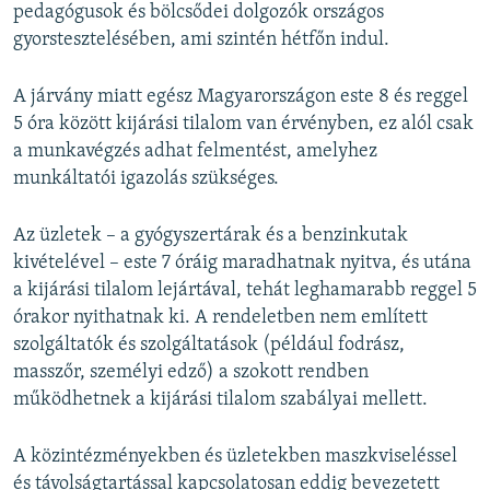
pedagógusok és bölcsődei dolgozók országos
gyorstesztelésében, ami szintén hétfőn indul.
A járvány miatt egész Magyarországon este 8 és reggel
5 óra között kijárási tilalom van érvényben, ez alól csak
a munkavégzés adhat felmentést, amelyhez
munkáltatói igazolás szükséges.
Az üzletek – a gyógyszertárak és a benzinkutak
kivételével – este 7 óráig maradhatnak nyitva, és utána
a kijárási tilalom lejártával, tehát leghamarabb reggel 5
órakor nyithatnak ki. A rendeletben nem említett
szolgáltatók és szolgáltatások (például fodrász,
masszőr, személyi edző) a szokott rendben
működhetnek a kijárási tilalom szabályai mellett.
A közintézményekben és üzletekben maszkviseléssel
és távolságtartással kapcsolatosan eddig bevezetett