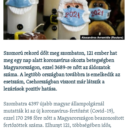
EURÓPAI UNIÓ
VILÁG
KLÍMAVÁLTOZÁS
A MÚLT TANULSÁGAI
KÖVESSEN MINKET!
Szomorú rekord dőlt meg szombaton, 121 ember hat
meg egy nap alatt koronavírus okozta betegségben
Magyarországon, ezzel 3689-re nőtt az áldozatok
száma. A legtöbb országban továbbra is emelkedik az
Valamennyi RFE/RL weboldal
esetszám, Csehországban viszont már látszik a
lezárások pozitív hatása.
Szombatra 4397 újabb magyar állampolgárnál
mutatták ki az új koronavírus-fertőzést (Covid–19),
ezzel 170 298 főre nőtt a Magyarországon beazonosított
fertőzöttek száma. Elhunyt 121, többségében idős,