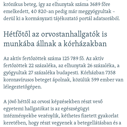
krónikus beteg, így az elhunytak száma 3689 főre
emelkedett, 40 820-an pedig már meggyógyultak –
derül ki a kormányzati tájékoztató portál adatsorából.
Hétfőtől az orvostanhallgatók is
munkába állnak a kórházakban
Az aktív fertőzöttek száma 125 789 fő. Az aktív
fertőzöttek 22 százaléka, az elhunytak 26 százaléka, a
gyógyultak 27 százaléka budapesti. Kórházban 7358
koronavírusos beteget ápolnak, közülük 599 ember van
lélegeztetőgépen.
A jövő héttől az orvosi képzésekben részt vevő
egyetemi hallgatókat is az egészségügyi
intézményekbe vezénylik, kéthetes fizetett gyakorlat
keretében, hogy részt vegyenek a betegellátásban és a