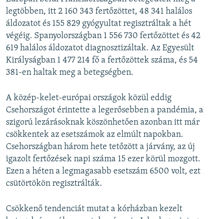
legtöbben, itt 2 160 343 fertőzöttet, 48 341 halálos
áldozatot és 155 829 gyógyultat regisztráltak a hét
végéig. Spanyolországban 1 556 730 fertőzöttet és 42
619 halálos áldozatot diagnosztizáltak. Az Egyesült
Királyságban 1 477 214 fő a fertőzöttek száma, és 54
381-en haltak meg a betegségben.
A közép-kelet-európai országok közül eddig
Csehországot érintette a legerősebben a pandémia, a
szigorú lezárásoknak köszönhetően azonban itt már
csökkentek az esetszámok az elmúlt napokban.
Csehországban három hete tetőzött a járvány, az új
igazolt fertőzések napi száma 15 ezer körül mozgott.
Ezen a héten a legmagasabb esetszám 6500 volt, ezt
csütörtökön regisztrálták.
Csökkenő tendenciát mutat a kórházban kezelt