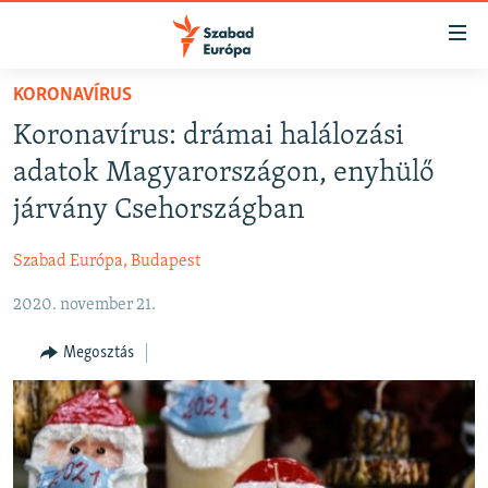
Akadálymentes
mód
Ugrás
KORONAVÍRUS
a
NAPIRENDEN
Koronavírus: drámai halálozási
fő
AKTUÁLIS
oldalra
adatok Magyarországon, enyhülő
FELIRATKOZÁS
PODCASTOK
Ugrás
járvány Csehországban
a
VIDEÓK
tartalomjegyzékre
Szabad Európa, Budapest
Spotify
ELEMZŐ
Ugrás
a
2020. november 21.
NER15
Feliratkozás
keresésre
SZABADON
Megosztás
TÁRSADALOM
DEMOKRÁCIA
A PÉNZ NYOMÁBAN