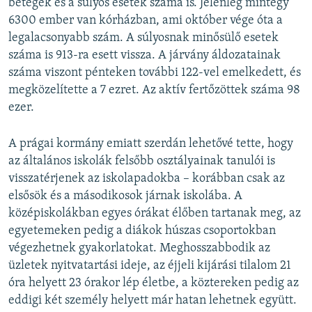
betegek és a súlyos esetek száma is. Jelenleg mintegy
6300 ember van kórházban, ami október vége óta a
legalacsonyabb szám. A súlyosnak minősülő esetek
száma is 913-ra esett vissza. A járvány áldozatainak
száma viszont pénteken további 122-vel emelkedett, és
megközelítette a 7 ezret. Az aktív fertőzöttek száma 98
ezer.
A prágai kormány emiatt szerdán lehetővé tette, hogy
az általános iskolák felsőbb osztályainak tanulói is
visszatérjenek az iskolapadokba – korábban csak az
elsősök és a másodikosok járnak iskolába. A
középiskolákban egyes órákat élőben tartanak meg, az
egyetemeken pedig a diákok húszas csoportokban
végezhetnek gyakorlatokat. Meghosszabbodik az
üzletek nyitvatartási ideje, az éjjeli kijárási tilalom 21
óra helyett 23 órakor lép életbe, a köztereken pedig az
eddigi két személy helyett már hatan lehetnek együtt.