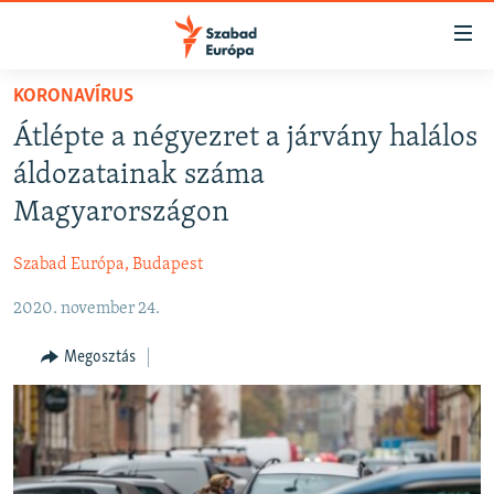
Akadálymentes
mód
Ugrás
KORONAVÍRUS
a
NAPIRENDEN
Átlépte a négyezret a járvány halálos
fő
AKTUÁLIS
oldalra
áldozatainak száma
FELIRATKOZÁS
PODCASTOK
Ugrás
Magyarországon
a
VIDEÓK
tartalomjegyzékre
Szabad Európa, Budapest
Spotify
ELEMZŐ
Ugrás
a
2020. november 24.
NER15
Feliratkozás
keresésre
SZABADON
Megosztás
TÁRSADALOM
DEMOKRÁCIA
A PÉNZ NYOMÁBAN