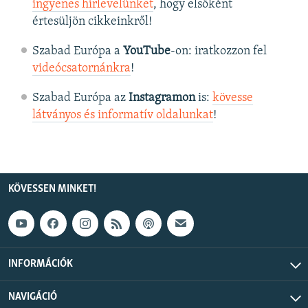
ingyenes hírlevelünket
, hogy elsőként
értesüljön cikkeinkről!
Szabad Európa a
YouTube
-on: iratkozzon fel
videócsatornánkra
!
Szabad Európa az
Instagramon
is:
kövesse
látványos és informatív oldalunkat
! ​
KÖVESSEN MINKET!
INFORMÁCIÓK
NAVIGÁCIÓ