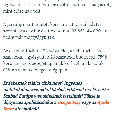
regisztrált halottak és a fertőzöttek száma is magasabb,
mint előző nap volt.
A járvány miatt indított kormányzati portál adatai
szerint az aktív fertőzöttek száma 133 853, 44 020 -an
pedig már meggyógyultak.
Az aktív fertőzöttek 22 százaléka, az elhunytak 25
százaléka, a gyógyultak 26 százaléka budapesti. 7598
koronavírusos beteget ápolnak kórházban, közülük
638-an vannak lélegeztetőgépen.
Érdekesnek találta cikkünket? Ingyenes
mobilalkalmazásunkkal bárhol és bármikor elérheti a
Szabad Európa weboldalának tartalmát! Töltse le
díjnyertes applikációnkat a
Google Play
vagy az
Apple
Store
kínálatából!