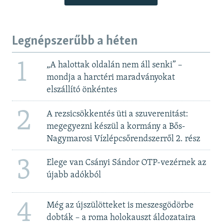
Legnépszerűbb a héten
1
„A halottak oldalán nem áll senki” –
mondja a harctéri maradványokat
elszállító önkéntes
2
A rezsicsökkentés üti a szuverenitást:
megegyezni készül a kormány a Bős-
Nagymarosi Vízlépcsőrendszerről 2. rész
3
Elege van Csányi Sándor OTP-vezérnek az
újabb adókból
4
Még az újszülötteket is meszesgödörbe
dobták – a roma holokauszt áldozataira