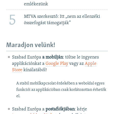
emlékezünk
5
MTVA szerkesztő: Itt „nem az ellenzéki
összefogást támogatják”
Maradjon velünk!
Szabad Európa
a mobilján
: töltse le ingyenes
applikációnkat a
Google Play
vagy az
Apple
Store
kínálatából!
A stabil mobilkapcsolat érdekében a weboldal egyes
funkciói az applikációban csak korlátozottan érhetők
el.
Szabad Európa a
postafiókjában
: kérje