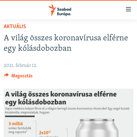
Akadálymentes
mód
Ugrás
AKTUÁLIS
a
NAPIRENDEN
A világ összes koronavírusa elférne
fő
AKTUÁLIS
oldalra
egy kólásdobozban
FELIRATKOZÁS
PODCASTOK
Ugrás
a
VIDEÓK
2021. február 12.
tartalomjegyzékre
Spotify
Megosztás
ELEMZŐ
Ugrás
a
NER15
Feliratkozás
keresésre
SZABADON
TÁRSADALOM
DEMOKRÁCIA
A PÉNZ NYOMÁBAN