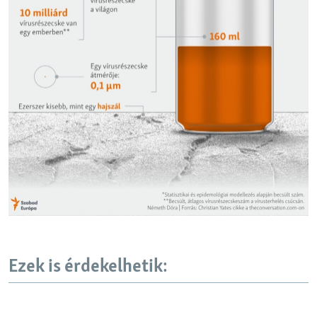
EURÓPAI UNIÓ
VILÁG
KLÍMAVÁLTOZÁS
A MÚLT TANULSÁGAI
KÖVESSEN MINKET!
Valamennyi RFE/RL weboldal
Ezek is érdekelhetik: