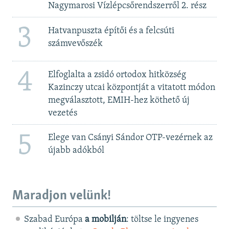
Nagymarosi Vízlépcsőrendszerről 2. rész
3
Hatvanpuszta építői és a felcsúti
számvevőszék
4
Elfoglalta a zsidó ortodox hitközség
Kazinczy utcai központját a vitatott módon
megválasztott, EMIH-hez köthető új
vezetés
5
Elege van Csányi Sándor OTP-vezérnek az
újabb adókból
Maradjon velünk!
Szabad Európa
a mobilján
: töltse le ingyenes