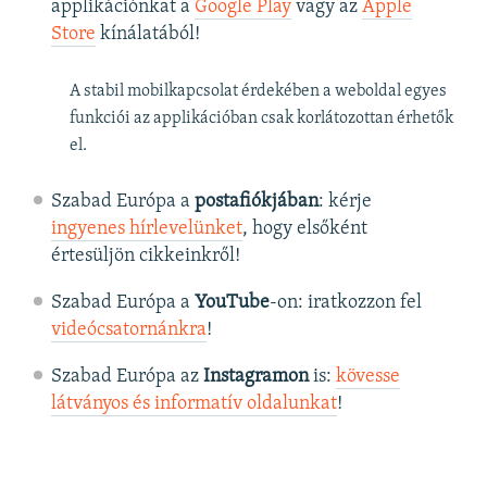
applikációnkat a
Google Play
vagy az
Apple
Store
kínálatából!
A stabil mobilkapcsolat érdekében a weboldal egyes
funkciói az applikációban csak korlátozottan érhetők
el.
Szabad Európa a
postafiókjában
: kérje
ingyenes hírlevelünket
, hogy elsőként
értesüljön cikkeinkről!
Szabad Európa a
YouTube
-on: iratkozzon fel
videócsatornánkra
!
Szabad Európa az
Instagramon
is:
kövesse
látványos és informatív oldalunkat
! ​