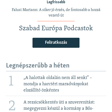
Legfrissebb
Falusi Mariann: A siker jó érzés, de fontosabb a hozzá
vezető út
Szabad Európa Podcastok
Feliratkozás
Legnépszerűbb a héten
1
„A halottak oldalán nem áll senki” –
mondja a harctéri maradványokat
elszállító önkéntes
2
A rezsicsökkentés üti a szuverenitást:
megegyezni készül a kormány a Bős-