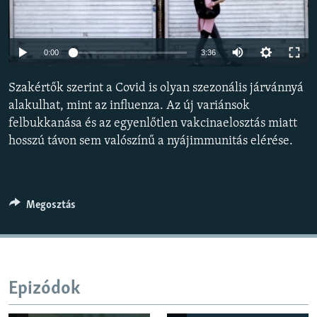
EURÓPAI UNIÓ
VILÁG
Auto
0:00
3:36
KLÍMAVÁLTOZÁS
240p
Szakértők szerint a Covid is olyan szezonális járvánnyá
A MÚLT TANULSÁGAI
360p
alakulhat, mint az influenza. Az új variánsok
felbukkanása és az egyenlőtlen vakcinaelosztás miatt
480p
KÖVESSEN MINKET!
Auto
240p
360p
480p
hosszú távon sem valószínű a nyájimmunitás elérése.
720p
720p
1080p
1080p
Valamennyi RFE/RL weboldal
Megosztás
Epizódok