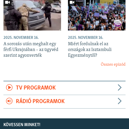
2025. NOVEMBER 16.
2025. NOVEMBER 16.
A sorozás után meghalt egy
Miért fordulnak el az
férfi Ukrajnában – az ügyvéd
országok az Isztambuli
szerint agyonverték
Egyezménytől?
Összes epizód
TV PROGRAMOK
RÁDIÓ PROGRAMOK
KÖVESSEN MINKET!