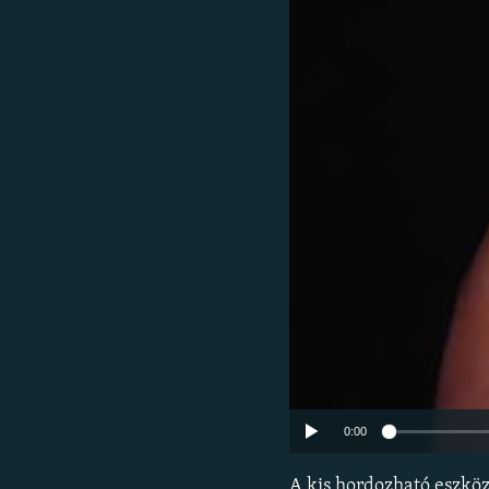
EURÓPAI UNIÓ
VILÁG
KLÍMAVÁLTOZÁS
A MÚLT TANULSÁGAI
0:00
A kis hordozható eszköz