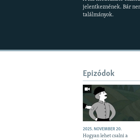
jelentkeznének. Bár nem
találmányok.
Epizódok
2025. NOVEMBER 20.
Hogyan lehet csalni a