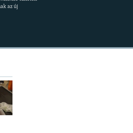
BEÁGYAZÁS
360p
ak az új
480p
720p
1080p
480p