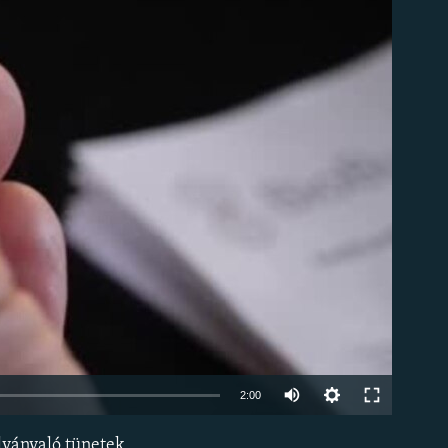
om
Auto
2:00
240p
ilvánvaló tünetek