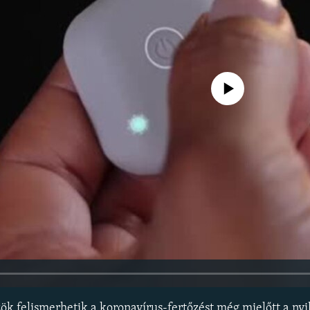
Jelenleg nincs elérhető tartal
ök felismerhetik a koronavírus-fertőzést még mielőtt a ny