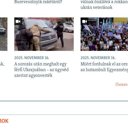
Burevesztnyik rakétáról?
válnak önállóvá a rokkan
ukrán veteránok
2025. NOVEMBER 16.
2025. NOVEMBER 16.
ak,
A sorozás után meghalt egy
Miért fordulnak el az or
férfi Ukrajnában – az ügyvéd
az Isztambuli Egyezmény
szerint agyonverték
Összes
MOK