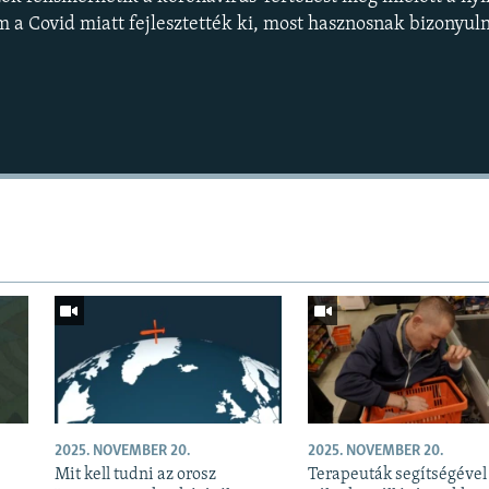
 a Covid miatt fejlesztették ki, most hasznosnak bizonyuln
Auto
240p
360p
720p
1080p
2025. NOVEMBER 20.
2025. NOVEMBER 20.
Mit kell tudni az orosz
Terapeuták segítségével