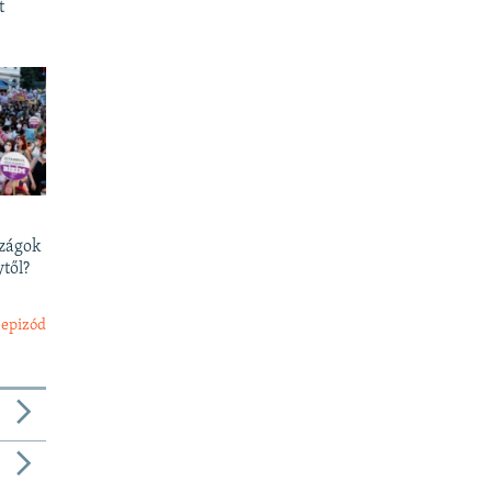
t
szágok
től?
 epizód