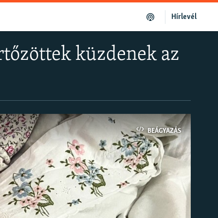
Hírlevél
ertőzöttek küzdenek az
BEÁGYAZÁS