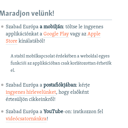
Maradjon velünk!
Szabad Európa
a mobilján
: töltse le ingyenes
applikációnkat a
Google Play
vagy az
Apple
Store
kínálatából!
A stabil mobilkapcsolat érdekében a weboldal egyes
funkciói az applikációban csak korlátozottan érhetők
el.
Szabad Európa a
postafiókjában
: kérje
ingyenes hírlevelünket
, hogy elsőként
értesüljön cikkeinkről!
Szabad Európa a
YouTube
-on: iratkozzon fel
videócsatornánkra
!