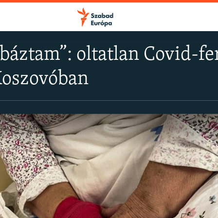
báztam”: oltatlan Covid-f
Koszovóban
FELIRATKOZÁS
Apple Podcasts
Spotify
Feliratkozás