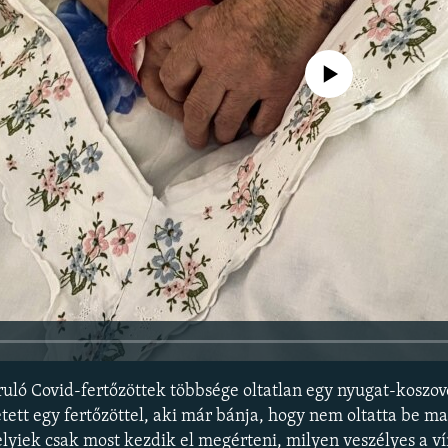
Jelenleg nincs elérhető tartal
ruló Covid-fertőzöttek többsége oltatlan egy nyugat-koszov
ett egy fertőzöttel, aki már bánja, hogy nem oltatta be ma
helyiek csak most kezdik el megérteni, milyen veszélyes a ví