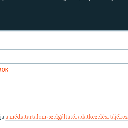
MOK
lja
a médiatartalom-szolgáltatói adatkezelési tájéko