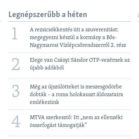
Legnépszerűbb a héten
1
A rezsicsökkentés üti a szuverenitást:
megegyezni készül a kormány a Bős-
Nagymarosi Vízlépcsőrendszerről 2. rész
2
Elege van Csányi Sándor OTP-vezérnek az
újabb adókból
3
Még az újszülötteket is meszesgödörbe
dobták – a roma holokauszt áldozataira
emlékezünk
4
MTVA szerkesztő: Itt „nem az ellenzéki
összefogást támogatják”