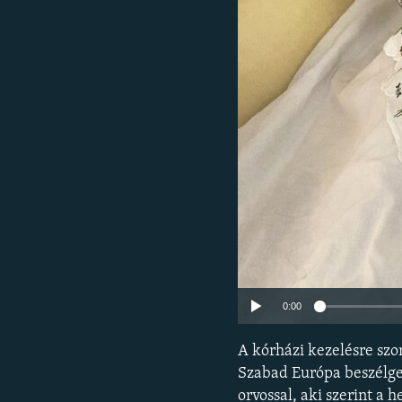
EURÓPAI UNIÓ
VILÁG
KLÍMAVÁLTOZÁS
A MÚLT TANULSÁGAI
0:00
A kórházi kezelésre szo
Szabad Európa beszélget
orvossal, aki szerint a 