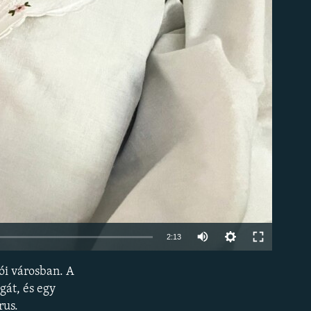
om
2:13
ói városban. A
BEÁGYAZÁS
gát, és egy
rus.