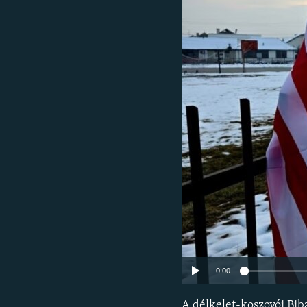
EURÓPAI UNIÓ
VILÁG
KLÍMAVÁLTOZÁS
A MÚLT TANULSÁGAI
0:00
A délkelet-koszovói Bib