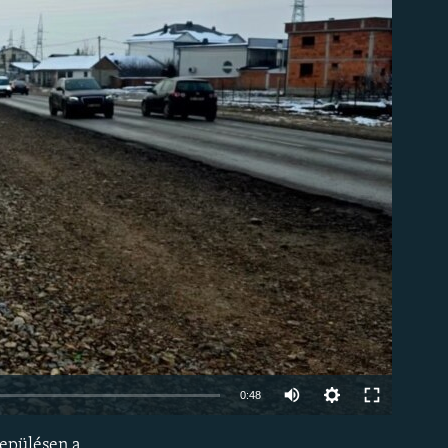
om
Auto
0:48
240p
lepülésen a