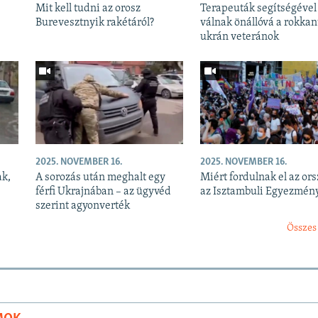
Mit kell tudni az orosz
Terapeuták segítségével
Burevesztnyik rakétáról?
válnak önállóvá a rokkan
ukrán veteránok
2025. NOVEMBER 16.
2025. NOVEMBER 16.
ak,
A sorozás után meghalt egy
Miért fordulnak el az or
férfi Ukrajnában – az ügyvéd
az Isztambuli Egyezmény
szerint agyonverték
Összes