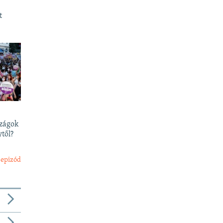
t
szágok
től?
 epizód