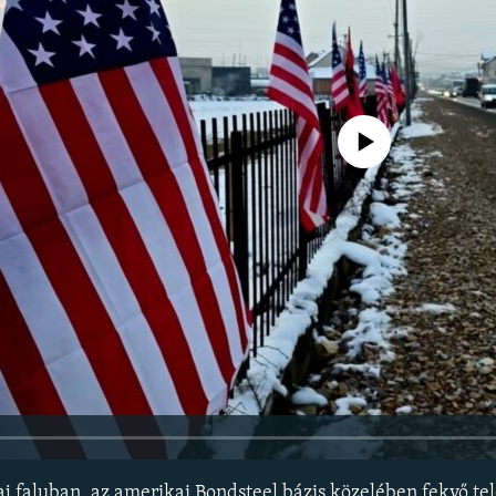
Jelenleg nincs elérhető tartal
aj faluban, az amerikai Bondsteel bázis közelében fekvő te