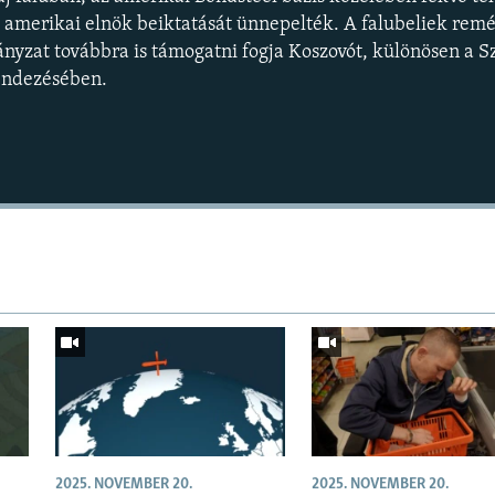
amerikai elnök beiktatását ünnepelték. A falubeliek remé
yzat továbbra is támogatni fogja Koszovót, különösen a S
endezésében.
Auto
240p
360p
720p
1080p
2025. NOVEMBER 20.
2025. NOVEMBER 20.