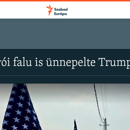
ói falu is ünnepelte Trump