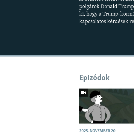
polgárok Donald Trump 
ki, hogy a Trump-kormán
kapcsolatos kérdések r
Epizódok
2025. NOVEMBER 20.