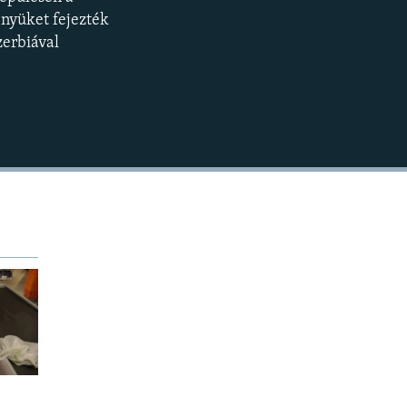
BEÁGYAZÁS
360p
nyüket fejezték
zerbiával
480p
720p
1080p
480p