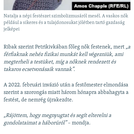
Natalja a népi festészet szimbolizmusáról mesél. A vaskos nők
például a sikeres és a tulajdonosukat jólétben tartó gazdaság
jelképei
Ribak szerint Petrikivkában főleg nők festenek, mert
„a
férfiaknak nehéz fizikai munkát kell végezniük, ami
megterheli a testüket, míg a nőknek rendezett és
takaros ecsetvonásaik vannak”.
A 2022. februári invázió után a festőmester elmondása
szerint a szorongás miatt három hónapra abbahagyta a
festést, de nemrég újrakezdte.
„Rájöttem, hogy megnyugtat és segít elterelni a
gondolataimat a háborúról”
– mondja.