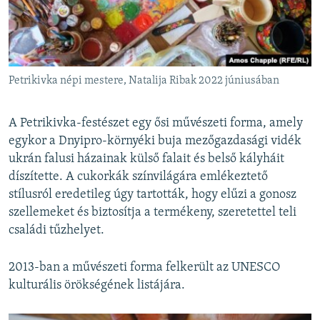
Petrikivka népi mestere, Natalija Ribak 2022 júniusában
A Petrikivka-festészet egy ősi művészeti forma, amely
egykor a Dnyipro-környéki buja mezőgazdasági vidék
ukrán falusi házainak külső falait és belső kályháit
díszítette. A cukorkák színvilágára emlékeztető
stílusról eredetileg úgy tartották, hogy elűzi a gonosz
szellemeket és biztosítja a termékeny, szeretettel teli
családi tűzhelyet.
2013-ban a művészeti forma felkerült az UNESCO
kulturális örökségének listájára.