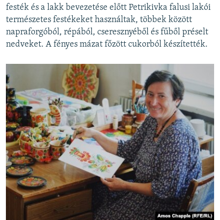
festék és a lakk bevezetése előtt Petrikivka falusi lakói
természetes festékeket használtak, többek között
napraforgóból, répából, cseresznyéből és fűből préselt
nedveket. A fényes mázat főzött cukorból készítették.