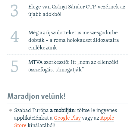
3
Elege van Csányi Sándor OTP-vezérnek az
újabb adókból
4
Még az újszülötteket is meszesgödörbe
dobták – a roma holokauszt áldozataira
emlékezünk
5
MTVA szerkesztő: Itt „nem az ellenzéki
összefogást támogatják”
Maradjon velünk!
Szabad Európa
a mobilján
: töltse le ingyenes
applikációnkat a
Google Play
vagy az
Apple
Store
kínálatából!