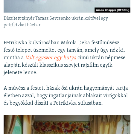
Díszített tányér Tarasz Sevcsenko ukrán költővel egy
petrikivkai házban
Petrikivka külvárosában Mikola Deka festőművész
festő telepet üzemeltet egy tanyán, amely úgy néz ki,
mintha a
Volt egyszer egy kutya
című ukrán népmese
alapján készült klasszikus szovjet rajzfilm egyik
jelenete lenne.
A művész a festett házak ősi ukrán hagyományát tartja
életben azzal, hogy ingatlanjainak ablakait virágokkal
és bogyókkal díszíti a Petrikivka stílusában.