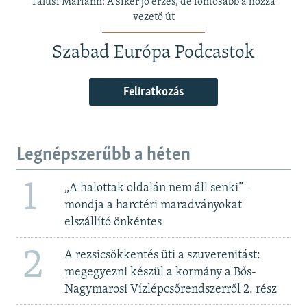
Falusi Mariann: A siker jó érzés, de fontosabb a hozzá
vezető út
Szabad Európa Podcastok
Feliratkozás
Legnépszerűbb a héten
1
„A halottak oldalán nem áll senki” –
mondja a harctéri maradványokat
elszállító önkéntes
2
A rezsicsökkentés üti a szuverenitást:
megegyezni készül a kormány a Bős-
Nagymarosi Vízlépcsőrendszerről 2. rész