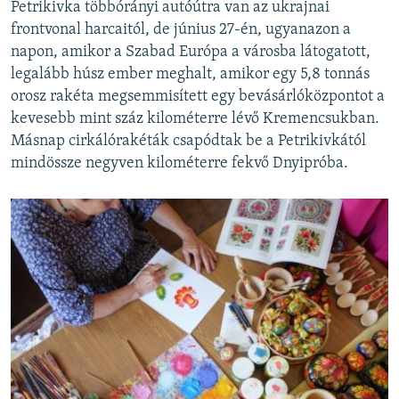
Petrikivka többórányi autóútra van az ukrajnai
frontvonal harcaitól, de június 27-én, ugyanazon a
napon, amikor a Szabad Európa a városba látogatott,
legalább húsz ember meghalt, amikor egy 5,8 tonnás
orosz rakéta megsemmisített egy bevásárlóközpontot a
kevesebb mint száz kilométerre lévő Kremencsukban.
Másnap cirkálórakéták csapódtak be a Petrikivkától
mindössze negyven kilométerre fekvő Dnyipróba.