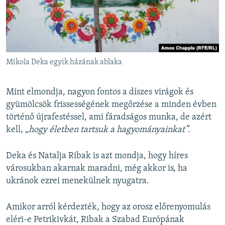
Mikola Deka egyik házának ablaka
Mint elmondja, nagyon fontos a díszes virágok és
gyümölcsök frissességének megőrzése a minden évben
történő újrafestéssel, ami fáradságos munka, de azért
kell,
„hogy életben tartsuk a hagyományainkat”.
Deka és Natalja Ribak is azt mondja, hogy híres
városukban akarnak maradni, még akkor is, ha
ukránok ezrei menekülnek nyugatra.
Amikor arról kérdezték, hogy az orosz előrenyomulás
eléri-e Petrikivkát, Ribak a Szabad Európának