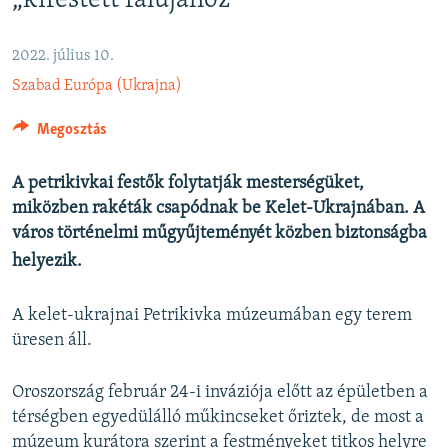
„kifestett falujához”
EURÓPAI UNIÓ
VILÁG
2022. július 10.
Szabad Európa (Ukrajna)
KLÍMAVÁLTOZÁS
A MÚLT TANULSÁGAI
Megosztás
KÖVESSEN MINKET!
A petrikivkai festők folytatják mesterségüket,
miközben rakéták csapódnak be Kelet-Ukrajnában. A
város történelmi műgyűjteményét közben biztonságba
helyezik.
Valamennyi RFE/RL weboldal
A kelet-ukrajnai Petrikivka múzeumában egy terem
üresen áll.
Oroszország február 24-i inváziója előtt az épületben a
térségben egyedülálló műkincseket őriztek, de most a
múzeum kurátora szerint a festményeket titkos helyre