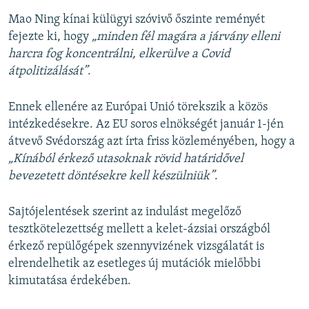
Mao Ning kínai külügyi szóvivő őszinte reményét
fejezte ki, hogy
„minden fél magára a járvány elleni
harcra fog koncentrálni, elkerülve a Covid
átpolitizálását”
.
Ennek ellenére az Európai Unió törekszik a közös
intézkedésekre. Az EU soros elnökségét január 1-jén
átvevő Svédország azt írta friss közleményében, hogy a
„Kínából érkező utasoknak rövid határidővel
bevezetett döntésekre kell készülniük”
.
Sajtójelentések szerint az indulást megelőző
tesztkötelezettség mellett a kelet-ázsiai országból
érkező repülőgépek szennyvizének vizsgálatát is
elrendelhetik az esetleges új mutációk mielőbbi
kimutatása érdekében.