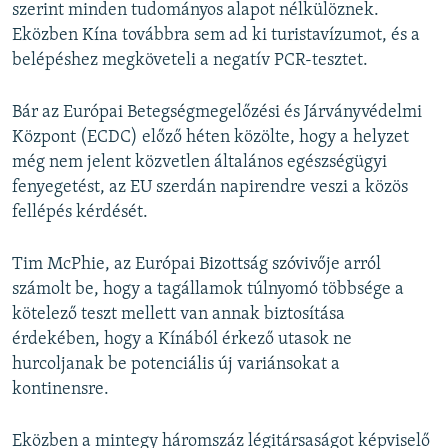
szerint minden tudományos alapot nélkülöznek.
Eközben Kína továbbra sem ad ki turistavízumot, és a
belépéshez megköveteli a negatív PCR-tesztet.
Bár az Európai Betegségmegelőzési és Járványvédelmi
Központ (ECDC) előző héten közölte, hogy a helyzet
még nem jelent közvetlen általános egészségügyi
fenyegetést, az EU szerdán napirendre veszi a közös
fellépés kérdését.
Tim McPhie, az Európai Bizottság szóvivője arról
számolt be, hogy a tagállamok túlnyomó többsége a
kötelező teszt mellett van annak biztosítása
érdekében, hogy a Kínából érkező utasok ne
hurcoljanak be potenciális új variánsokat a
kontinensre.
Eközben a mintegy háromszáz légitársaságot képviselő