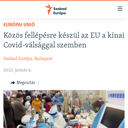
Akadálymentes
mód
Ugrás
EURÓPAI UNIÓ
a
NAPIRENDEN
Közös fellépésre készül az EU a kínai
fő
AKTUÁLIS
oldalra
Covid-válsággal szemben
FELIRATKOZÁS
PODCASTOK
Ugrás
a
Szabad Európa, Budapest
VIDEÓK
tartalomjegyzékre
Spotify
2023. január 4.
ELEMZŐ
Ugrás
a
NER15
Megosztás
Feliratkozás
keresésre
SZABADON
TÁRSADALOM
DEMOKRÁCIA
A PÉNZ NYOMÁBAN