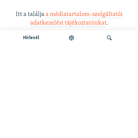
Itt a találja
a médiatartalom-szolgáltatói
adatkezelési tájékoztatónkat
.
Hírlevél
Legfrissebb podcastunk:
Keresés
Legfrissebb