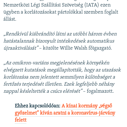
Nemzetközi Légi Szállítási Szövetség (IATA) ezen
ügyben a korlátozásokat pártolókkal szemben foglalt
állást.
„Rendkívül kiábrándító látni az utóbbi három évben
hatástalannak bizonyult intézkedések automatikus
újraaktiválását”
– közölte Willie Walsh főigazgató.
„Az omikron-variáns megjelenésének környékén
elvégzett kutatások megállapították, hogy az utazások
korlátozása nem jelentett semmilyen különbséget a
fertőzés terjedését illetően. Ezek legfeljebb néhány
nappal késleltették a csúcs elérését”
– fogalmazott.
Ehhez kapcsolódóan:
A kínai kormány „végső
győzelmet” kíván aratni a koronavírus-járvány
felett