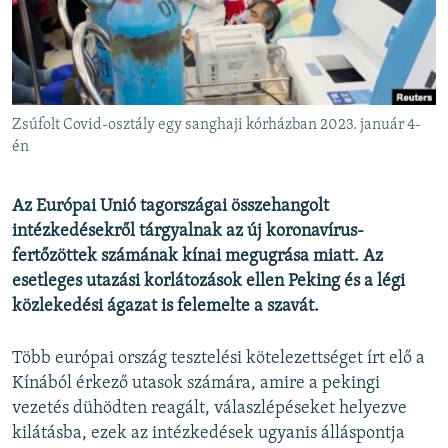
EURÓPAI UNIÓ
VILÁG
KLÍMAVÁLTOZÁS
A MÚLT TANULSÁGAI
Zsúfolt Covid-osztály egy sanghaji kórházban 2023. január 4-
én
KÖVESSEN MINKET!
Az Európai Unió tagországai összehangolt
intézkedésekről tárgyalnak az új koronavírus-
fertőzöttek számának kínai megugrása miatt. Az
Valamennyi RFE/RL weboldal
esetleges utazási korlátozások ellen Peking és a légi
közlekedési ágazat is felemelte a szavát.
Több európai ország tesztelési kötelezettséget írt elő a
Kínából érkező utasok számára, amire a pekingi
vezetés dühödten reagált, válaszlépéseket helyezve
kilátásba, ezek az intézkedések ugyanis álláspontja