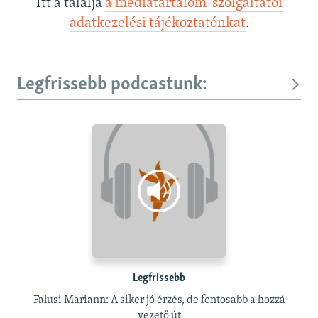
Itt a találja
a médiatartalom-szolgáltatói
adatkezelési tájékoztatónkat
.
Legfrissebb podcastunk:
Legfrissebb
Falusi Mariann: A siker jó érzés, de fontosabb a hozzá
vezető út