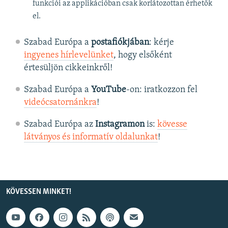
funkciói az applikációban csak korlátozottan érhetők
el.
Szabad Európa a
postafiókjában
: kérje
ingyenes hírlevelünket
, hogy elsőként
értesüljön cikkeinkről!
Szabad Európa a
YouTube
-on: iratkozzon fel
videócsatornánkra
!
Szabad Európa az
Instagramon
is:
kövesse
látványos és informatív oldalunkat
! ​
KÖVESSEN MINKET!