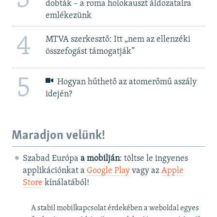
dobták – a roma holokauszt áldozataira
emlékezünk
4
MTVA szerkesztő: Itt „nem az ellenzéki
összefogást támogatják”
5
Hogyan hűthető az atomerőmű aszály
idején?
Maradjon velünk!
Szabad Európa
a mobilján
: töltse le ingyenes
applikációnkat a
Google Play
vagy az
Apple
Store
kínálatából!
A stabil mobilkapcsolat érdekében a weboldal egyes