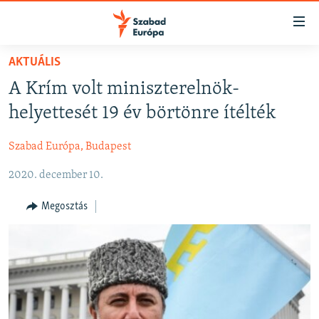
Akadálymentes
mód
Ugrás
AKTUÁLIS
a
NAPIRENDEN
A Krím volt miniszterelnök-
fő
AKTUÁLIS
oldalra
helyettesét 19 év börtönre ítélték
FELIRATKOZÁS
PODCASTOK
Ugrás
a
Szabad Európa, Budapest
VIDEÓK
tartalomjegyzékre
Spotify
2020. december 10.
ELEMZŐ
Ugrás
a
NER15
Megosztás
Feliratkozás
keresésre
SZABADON
TÁRSADALOM
DEMOKRÁCIA
A PÉNZ NYOMÁBAN