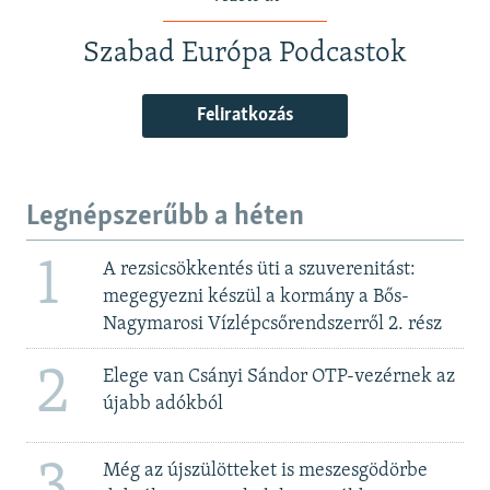
Szabad Európa Podcastok
Feliratkozás
Legnépszerűbb a héten
1
A rezsicsökkentés üti a szuverenitást:
megegyezni készül a kormány a Bős-
Nagymarosi Vízlépcsőrendszerről 2. rész
2
Elege van Csányi Sándor OTP-vezérnek az
újabb adókból
3
Még az újszülötteket is meszesgödörbe