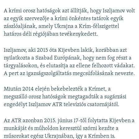
A krími orosz hatóságok azt állítják, hogy Iszljamov volt
az egyik szervezője a krími önkéntes tatárok egyik
zászlóaljának, amely Ukrajna a Krím-félszigettel
határos déli régiójában tevékenykedett.
Iszljamov, aki 2015 óta Kijevben lakik, korábban azt
nyilatkozta a Szabad Európának, hogy nem fog részt a
tárgyalásokon, és elutasítja az ellene felhozott vádakat.
A pert az igazságszolgáltatás megcsúfolásának nevezte.
Miután 2014 elején bekebelezték a Krímet, a
megszálló orosz hatóságok megtagadták a sugárzási
engedélyt Iszljamov ATR televíziós csatornájától.
Az ATR azonban 2015. június 17-től folytatta Kijevben a
munkáját és műholdon keresztül szórni kezdte a
műsorokat egész Ukrajnában, így a Krímben is.