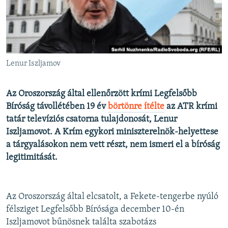
EURÓPAI UNIÓ
VILÁG
KLÍMAVÁLTOZÁS
A MÚLT TANULSÁGAI
Lenur Iszljamov
KÖVESSEN MINKET!
Az Oroszország által ellenőrzött krími Legfelsőbb
Bíróság távollétében 19 év
börtönre ítélte
az ATR krími
tatár televíziós csatorna tulajdonosát, Lenur
Iszljamovot. A Krím egykori miniszterelnök-helyettese
Valamennyi RFE/RL weboldal
a tárgyalásokon nem vett részt, nem ismeri el a bíróság
legitimitását.
Az Oroszország által elcsatolt, a Fekete-tengerbe nyúló
félsziget Legfelsőbb Bírósága december 10-én
Iszljamovot bűnösnek találta szabotázs