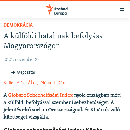
Akadálymentes
mód
Ugrás
DEMOKRÁCIA
a
NAPIRENDEN
A külföldi hatalmak befolyása
fő
AKTUÁLIS
oldalra
Magyarországon
FELIRATKOZÁS
PODCASTOK
Ugrás
a
2021. november 23.
VIDEÓK
tartalomjegyzékre
Spotify
ELEMZŐ
Megosztás
Ugrás
a
NER15
Keller-Alánt Ákos,
Németh Dóra
Feliratkozás
keresésre
SZABADON
A
Globsec Sebezhetőségi Index
nyolc országban méri
a külföldi befolyással szembeni sebezhetőséget. A
TÁRSADALOM
jelentés első sorban Oroszországnak és Kínának való
DEMOKRÁCIA
kitettséget vizsgálta.
A PÉNZ NYOMÁBAN