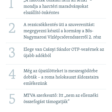
1
„A halottak oldalán nem áll senki” –
mondja a harctéri maradványokat
elszállító önkéntes
2
A rezsicsökkentés üti a szuverenitást:
megegyezni készül a kormány a Bős-
Nagymarosi Vízlépcsőrendszerről 2. rész
3
Elege van Csányi Sándor OTP-vezérnek az
újabb adókból
4
Még az újszülötteket is meszesgödörbe
dobták – a roma holokauszt áldozataira
emlékezünk
5
MTVA szerkesztő: Itt „nem az ellenzéki
összefogást támogatják”