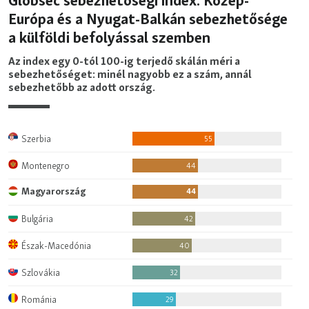
EURÓPAI UNIÓ
VILÁG
KLÍMAVÁLTOZÁS
A MÚLT TANULSÁGAI
KÖVESSEN MINKET!
Valamennyi RFE/RL weboldal