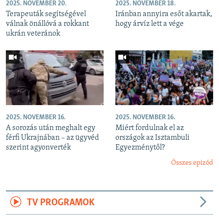
2025. NOVEMBER 20.
2025. NOVEMBER 18.
Terapeuták segítségével
Iránban annyira esőt akartak,
válnak önállóvá a rokkant
hogy árvíz lett a vége
ukrán veteránok
2025. NOVEMBER 16.
2025. NOVEMBER 16.
A sorozás után meghalt egy
Miért fordulnak el az
férfi Ukrajnában – az ügyvéd
országok az Isztambuli
szerint agyonverték
Egyezménytől?
Összes epizód
TV PROGRAMOK