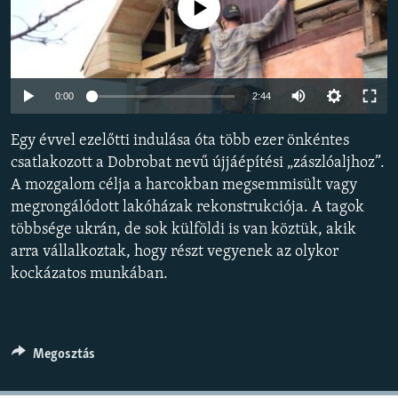
Jelenleg nincs elérhető tartalom
EURÓPAI UNIÓ
VILÁG
KLÍMAVÁLTOZÁS
Auto
0:00
2:44
A MÚLT TANULSÁGAI
240p
Egy évvel ezelőtti indulása óta több ezer önkéntes
360p
KÖVESSEN MINKET!
csatlakozott a Dobrobat nevű újjáépítési „zászlóaljhoz”.
A mozgalom célja a harcokban megsemmisült vagy
480p
Auto
240p
360p
480p
megrongálódott lakóházak rekonstrukciója. A tagok
720p
többsége ukrán, de sok külföldi is van köztük, akik
720p
1080p
Valamennyi RFE/RL weboldal
1080p
arra vállalkoztak, hogy részt vegyenek az olykor
kockázatos munkában.
Megosztás