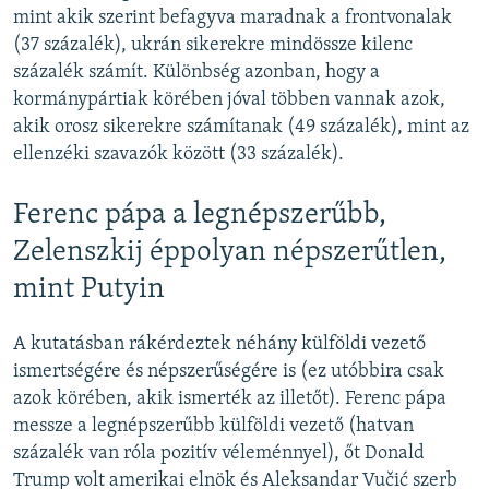
mint akik szerint befagyva maradnak a frontvonalak
(37 százalék), ukrán sikerekre mindössze kilenc
százalék számít. Különbség azonban, hogy a
kormánypártiak körében jóval többen vannak azok,
akik orosz sikerekre számítanak (49 százalék), mint az
ellenzéki szavazók között (33 százalék).
Ferenc pápa a legnépszerűbb,
Zelenszkij éppolyan népszerűtlen,
mint Putyin
A kutatásban rákérdeztek néhány külföldi vezető
ismertségére és népszerűségére is (ez utóbbira csak
azok körében, akik ismerték az illetőt). Ferenc pápa
messze a legnépszerűbb külföldi vezető (hatvan
százalék van róla pozitív véleménnyel), őt Donald
Trump volt amerikai elnök és Aleksandar Vučić szerb