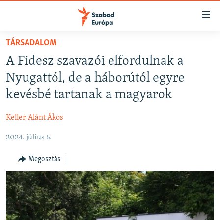
Akadálymentes
mód
Ugrás
TÁRSADALOM
a
NAPIRENDEN
A Fidesz szavazói elfordulnak a
fő
AKTUÁLIS
oldalra
Nyugattól, de a háborútól egyre
FELIRATKOZÁS
PODCASTOK
Ugrás
kevésbé tartanak a magyarok
a
VIDEÓK
tartalomjegyzékre
Keller-Alánt Ákos
Spotify
ELEMZŐ
Ugrás
a
2024. július 5.
NER15
Feliratkozás
keresésre
SZABADON
Megosztás
TÁRSADALOM
DEMOKRÁCIA
A PÉNZ NYOMÁBAN