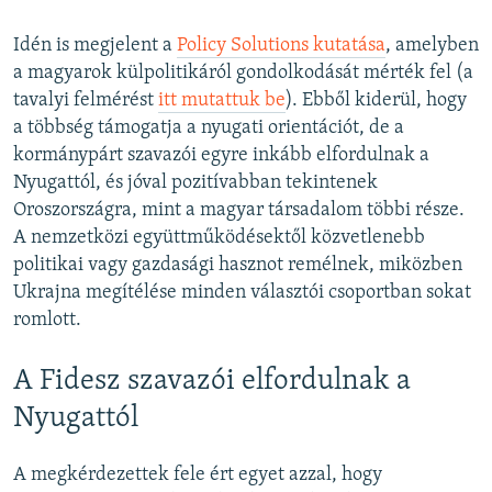
Idén is megjelent a
Policy Solutions kutatása
, amelyben
a magyarok külpolitikáról gondolkodását mérték fel (a
tavalyi felmérést
itt mutattuk be
). Ebből kiderül, hogy
a többség támogatja a nyugati orientációt, de a
kormánypárt szavazói egyre inkább elfordulnak a
Nyugattól, és jóval pozitívabban tekintenek
Oroszországra, mint a magyar társadalom többi része.
A nemzetközi együttműködésektől közvetlenebb
politikai vagy gazdasági hasznot remélnek, miközben
Ukrajna megítélése minden választói csoportban sokat
romlott.
A Fidesz szavazói elfordulnak a
Nyugattól
A megkérdezettek fele ért egyet azzal, hogy