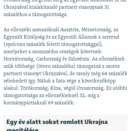
Oroszország megelőzi még az Egyesült Államokat is. Az
Ukrajnával kialakítandó partneri viszonynak 31
százalékos a támogatottsága.
Az ellenzéki szavazóknál Ausztria, Németország, az
Egyesült Királyság és az Egyesült Államok a sorrend
(nyolcvan százalék feletti támogatottsággal),
amelyeket a szomszédos országok követnek:
Horvátország, Csehország és Szlovénia. Az ellenzékiek
szűk többsége (ötven százaléka) támogatná a szoros
partneri viszonyt Ukrajnával, de tavaly még 64 százalék
vélekedett így. Náluk a lista vége a következőképp
alakul: Törökország, Kína, végül Oroszország. Ez utóbbi
támogatottsága az ellenzékieknél 32, míg a
kormánypártiaknál 69 százalék.