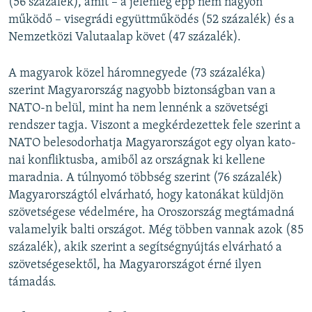
(56 százalék), amit – a jelenleg épp nem nagyon
működő – visegrádi együttműködés (52 százalék) és a
Nemzetközi Valutaalap követ (47 százalék).
A magyarok közel háromnegyede (73 százaléka)
szerint Magyarország nagyobb biztonságban van a
NATO-n belül, mint ha nem lennénk a szövetségi
rendszer tagja. Viszont a megkérdezettek fele szerint a
NATO belesodorhatja Magyarországot egy olyan kato­
nai konfliktusba, amiből az országnak ki kellene
maradnia. A túlnyomó többség szerint (76 százalék)
Magyarországtól elvárható, hogy katonákat küldjön
szövetségese védelmére, ha Oroszország megtámadná
valamelyik balti országot. Még többen vannak azok (85
százalék), akik szerint a segítségnyújtás elvárható a
szövetségesektől, ha Magyarországot érné ilyen
támadás.