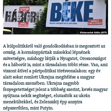
EURÓPAI UNIÓ
VILÁG
KLÍMAVÁLTOZÁS
A MÚLT TANULSÁGAI
KÖVESSEN MINKET!
A külpolitikáról való gondolkodásban is megosztott az
ország. A kormánypártiak másokkal lépnének
szövetségre, máshogy látják a Nyugatot, Oroszországot
és a háborút is, mint a társadalom többi része. Van, ami
Valamennyi RFE/RL weboldal
viszont átível a pártpolitikai törésvonalakon: egy év
alatt sokat romlott Ukrajna megítélése a magyar
társadalom szemében. Ukrajna nagyobb
fenyegetettséget jelent a többség szerint, kevés magyar
nyújtana nekik segítséget, elutasítók az ukrán
menekültekkel, és Zelenszkij épp annyira
népszerűtlen, mint Putyin.