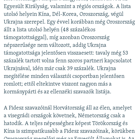
Egyesült Királyság, valamint a régiós országok. A lista
utolsó helyein Kína, Dél-Korea, Oroszország, végül
Ukrajna szerepel. Egy évvel korábban még Oroszország
állt a lista utolsó helyén (48 százalékos
támogatottsággal), míg azonban Oroszország
népszerűsége nem változott, addig Ukrajna
támogatottsága jelentősen visszaesett: tavaly még 53
százalék tartott volna fenn szoros partneri kapcsolatot
Ukrajnával, idén már csak 39 százalék. Ukrajna
megítélése minden választói csoportban jelentősen
romlott; ettől eltekintve viszont nagyon más a
kormánypárti és az ellenzéki szavazók listája.
A Fidesz szavazóinál Horvátország áll az élen, amelyet
a visegrádi országok követnek, Németország csak a
hatodik. A teljes népességhez képest Törökország és
Kína is szimpatikusabb a Fidesz szavazóinak, körükben