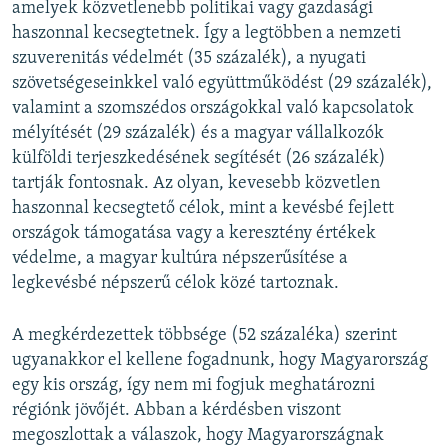
amelyek közvetlenebb politikai vagy gazdasági
haszonnal kecsegtetnek. Így a legtöbben a nemzeti
szuvereni­tás védelmét (35 százalék), a nyugati
szövetségeseinkkel való együttműködést (29 százalék),
valamint a szomszédos országok­kal való kapcsolatok
mélyítését (29 százalék) és a magyar vállalkozók
külföldi terjeszkedésének segítését (26 százalék)
tartják fontosnak. Az olyan, kevesebb közvetlen
haszonnal kecsegtető célok, mint a kevésbé fejlett
országok támogatása vagy a keresztény értékek
védelme, a magyar kultúra népszerűsítése a
legkevésbé népszerű célok közé tartoznak.
A megkérdezettek többsége (52 százaléka) szerint
ugyanakkor el kellene fogadnunk, hogy Magyarország
egy kis ország, így nem mi fogjuk meghatározni
régiónk jövő­jét. Abban a kérdésben viszont
megoszlottak a válaszok, hogy Magyarországnak