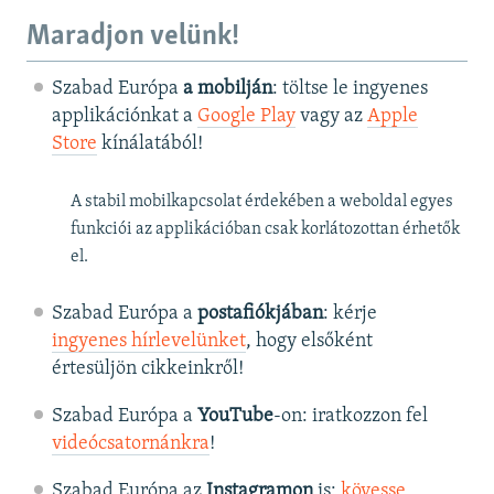
Maradjon velünk!
Szabad Európa
a mobilján
: töltse le ingyenes
applikációnkat a
Google Play
vagy az
Apple
Store
kínálatából!
A stabil mobilkapcsolat érdekében a weboldal egyes
funkciói az applikációban csak korlátozottan érhetők
el.
Szabad Európa a
postafiókjában
: kérje
ingyenes hírlevelünket
, hogy elsőként
értesüljön cikkeinkről!
Szabad Európa a
YouTube
-on: iratkozzon fel
videócsatornánkra
!
Szabad Európa az
Instagramon
is:
kövesse