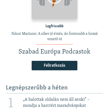
Legfrissebb
Falusi Mariann: A siker jó érzés, de fontosabb a hozzá
vezető út
Szabad Európa Podcastok
Feliratkozás
Legnépszerűbb a héten
1
„A halottak oldalán nem áll senki” –
mondja a harctéri maradványokat