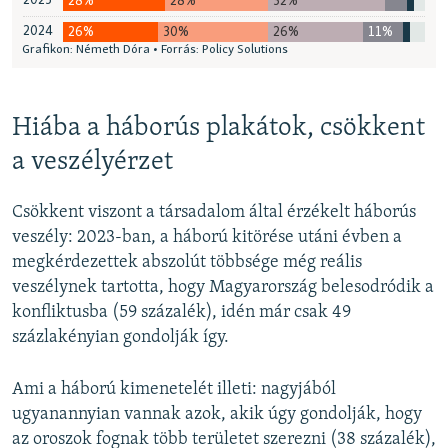
Hiába a háborús plakátok, csökkent
a veszélyérzet
Csökkent viszont a társadalom által érzékelt háborús
veszély: 2023-ban, a háború kitörése utáni évben a
megkérdezettek abszolút többsége még reális
veszélynek tartotta, hogy Magyarország belesodró­dik a
konfliktusba (59 százalék), idén már csak 49
százlakényian gondolják így.
Ami a háború kimenetelét illeti: nagyjából
ugyanannyian vannak azok, akik úgy gondolják, hogy
az oroszok fognak több területet szerezni (38 százalék),