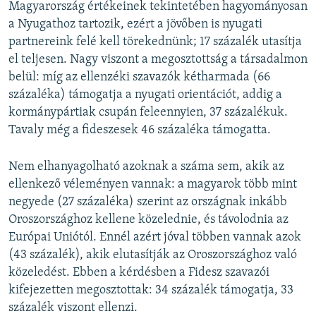
Magyarország értékeinek tekintetében hagyományosan
a Nyugathoz tartozik, ezért a jövőben is nyugati
partnereink felé kell törekednünk; 17 százalék utasítja
el teljesen. Nagy viszont a megosztottság a társadalmon
belül: míg az ellenzéki szavazók kétharmada (66
százaléka) támogatja a nyugati orientációt, addig a
kormánypártiak csupán feleennyien, 37 százalékuk.
Tavaly még a fideszesek 46 százaléka támogatta.
Nem elhanyagolható azoknak a száma sem, akik az
ellenkező véleményen vannak: a magyarok több mint
negyede (27 százaléka) szerint az országnak inkább
Oroszországhoz kellene közelednie, és távolodnia az
Európai Uniótól. Ennél azért jóval többen vannak azok
(43 százalék), akik elutasítják az Oroszországhoz való
közeledést. Ebben a kérdésben a Fidesz szavazói
kifejezetten megosztottak: 34 százalék támogatja, 33
százalék viszont ellenzi.