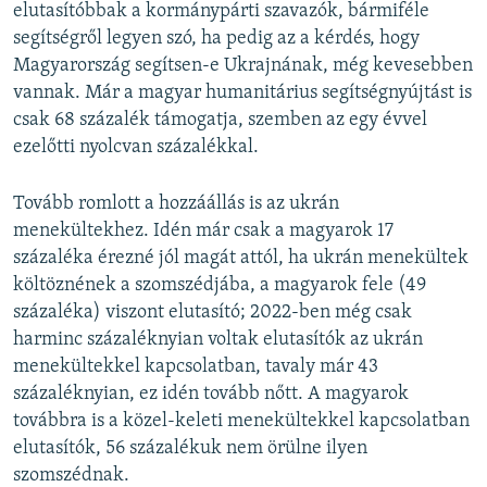
elutasítóbbak a kormánypárti szavazók, bármiféle
segítségről legyen szó, ha pedig az a kérdés, hogy
Magyarország segítsen-e Ukrajnának, még kevesebben
vannak. Már a magyar humanitárius segítségnyújtást is
csak 68 százalék támogatja, szemben az egy évvel
ezelőtti nyolcvan százalékkal.
Tovább romlott a hozzáállás is az ukrán
menekültekhez. Idén már csak a magyarok 17
százaléka érezné jól magát attól, ha ukrán menekültek
költöznének a szomszédjába, a magyarok fele (49
százaléka) viszont elutasító; 2022-ben még csak
harminc százaléknyian voltak elutasítók az ukrán
menekültekkel kapcsolatban, tavaly már 43
százaléknyian, ez idén tovább nőtt. A magyarok
továbbra is a közel-keleti menekültekkel kapcsolatban
elutasítók, 56 százalékuk nem örülne ilyen
szomszédnak.