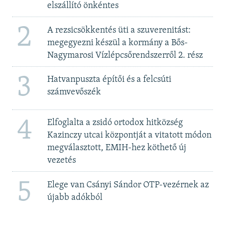
elszállító önkéntes
2
A rezsicsökkentés üti a szuverenitást:
megegyezni készül a kormány a Bős-
Nagymarosi Vízlépcsőrendszerről 2. rész
3
Hatvanpuszta építői és a felcsúti
számvevőszék
4
Elfoglalta a zsidó ortodox hitközség
Kazinczy utcai központját a vitatott módon
megválasztott, EMIH-hez köthető új
vezetés
5
Elege van Csányi Sándor OTP-vezérnek az
újabb adókból