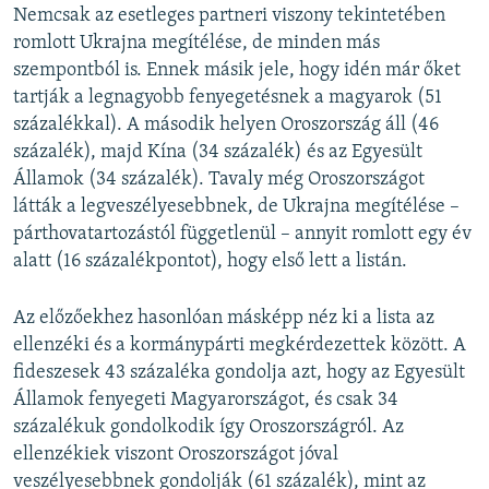
Nemcsak az esetleges partneri viszony tekintetében
romlott Ukrajna megítélése, de minden más
szempontból is. Ennek másik jele, hogy idén már őket
tartják a legnagyobb fenyegetésnek a magyarok (51
százalékkal). A második helyen Oroszország áll (46
százalék), majd Kína (34 százalék) és az Egyesült
Államok (34 százalék). Tavaly még Oroszországot
látták a legveszélyesebbnek, de Ukrajna megítélése –
párthovatartozástól függetlenül – annyit romlott egy év
alatt (16 százalékpontot), hogy első lett a listán.
Az előzőekhez hasonlóan másképp néz ki a lista az
ellenzéki és a kormánypárti megkérdezettek között. A
fideszesek 43 százaléka gondolja azt, hogy az Egyesült
Államok fenyegeti Magyarországot, és csak 34
százalékuk gondolkodik így Oroszországról. Az
ellenzékiek viszont Oroszországot jóval
veszélyesebbnek gondolják (61 százalék), mint az