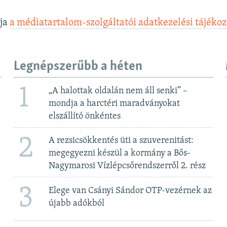
lja
a médiatartalom-szolgáltatói adatkezelési tájéko
Legnépszerűbb a héten
1
„A halottak oldalán nem áll senki” –
mondja a harctéri maradványokat
elszállító önkéntes
2
A rezsicsökkentés üti a szuverenitást:
megegyezni készül a kormány a Bős-
Nagymarosi Vízlépcsőrendszerről 2. rész
3
Elege van Csányi Sándor OTP-vezérnek az
újabb adókból