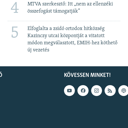
4
MTVA szerkesztő: Itt „nem az ellenzéki
összefogást támogatják”
5
Elfoglalta a zsidó ortodox hitközség
Kazinczy utcai központját a vitatott
módon megválasztott, EMIH-hez köthető
új vezetés
Ó
KÖVESSEN MINKET!