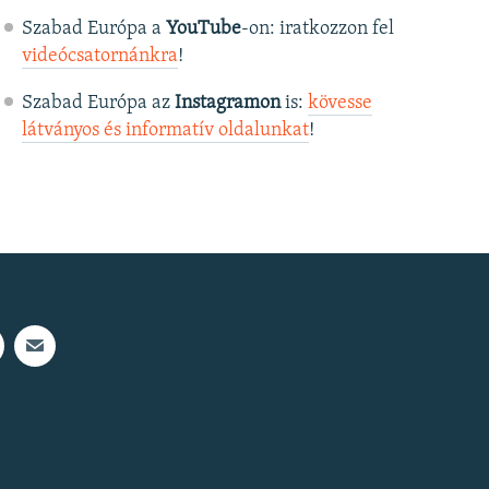
Szabad Európa a
YouTube
-on: iratkozzon fel
videócsatornánkra
!
Szabad Európa az
Instagramon
is:
kövesse
látványos és informatív oldalunkat
! ​