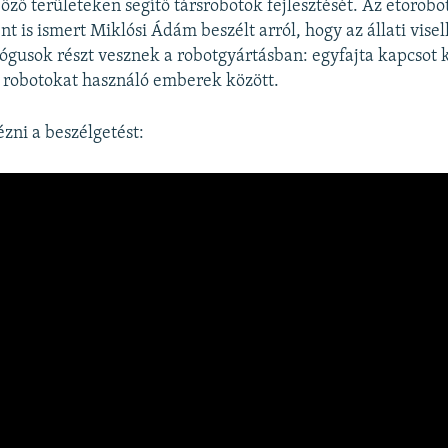
ző területeken segítő társrobotok fejlesztését. Az etorobo
t is ismert Miklósi Ádám beszélt arról, hogy az állati vise
lógusok részt vesznek a robotgyártásban: egyfajta kapcsot
 robotokat használó emberek között.
ézni a beszélgetést: