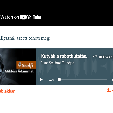
lgatná, azt itt teheti meg:
Kutyák a robotkutatásban – Szelfi Miklósi Ádám biológussal
BEÁGYAZ
Írta:
Szabad Európa
Jelenleg nincs elérhető tartalom
0:00
 ablakban
BEÁGYAZÁS