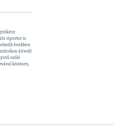
gíróként
ós riporter is
z elmúlt években
határokon átívelő
yiról szóló
rsával közösen,