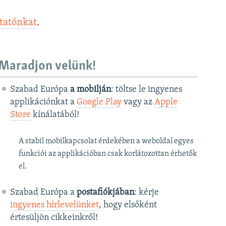
ztatónkat
.
Maradjon velünk!
Szabad Európa
a mobilján
: töltse le ingyenes
applikációnkat a
Google Play
vagy az
Apple
Store
kínálatából!
A stabil mobilkapcsolat érdekében a weboldal egyes
funkciói az applikációban csak korlátozottan érhetők
el.
Szabad Európa a
postafiókjában
: kérje
ingyenes hírlevelünket
, hogy elsőként
értesüljön cikkeinkről!