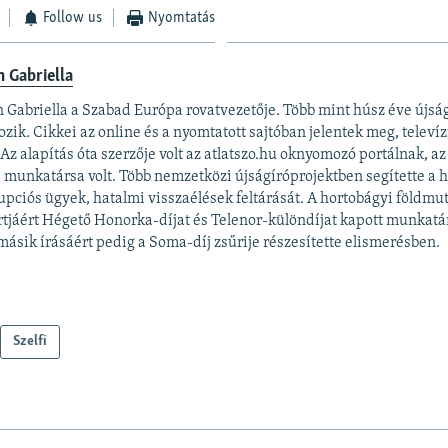
Follow us
Nyomtatás
 Gabriella
 Gabriella a Szabad Európa rovatvezetője. Több mint húsz éve újsá
ozik. Cikkei az online és a nyomtatott sajtóban jelentek meg, televízi
. Az alapítás óta szerzője volt az atlatszo.hu oknyomozó portálnak, a
p munkatársa volt. Több nemzetközi újságíróprojektben segítette a 
upciós ügyek, hatalmi visszaélések feltárását. ​A hortobágyi földmut
rtjáért Hégető Honorka-díjat és Telenor-különdíjat kapott munkatá
másik írásáért pedig a Soma-díj zsűrije részesítette elismerésben.
Szelfi