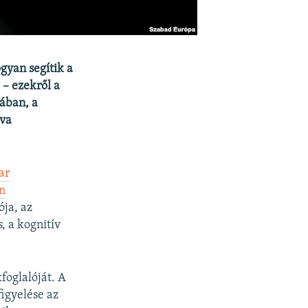
gyan segítik a
– ezekről a
ában, a
lva
ar
m
ója, az
, a kognitív
foglalóját. A
igyelése az