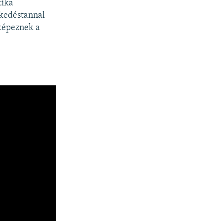
tika
lkedéstannal
 képeznek a