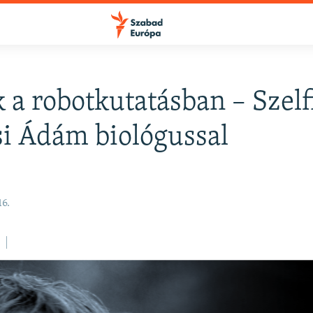
 a robotkutatásban – Szelf
FELIRATKOZÁS
i Ádám biológussal
Apple Podcasts
6.
Spotify
Feliratkozás