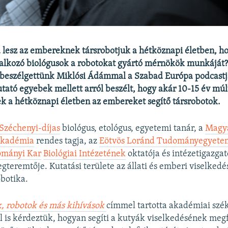
lesz az embereknek társrobotjuk a hétköznapi életben, ho
alkozó biológusok a robotokat gyártó mérnökök munkáját? 
s beszélgettünk Miklósi Ádámmal a Szabad Európa podcastj
utató egyebek mellett arról beszélt, hogy akár 10-15 év mú
 a hétköznapi életben az embereket segítő társrobotok.
Széchenyi-díjas
biológus, etológus, egyetemi tanár, a
Magy
Akadémia
rendes tagja, az
Eötvös Loránd Tudományegyete
ományi Kar
Biológiai Intézetének
oktatója és intézetigazgat
gteremtője. Kutatási területe az állati és emberi viselkedés
obotika.
, robotok és más kihívások
címmel tartotta akadémiai szék
 is kérdeztük, hogyan segíti a kutyák viselkedésének megf