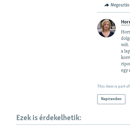
Megosztás
Horn
Horn
dolg
volt
a la
korr
ripo
egy 
This item is part of
Napirenden
Ezek is érdekelhetik: