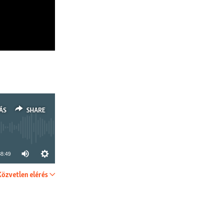
ÁS
SHARE
38:49
Közvetlen elérés
SHARE