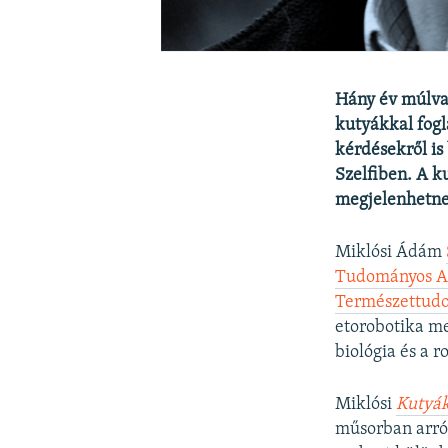
Hány év múlva 
kutyákkal fogl
kérdésekről i
Szelfiben. A k
megjelenhetnek
Miklósi Ádám
Tudományos 
Természettud
etorobotika me
biológia és a r
Miklósi
Kutyák
műsorban arról