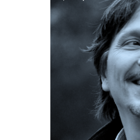
EURÓPAI UNIÓ
VILÁG
KLÍMAVÁLTOZÁS
A MÚLT TANULSÁGAI