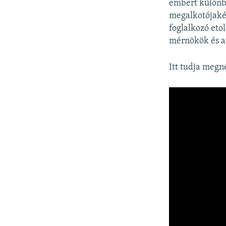
embert különbö
megalkotójakén
foglalkozó eto
mérnökök és a
Itt tudja megn