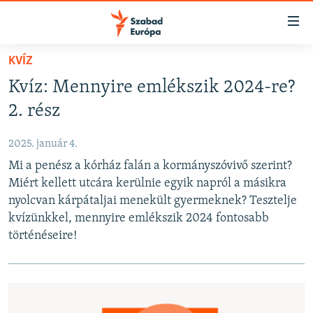
Akadálymentes
mód
Ugrás
KVÍZ
a
NAPIRENDEN
Kvíz: Mennyire emlékszik 2024-re?
fő
AKTUÁLIS
oldalra
2. rész
FELIRATKOZÁS
PODCASTOK
Ugrás
a
2025. január 4.
VIDEÓK
tartalomjegyzékre
Mi a penész a kórház falán a kormányszóvivő szerint?
Spotify
ELEMZŐ
Ugrás
Miért kellett utcára kerülnie egyik napról a másikra
a
NER15
nyolcvan kárpátaljai menekült gyermeknek? Tesztelje
Feliratkozás
keresésre
kvízünkkel, mennyire emlékszik 2024 fontosabb
SZABADON
történéseire!
TÁRSADALOM
DEMOKRÁCIA
A PÉNZ NYOMÁBAN