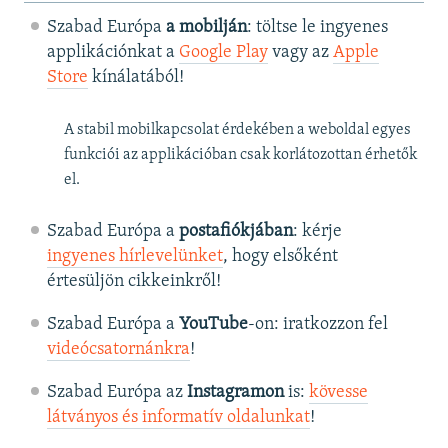
Szabad Európa
a mobilján
: töltse le ingyenes
applikációnkat a
Google Play
vagy az
Apple
Store
kínálatából!
A stabil mobilkapcsolat érdekében a weboldal egyes
funkciói az applikációban csak korlátozottan érhetők
el.
Szabad Európa a
postafiókjában
: kérje
ingyenes hírlevelünket
, hogy elsőként
értesüljön cikkeinkről!
Szabad Európa a
YouTube
-on: iratkozzon fel
videócsatornánkra
!
Szabad Európa az
Instagramon
is:
kövesse
látványos és informatív oldalunkat
! ​