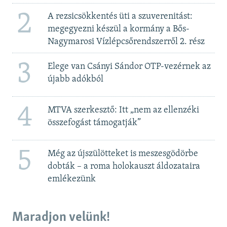
2
A rezsicsökkentés üti a szuverenitást:
megegyezni készül a kormány a Bős-
Nagymarosi Vízlépcsőrendszerről 2. rész
3
Elege van Csányi Sándor OTP-vezérnek az
újabb adókból
4
MTVA szerkesztő: Itt „nem az ellenzéki
összefogást támogatják”
5
Még az újszülötteket is meszesgödörbe
dobták – a roma holokauszt áldozataira
emlékezünk
Maradjon velünk!