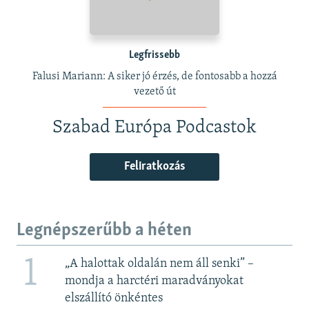
Legfrissebb
Falusi Mariann: A siker jó érzés, de fontosabb a hozzá
vezető út
Szabad Európa Podcastok
Feliratkozás
Legnépszerűbb a héten
1
„A halottak oldalán nem áll senki” –
mondja a harctéri maradványokat
elszállító önkéntes