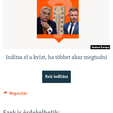
EURÓPAI UNIÓ
VILÁG
KLÍMAVÁLTOZÁS
A MÚLT TANULSÁGAI
KÖVESSEN MINKET!
Indítsa el a kvízt, ha többet akar megtudni
Valamennyi RFE/RL weboldal
Kvíz indítása
Megosztás