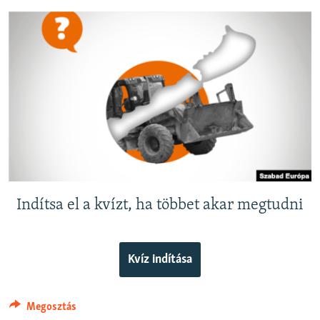
EURÓPAI UNIÓ
VILÁG
KLÍMAVÁLTOZÁS
A MÚLT TANULSÁGAI
KÖVESSEN MINKET!
Valamennyi RFE/RL weboldal
Indítsa el a kvízt, ha többet akar megtudni
Kvíz indítása
Megosztás