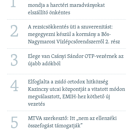
1
mondja a harctéri maradványokat
elszállító önkéntes
2
A rezsicsökkentés üti a szuverenitást:
megegyezni készül a kormány a Bős-
Nagymarosi Vízlépcsőrendszerről 2. rész
3
Elege van Csányi Sándor OTP-vezérnek az
újabb adókból
4
Elfoglalta a zsidó ortodox hitközség
Kazinczy utcai központját a vitatott módon
megválasztott, EMIH-hez köthető új
vezetés
5
MTVA szerkesztő: Itt „nem az ellenzéki
összefogást támogatják”