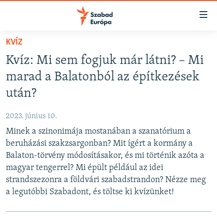
Akadálymentes
mód
Ugrás
KVÍZ
a
NAPIRENDEN
Kvíz: Mi sem fogjuk már látni? – Mi
fő
AKTUÁLIS
oldalra
marad a Balatonból az építkezések
FELIRATKOZÁS
PODCASTOK
Ugrás
után?
a
VIDEÓK
tartalomjegyzékre
2023. június 10.
Spotify
ELEMZŐ
Ugrás
Minek a szinonimája mostanában a szanatórium a
a
NER15
beruházási szakzsargonban? Mit ígért a kormány a
Feliratkozás
keresésre
Balaton-törvény módosításakor, és mi történik azóta a
SZABADON
magyar tengerrel? Mi épült például az idei
TÁRSADALOM
strandszezonra a földvári szabadstrandon? Nézze meg
DEMOKRÁCIA
a legutóbbi Szabadont, és töltse ki kvízünket!
A PÉNZ NYOMÁBAN