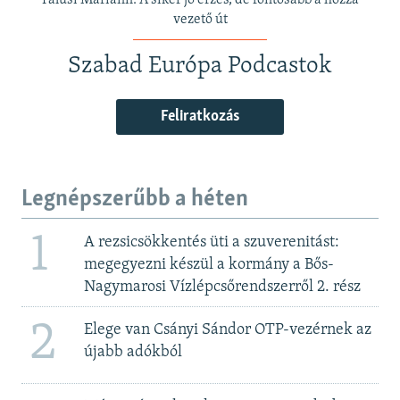
Falusi Mariann: A siker jó érzés, de fontosabb a hozzá
vezető út
Szabad Európa Podcastok
Feliratkozás
Legnépszerűbb a héten
1
A rezsicsökkentés üti a szuverenitást:
megegyezni készül a kormány a Bős-
Nagymarosi Vízlépcsőrendszerről 2. rész
2
Elege van Csányi Sándor OTP-vezérnek az
újabb adókból