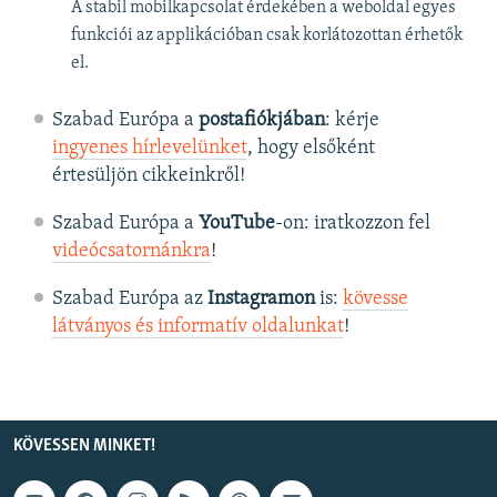
A stabil mobilkapcsolat érdekében a weboldal egyes
funkciói az applikációban csak korlátozottan érhetők
el.
Szabad Európa a
postafiókjában
: kérje
ingyenes hírlevelünket
, hogy elsőként
értesüljön cikkeinkről!
Szabad Európa a
YouTube
-on: iratkozzon fel
videócsatornánkra
!
Szabad Európa az
Instagramon
is:
kövesse
látványos és informatív oldalunkat
! ​
KÖVESSEN MINKET!