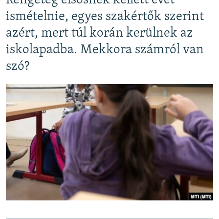
Rengeteg elsősnek kellett évet
EURÓPAI UNIÓ
ismételnie, egyes szakértők szerint
VILÁG
azért, mert túl korán kerülnek az
KLÍMAVÁLTOZÁS
iskolapadba. Mekkora számról van
A MÚLT TANULSÁGAI
szó?
KÖVESSEN MINKET!
Valamennyi RFE/RL weboldal