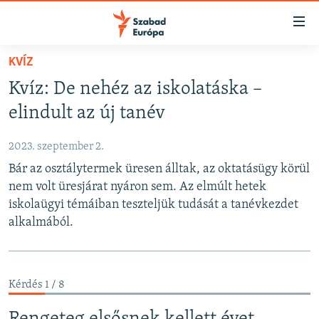
Akadálymentes
mód
Ugrás
KVÍZ
a
NAPIRENDEN
Kvíz: De nehéz az iskolatáska –
fő
AKTUÁLIS
oldalra
elindult az új tanév
FELIRATKOZÁS
PODCASTOK
Ugrás
a
2023. szeptember 2.
VIDEÓK
tartalomjegyzékre
Bár az osztálytermek üresen álltak, az oktatásügy körül
Spotify
ELEMZŐ
Ugrás
nem volt üresjárat nyáron sem. Az elmúlt hetek
a
NER15
iskolaügyi témáiban teszteljük tudását a tanévkezdet
Feliratkozás
keresésre
alkalmából.
SZABADON
TÁRSADALOM
DEMOKRÁCIA
Kérdés 1 / 8
A PÉNZ NYOMÁBAN