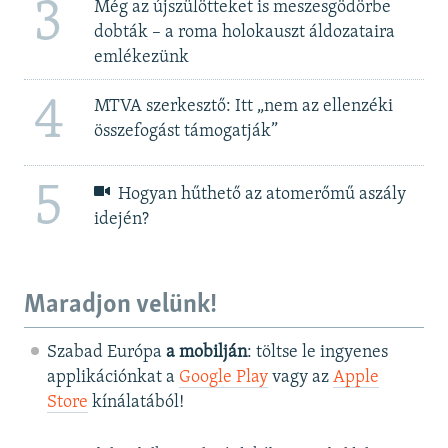
3
Még az újszülötteket is meszesgödörbe
dobták – a roma holokauszt áldozataira
emlékezünk
4
MTVA szerkesztő: Itt „nem az ellenzéki
összefogást támogatják”
5
Hogyan hűthető az atomerőmű aszály
idején?
Maradjon velünk!
Szabad Európa
a mobilján
: töltse le ingyenes
applikációnkat a
Google Play
vagy az
Apple
Store
kínálatából!