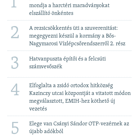
1
mondja a harctéri maradványokat
elszállító önkéntes
2
A rezsicsökkentés üti a szuverenitást:
megegyezni készül a kormány a Bős-
Nagymarosi Vízlépcsőrendszerről 2. rész
3
Hatvanpuszta építői és a felcsúti
számvevőszék
4
Elfoglalta a zsidó ortodox hitközség
Kazinczy utcai központját a vitatott módon
megválasztott, EMIH-hez köthető új
vezetés
5
Elege van Csányi Sándor OTP-vezérnek az
újabb adókból