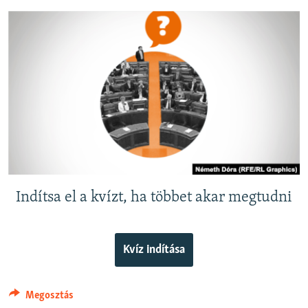
EURÓPAI UNIÓ
VILÁG
KLÍMAVÁLTOZÁS
A MÚLT TANULSÁGAI
KÖVESSEN MINKET!
Valamennyi RFE/RL weboldal
Indítsa el a kvízt, ha többet akar megtudni
Kvíz indítása
Megosztás