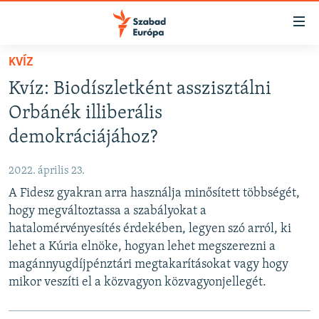
Akadálymentes
mód
Ugrás
KVÍZ
a
NAPIRENDEN
Kvíz: Biodíszletként asszisztálni
fő
AKTUÁLIS
oldalra
Orbánék illiberális
FELIRATKOZÁS
PODCASTOK
Ugrás
demokráciájához?
a
VIDEÓK
tartalomjegyzékre
2022. április 23.
Spotify
ELEMZŐ
Ugrás
A Fidesz gyakran arra használja minősített többségét,
a
NER15
hogy megváltoztassa a szabályokat a
Feliratkozás
keresésre
hatalomérvényesítés érdekében, legyen szó arról, ki
SZABADON
lehet a Kúria elnöke, hogyan lehet megszerezni a
TÁRSADALOM
magánnyugdíjpénztári megtakarításokat vagy hogy
DEMOKRÁCIA
mikor veszíti el a közvagyon közvagyonjellegét.
A PÉNZ NYOMÁBAN