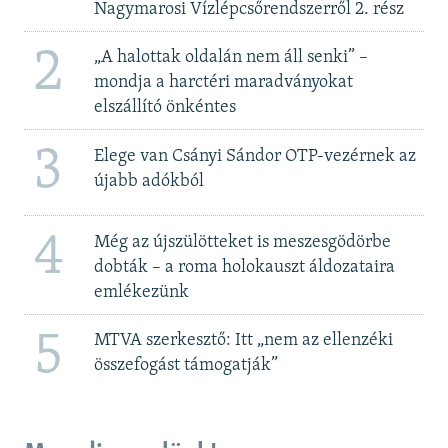
Nagymarosi Vízlépcsőrendszerről 2. rész
2
„A halottak oldalán nem áll senki” –
mondja a harctéri maradványokat
elszállító önkéntes
3
Elege van Csányi Sándor OTP-vezérnek az
újabb adókból
4
Még az újszülötteket is meszesgödörbe
dobták – a roma holokauszt áldozataira
emlékezünk
5
MTVA szerkesztő: Itt „nem az ellenzéki
összefogást támogatják”