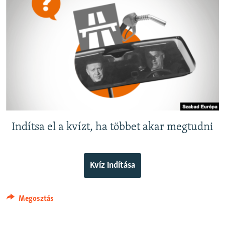
EURÓPAI UNIÓ
VILÁG
KLÍMAVÁLTOZÁS
A MÚLT TANULSÁGAI
KÖVESSEN MINKET!
Indítsa el a kvízt, ha többet akar megtudni
Valamennyi RFE/RL weboldal
Kvíz indítása
Megosztás