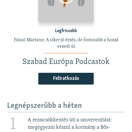
Legfrissebb
Falusi Mariann: A siker jó érzés, de fontosabb a hozzá
vezető út
Szabad Európa Podcastok
Feliratkozás
Legnépszerűbb a héten
1
A rezsicsökkentés üti a szuverenitást:
megegyezni készül a kormány a Bős-