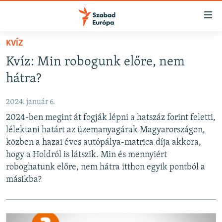
Akadálymentes
mód
Ugrás
KVÍZ
a
NAPIRENDEN
Kvíz: Min robogunk előre, nem
fő
AKTUÁLIS
oldalra
hátra?
FELIRATKOZÁS
PODCASTOK
Ugrás
a
2024. január 6.
VIDEÓK
tartalomjegyzékre
2024-ben megint át fogják lépni a hatszáz forint feletti,
Spotify
ELEMZŐ
Ugrás
lélektani határt az üzemanyagárak Magyarországon,
a
NER15
közben a hazai éves autópálya-matrica díja akkora,
Feliratkozás
keresésre
hogy a Holdról is látszik. Min és mennyiért
SZABADON
roboghatunk előre, nem hátra itthon egyik pontból a
TÁRSADALOM
másikba?
DEMOKRÁCIA
A PÉNZ NYOMÁBAN