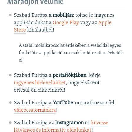
Maradjon velünk!
Szabad Európa
a mobilján
: töltse le ingyenes
applikációnkat a
Google Play
vagy az
Apple
Store
kínálatából!
A stabil mobilkapcsolat érdekében a weboldal egyes
funkciói az applikációban csak korlátozottan érhetők
el.
Szabad Európa a
postafiókjában
: kérje
ingyenes hírlevelünket
, hogy elsőként
értesüljön cikkeinkről!
Szabad Európa a
YouTube
-on: iratkozzon fel
videócsatornánkra
!
Szabad Európa az
Instagramon
is:
kövesse
látványos és informatív oldalunkat
! ​