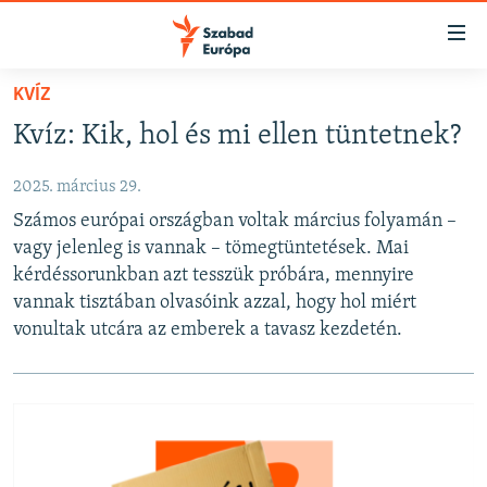
Akadálymentes
mód
Ugrás
KVÍZ
a
NAPIRENDEN
Kvíz: Kik, hol és mi ellen tüntetnek?
fő
AKTUÁLIS
oldalra
2025. március 29.
FELIRATKOZÁS
PODCASTOK
Ugrás
Számos európai országban voltak március folyamán –
a
VIDEÓK
vagy jelenleg is vannak – tömegtüntetések. Mai
tartalomjegyzékre
Spotify
ELEMZŐ
kérdéssorunkban azt tesszük próbára, mennyire
Ugrás
vannak tisztában olvasóink azzal, hogy hol miért
a
NER15
Feliratkozás
vonultak utcára az emberek a tavasz kezdetén.
keresésre
SZABADON
TÁRSADALOM
DEMOKRÁCIA
A PÉNZ NYOMÁBAN