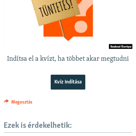
EURÓPAI UNIÓ
VILÁG
KLÍMAVÁLTOZÁS
A MÚLT TANULSÁGAI
KÖVESSEN MINKET!
Indítsa el a kvízt, ha többet akar megtudni
Kvíz indítása
Valamennyi RFE/RL weboldal
Megosztás
Ezek is érdekelhetik: