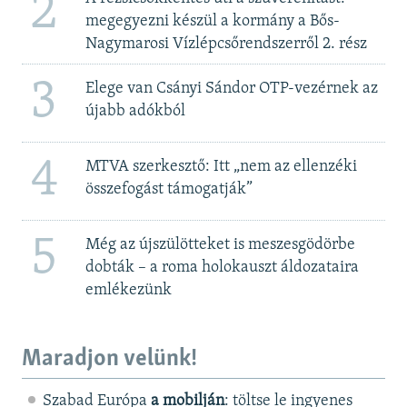
2
megegyezni készül a kormány a Bős-
Nagymarosi Vízlépcsőrendszerről 2. rész
3
Elege van Csányi Sándor OTP-vezérnek az
újabb adókból
4
MTVA szerkesztő: Itt „nem az ellenzéki
összefogást támogatják”
5
Még az újszülötteket is meszesgödörbe
dobták – a roma holokauszt áldozataira
emlékezünk
Maradjon velünk!
Szabad Európa
a mobilján
: töltse le ingyenes