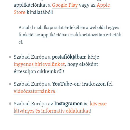
applikációnkat a
Google Play
vagy az
Apple
Store
kínálatából!
A stabil mobilkapcsolat érdekében a weboldal egyes
funkciói az applikációban csak korlátozottan érhetők
el.
Szabad Európa a
postafiókjában
: kérje
ingyenes hírlevelünket
, hogy elsőként
értesüljön cikkeinkről!
Szabad Európa a
YouTube
-on: iratkozzon fel
videócsatornánkra
!
Szabad Európa az
Instagramon
is:
kövesse
látványos és informatív oldalunkat
! ​