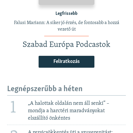
Legfrissebb
Falusi Mariann: A siker jó érzés, de fontosabb a hozzá
vezető út
Szabad Európa Podcastok
Feliratkozás
Legnépszerűbb a héten
1
„A halottak oldalán nem áll senki” –
mondja a harctéri maradványokat
elszállító önkéntes
A rezsicsökkentés üti a szuverenitást: