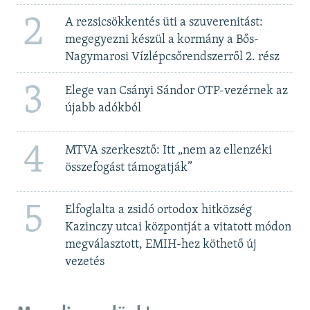
2
A rezsicsökkentés üti a szuverenitást:
megegyezni készül a kormány a Bős-
Nagymarosi Vízlépcsőrendszerről 2. rész
3
Elege van Csányi Sándor OTP-vezérnek az
újabb adókból
4
MTVA szerkesztő: Itt „nem az ellenzéki
összefogást támogatják”
5
Elfoglalta a zsidó ortodox hitközség
Kazinczy utcai központját a vitatott módon
megválasztott, EMIH-hez köthető új
vezetés