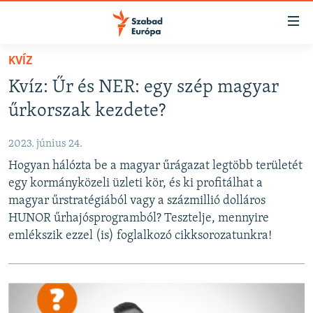
Akadálymentes
mód
Ugrás
KVÍZ
a
NAPIRENDEN
Kvíz: Űr és NER: egy szép magyar
fő
AKTUÁLIS
oldalra
űrkorszak kezdete?
FELIRATKOZÁS
PODCASTOK
Ugrás
a
2023. június 24.
VIDEÓK
tartalomjegyzékre
Hogyan hálózta be a magyar űrágazat legtöbb területét
Spotify
ELEMZŐ
Ugrás
egy kormányközeli üzleti kör, és ki profitálhat a
a
NER15
magyar űrstratégiából vagy a százmillió dolláros
Feliratkozás
keresésre
HUNOR űrhajósprogramból? Tesztelje, mennyire
SZABADON
emlékszik ezzel (is) foglalkozó cikksorozatunkra!
TÁRSADALOM
DEMOKRÁCIA
A PÉNZ NYOMÁBAN