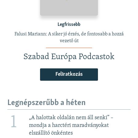
Legfrissebb
Falusi Mariann: A siker jó érzés, de fontosabb a hozzá
vezető út
Szabad Európa Podcastok
Feliratkozás
Legnépszerűbb a héten
1
„A halottak oldalán nem áll senki” –
mondja a harctéri maradványokat
elszállító önkéntes