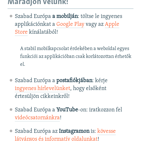
Maradjon velünk!
Szabad Európa
a mobilján
: töltse le ingyenes
applikációnkat a
Google Play
vagy az
Apple
Store
kínálatából!
A stabil mobilkapcsolat érdekében a weboldal egyes
funkciói az applikációban csak korlátozottan érhetők
el.
Szabad Európa a
postafiókjában
: kérje
ingyenes hírlevelünket
, hogy elsőként
értesüljön cikkeinkről!
Szabad Európa a
YouTube
-on: iratkozzon fel
videócsatornánkra
!
Szabad Európa az
Instagramon
is:
kövesse
látványos és informatív oldalunkat
! ​