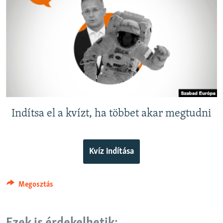
EURÓPAI UNIÓ
VILÁG
KLÍMAVÁLTOZÁS
A MÚLT TANULSÁGAI
KÖVESSEN MINKET!
Indítsa el a kvízt, ha többet akar megtudni
Valamennyi RFE/RL weboldal
Kvíz indítása
Megosztás