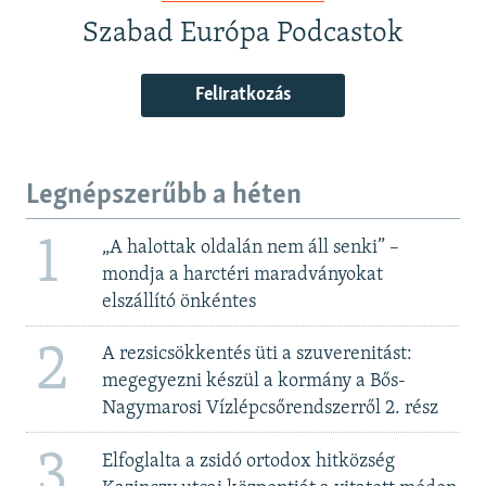
Szabad Európa Podcastok
Feliratkozás
Legnépszerűbb a héten
1
„A halottak oldalán nem áll senki” –
mondja a harctéri maradványokat
elszállító önkéntes
2
A rezsicsökkentés üti a szuverenitást:
megegyezni készül a kormány a Bős-
Nagymarosi Vízlépcsőrendszerről 2. rész
3
Elfoglalta a zsidó ortodox hitközség