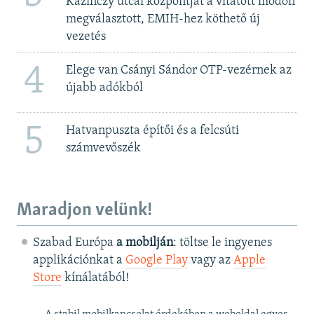
Kazinczy utcai központját a vitatott módon
megválasztott, EMIH-hez köthető új
vezetés
4
Elege van Csányi Sándor OTP-vezérnek az
újabb adókból
5
Hatvanpuszta építői és a felcsúti
számvevőszék
Maradjon velünk!
Szabad Európa
a mobilján
: töltse le ingyenes
applikációnkat a
Google Play
vagy az
Apple
Store
kínálatából!