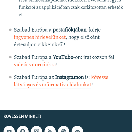
A stabil mobilkapcsolat érdekében a weboldal egyes
funkciói az applikációban csak korlátozottan érhetők
el.
Szabad Európa a
postafiókjában
: kérje
ingyenes hírlevelünket
, hogy elsőként
értesüljön cikkeinkről!
Szabad Európa a
YouTube
-on: iratkozzon fel
videócsatornánkra
!
Szabad Európa az
Instagramon
is:
kövesse
látványos és informatív oldalunkat
! ​
KÖVESSEN MINKET!