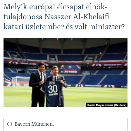
EURÓPAI UNIÓ
Melyik európai élcsapat elnök-
VILÁG
tulajdonosa Nasszer Al-Khelaifi
katari üzletember és volt miniszter?
KLÍMAVÁLTOZÁS
A MÚLT TANULSÁGAI
KÖVESSEN MINKET!
Valamennyi RFE/RL weboldal
Bayern München.