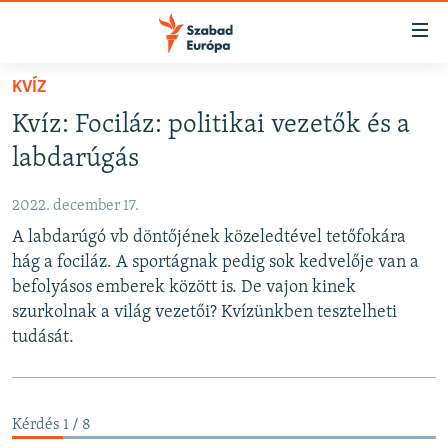
Akadálymentes
mód
Ugrás
KVÍZ
a
NAPIRENDEN
Kvíz: Fociláz: politikai vezetők és a
fő
AKTUÁLIS
oldalra
labdarúgás
FELIRATKOZÁS
PODCASTOK
Ugrás
a
2022. december 17.
VIDEÓK
tartalomjegyzékre
A labdarúgó vb döntőjének közeledtével tetőfokára
Spotify
ELEMZŐ
Ugrás
hág a fociláz. A sportágnak pedig sok kedvelője van a
a
NER15
befolyásos emberek között is. De vajon kinek
Feliratkozás
keresésre
szurkolnak a világ vezetői? Kvízünkben tesztelheti
SZABADON
tudását.
TÁRSADALOM
DEMOKRÁCIA
Kérdés 1 / 8
A PÉNZ NYOMÁBAN