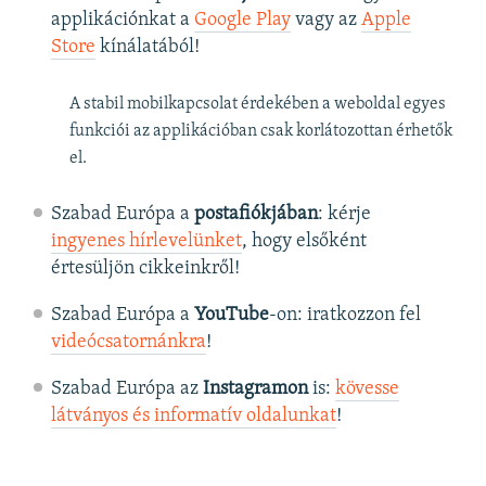
applikációnkat a
Google Play
vagy az
Apple
Store
kínálatából!
A stabil mobilkapcsolat érdekében a weboldal egyes
funkciói az applikációban csak korlátozottan érhetők
el.
Szabad Európa a
postafiókjában
: kérje
ingyenes hírlevelünket
, hogy elsőként
értesüljön cikkeinkről!
Szabad Európa a
YouTube
-on: iratkozzon fel
videócsatornánkra
!
Szabad Európa az
Instagramon
is:
kövesse
látványos és informatív oldalunkat
! ​