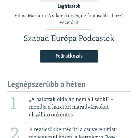
Legfrissebb
Falusi Mariann: A siker jó érzés, de fontosabb a hozzá
vezető út
Szabad Európa Podcastok
Feliratkozás
Legnépszerűbb a héten
1
„A halottak oldalán nem áll senki” –
mondja a harctéri maradványokat
elszállító önkéntes
2
A rezsicsökkentés üti a szuverenitást:
megegyezni készül a kormány a Bős-