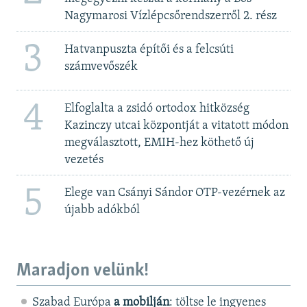
Nagymarosi Vízlépcsőrendszerről 2. rész
3
Hatvanpuszta építői és a felcsúti
számvevőszék
4
Elfoglalta a zsidó ortodox hitközség
Kazinczy utcai központját a vitatott módon
megválasztott, EMIH-hez köthető új
vezetés
5
Elege van Csányi Sándor OTP-vezérnek az
újabb adókból
Maradjon velünk!
Szabad Európa
a mobilján
: töltse le ingyenes