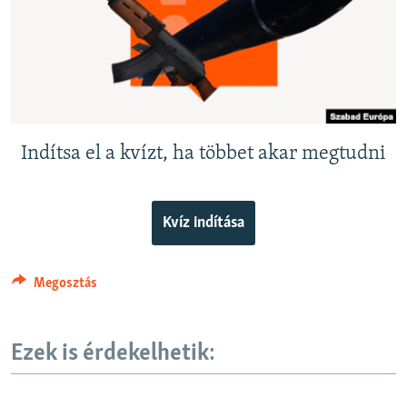
EURÓPAI UNIÓ
VILÁG
KLÍMAVÁLTOZÁS
A MÚLT TANULSÁGAI
Indítsa el a kvízt, ha többet akar megtudni
KÖVESSEN MINKET!
Kvíz indítása
Valamennyi RFE/RL weboldal
Megosztás
Ezek is érdekelhetik: