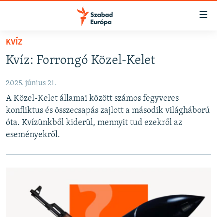
Akadálymentes
mód
Ugrás
KVÍZ
a
NAPIRENDEN
Kvíz: Forrongó Közel-Kelet
fő
AKTUÁLIS
oldalra
2025. június 21.
FELIRATKOZÁS
PODCASTOK
Ugrás
A Közel-Kelet államai között számos fegyveres
a
VIDEÓK
konfliktus és összecsapás zajlott a második világháború
tartalomjegyzékre
Spotify
ELEMZŐ
óta. Kvízünkből kiderül, mennyit tud ezekről az
Ugrás
eseményekről.
a
NER15
Feliratkozás
keresésre
SZABADON
TÁRSADALOM
DEMOKRÁCIA
A PÉNZ NYOMÁBAN