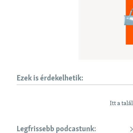
EURÓPAI UNIÓ
VILÁG
KLÍMAVÁLTOZÁS
A MÚLT TANULSÁGAI
Ezek is érdekelhetik:
Itt a talá
Legfrissebb podcastunk: