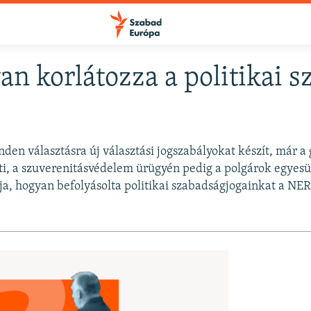
an korlátozza a politikai 
FELIRATKOZÁS
den választásra új választási jogszabályokat készít, már a
Apple Podcasts
ti, a szuverenitásvédelem ürügyén pedig a polgárok egyesü
ja, hogyan befolyásolta politikai szabadságjogainkat a NER
Spotify
Feliratkozás