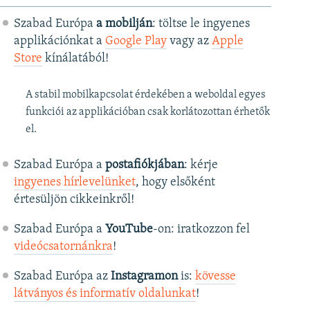
Szabad Európa
a mobilján
: töltse le ingyenes
applikációnkat a
Google Play
vagy az
Apple
Store
kínálatából!
A stabil mobilkapcsolat érdekében a weboldal egyes
funkciói az applikációban csak korlátozottan érhetők
el.
Szabad Európa a
postafiókjában
: kérje
ingyenes hírlevelünket
, hogy elsőként
értesüljön cikkeinkről!
Szabad Európa a
YouTube
-on: iratkozzon fel
videócsatornánkra
!
Szabad Európa az
Instagramon
is:
kövesse
látványos és informatív oldalunkat
! ​