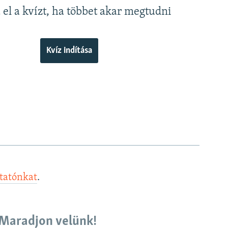
a el a kvízt, ha többet akar megtudni
Kvíz indítása
ztatónkat
.
Maradjon velünk!