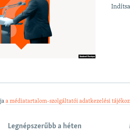
Indíts
lja
a médiatartalom-szolgáltatói adatkezelési tájéko
Legnépszerűbb a héten