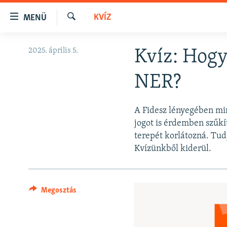
Akadálymentes
KVÍZ
MENÜ
mód
Keresés
Ugrás
NAPIRENDEN
2025. április 5.
Kvíz: Hogy
a
AKTUÁLIS
fő
NER?
oldalra
PODCASTOK
Ugrás
VIDEÓK
a
A Fidesz lényegében min
tartalomjegyzékre
ELEMZŐ
jogot is érdemben szűkí
Ugrás
terepét korlátozná. Tud
NER15
a
Kvízünkből kiderül.
keresésre
SZABADON
TÁRSADALOM
Megosztás
DEMOKRÁCIA
A PÉNZ NYOMÁBAN