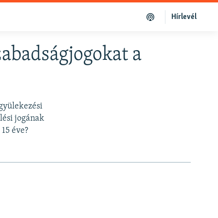
Hírlevél
szabadságjogokat a
 gyülekezési
lési jogának
 15 éve?