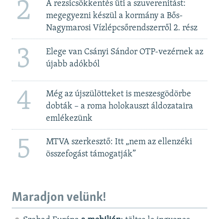
2
A rezsicsökkentés üti a szuverenitást:
megegyezni készül a kormány a Bős-
Nagymarosi Vízlépcsőrendszerről 2. rész
3
Elege van Csányi Sándor OTP-vezérnek az
újabb adókból
4
Még az újszülötteket is meszesgödörbe
dobták – a roma holokauszt áldozataira
emlékezünk
5
MTVA szerkesztő: Itt „nem az ellenzéki
összefogást támogatják”
Maradjon velünk!