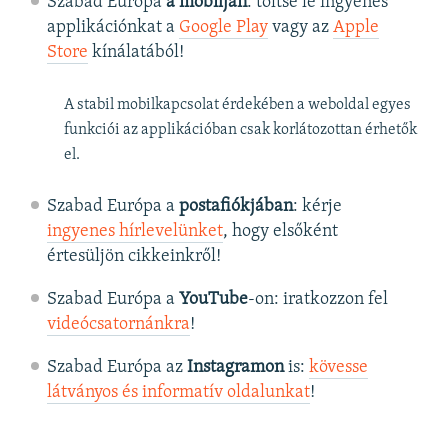
Szabad Európa
a mobilján
: töltse le ingyenes
applikációnkat a
Google Play
vagy az
Apple
Store
kínálatából!
A stabil mobilkapcsolat érdekében a weboldal egyes
funkciói az applikációban csak korlátozottan érhetők
el.
Szabad Európa a
postafiókjában
: kérje
ingyenes hírlevelünket
, hogy elsőként
értesüljön cikkeinkről!
Szabad Európa a
YouTube
-on: iratkozzon fel
videócsatornánkra
!
Szabad Európa az
Instagramon
is:
kövesse
látványos és informatív oldalunkat
! ​