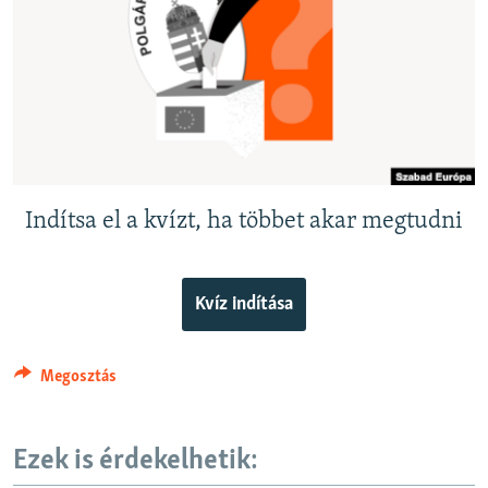
EURÓPAI UNIÓ
VILÁG
KLÍMAVÁLTOZÁS
A MÚLT TANULSÁGAI
KÖVESSEN MINKET!
Indítsa el a kvízt, ha többet akar megtudni
Valamennyi RFE/RL weboldal
Kvíz indítása
Megosztás
Ezek is érdekelhetik: