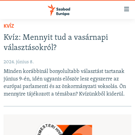
Akadálymentes
mód
Ugrás
KVÍZ
a
NAPIRENDEN
Kvíz: Mennyit tud a vasárnapi
fő
AKTUÁLIS
oldalra
választásokról?
FELIRATKOZÁS
PODCASTOK
Ugrás
a
2024. június 8.
VIDEÓK
tartalomjegyzékre
Minden korábbinál bonyolultabb választást tartanak
Spotify
ELEMZŐ
Ugrás
június 9-én, idén ugyanis először lesz egyszerre az
a
NER15
európai parlamenti és az önkormányzati voksolás. Ön
Feliratkozás
keresésre
mennyire tájékozott a témában? Kvízünkből kiderül.
SZABADON
TÁRSADALOM
DEMOKRÁCIA
A PÉNZ NYOMÁBAN