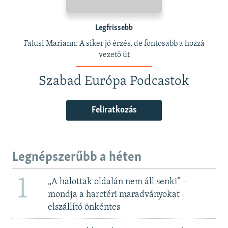
Legfrissebb
Falusi Mariann: A siker jó érzés, de fontosabb a hozzá
vezető út
Szabad Európa Podcastok
Feliratkozás
Legnépszerűbb a héten
1
„A halottak oldalán nem áll senki” –
mondja a harctéri maradványokat
elszállító önkéntes