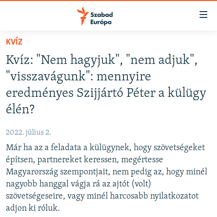
Akadálymentes
mód
Ugrás
KVÍZ
a
NAPIRENDEN
Kvíz: "Nem hagyjuk", "nem adjuk",
fő
AKTUÁLIS
oldalra
"visszavágunk": mennyire
FELIRATKOZÁS
PODCASTOK
Ugrás
eredményes Szijjártó Péter a külügy
a
VIDEÓK
élén?
tartalomjegyzékre
Spotify
ELEMZŐ
Ugrás
2022. július 2.
a
NER15
Feliratkozás
keresésre
Már ha az a feladata a külügynek, hogy szövetségeket
SZABADON
építsen, partnereket keressen, megértesse
Magyarország szempontjait, nem pedig az, hogy minél
TÁRSADALOM
nagyobb hanggal vágja rá az ajtót (volt)
DEMOKRÁCIA
szövetségeseire, vagy minél harcosabb nyilatkozatot
adjon ki róluk.
A PÉNZ NYOMÁBAN