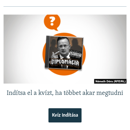
EURÓPAI UNIÓ
VILÁG
KLÍMAVÁLTOZÁS
A MÚLT TANULSÁGAI
KÖVESSEN MINKET!
Valamennyi RFE/RL weboldal
Indítsa el a kvízt, ha többet akar megtudni
Kvíz indítása