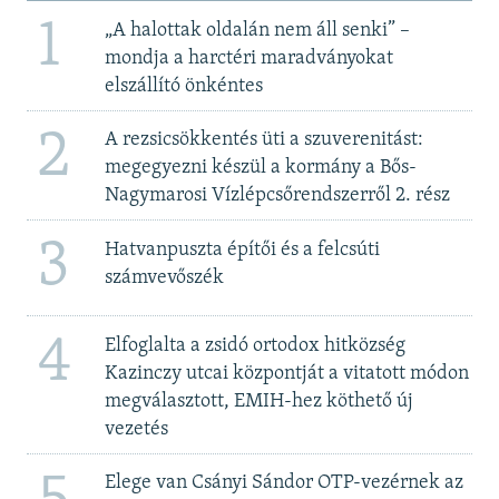
1
„A halottak oldalán nem áll senki” –
mondja a harctéri maradványokat
elszállító önkéntes
2
A rezsicsökkentés üti a szuverenitást:
megegyezni készül a kormány a Bős-
Nagymarosi Vízlépcsőrendszerről 2. rész
3
Hatvanpuszta építői és a felcsúti
számvevőszék
4
Elfoglalta a zsidó ortodox hitközség
Kazinczy utcai központját a vitatott módon
megválasztott, EMIH-hez köthető új
vezetés
Elege van Csányi Sándor OTP-vezérnek az