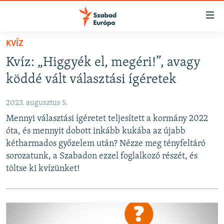
Akadálymentes
mód
Ugrás
KVÍZ
a
NAPIRENDEN
Kvíz: „Higgyék el, megéri!”, avagy
fő
AKTUÁLIS
oldalra
köddé vált választási ígéretek
FELIRATKOZÁS
PODCASTOK
Ugrás
a
2023. augusztus 5.
VIDEÓK
tartalomjegyzékre
Mennyi választási ígéretet teljesített a kormány 2022
Spotify
ELEMZŐ
Ugrás
óta, és mennyit dobott inkább kukába az újabb
a
NER15
kétharmados győzelem után? Nézze meg tényfeltáró
Feliratkozás
keresésre
sorozatunk, a Szabadon ezzel foglalkozó részét, és
SZABADON
töltse ki kvízünket!
TÁRSADALOM
DEMOKRÁCIA
A PÉNZ NYOMÁBAN