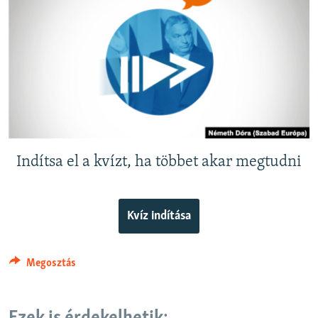
EURÓPAI UNIÓ
VILÁG
KLÍMAVÁLTOZÁS
A MÚLT TANULSÁGAI
KÖVESSEN MINKET!
Indítsa el a kvízt, ha többet akar megtudni
Valamennyi RFE/RL weboldal
Kvíz indítása
Megosztás