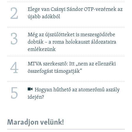
2
Elege van Csányi Sándor OTP-vezérnek az
újabb adókból
3
Még az újszülötteket is meszesgödörbe
dobták – a roma holokauszt áldozataira
emlékezünk
4
MTVA szerkesztő: Itt „nem az ellenzéki
összefogást támogatják”
5
Hogyan hűthető az atomerőmű aszály
idején?
Maradjon velünk!