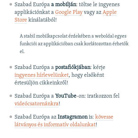
Szabad Európa
a mobilján
: töltse le ingyenes
applikációnkat a
Google Play
vagy az
Apple
Store
kínálatából!
A stabil mobilkapcsolat érdekében a weboldal egyes
funkciói az applikációban csak korlátozottan érhetők
el.
Szabad Európa a
postafiókjában
: kérje
ingyenes hírlevelünket
, hogy elsőként
értesüljön cikkeinkről!
Szabad Európa a
YouTube
-on: iratkozzon fel
videócsatornánkra
!
Szabad Európa az
Instagramon
is:
kövesse
látványos és informatív oldalunkat
! ​