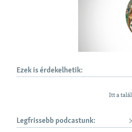
EURÓPAI UNIÓ
VILÁG
KLÍMAVÁLTOZÁS
A MÚLT TANULSÁGAI
Ezek is érdekelhetik:
Itt a talá
Legfrissebb podcastunk: