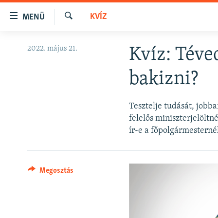
Akadálymentes
KVÍZ
MENÜ
mód
Keresés
Ugrás
NAPIRENDEN
2022. május 21.
Kvíz: Téve
a
AKTUÁLIS
fő
bakizni?
oldalra
PODCASTOK
Ugrás
VIDEÓK
a
Tesztelje tudását, jobba
tartalomjegyzékre
ELEMZŐ
felelős miniszterjelöltn
Ugrás
ír-e a főpolgármesterné
NER15
a
keresésre
SZABADON
TÁRSADALOM
Megosztás
DEMOKRÁCIA
A PÉNZ NYOMÁBAN