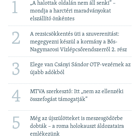
1
„A halottak oldalán nem áll senki” –
mondja a harctéri maradványokat
elszállító önkéntes
2
A rezsicsökkentés üti a szuverenitást:
megegyezni készül a kormány a Bős-
Nagymarosi Vízlépcsőrendszerről 2. rész
3
Elege van Csányi Sándor OTP-vezérnek az
újabb adókból
4
MTVA szerkesztő: Itt „nem az ellenzéki
összefogást támogatják”
5
Még az újszülötteket is meszesgödörbe
dobták – a roma holokauszt áldozataira
emlékezünk