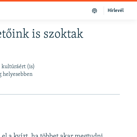
Hírlevél
tőink is szoktak
 kultúráért (is)
eg helyesebben
a el a kvízt, ha többet akar megtudni