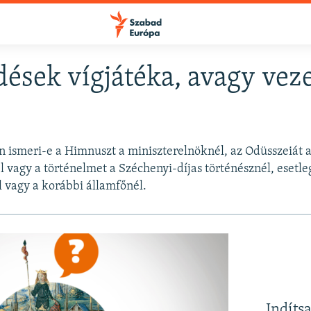
dések vígjátéka, avagy veze
FELIRATKOZÁS
n ismeri-e a Himnuszt a miniszterelnöknél, az Odüsszeiát a
Apple Podcasts
él vagy a történelmet a Széchenyi-díjas történésznél, esetl
l vagy a korábbi államfőnél.
Spotify
Feliratkozás
Indíts