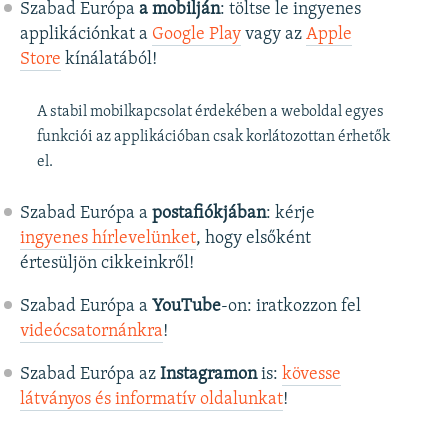
Szabad Európa
a mobilján
: töltse le ingyenes
applikációnkat a
Google Play
vagy az
Apple
Store
kínálatából!
A stabil mobilkapcsolat érdekében a weboldal egyes
funkciói az applikációban csak korlátozottan érhetők
el.
Szabad Európa a
postafiókjában
: kérje
ingyenes hírlevelünket
, hogy elsőként
értesüljön cikkeinkről!
Szabad Európa a
YouTube
-on: iratkozzon fel
videócsatornánkra
!
Szabad Európa az
Instagramon
is:
kövesse
látványos és informatív oldalunkat
! ​