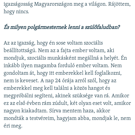
igazságosság Magyarországon meg a világon. Rájöttem,
hogy nincs.
És milyen polgármesternek lenni a szülőfaludban?
Az az igazság, hogy én sose voltam szociális
beállítottságú. Nem az a fajta ember voltam, aki
mondjuk, szociális munkásként megállná a helyét. Én
inkább ilyen magamba forduló ember voltam. Nem
gondoltam át, hogy itt emberekkel kell foglalkozni,
nem is keveset. A nap 24 órája arról szól, hogy az
emberekkel meg kell találni a közös hangot és
megpróbálni segíteni, akinek szüksége van rá. Amikor
ez az első évben rám zúdult, két olyan eset volt, amikor
nagyon kiakadtam. Sírva mentem haza, akkor
mondták a testvéreim, hagyjam abba, mondjak le, nem
éri meg.