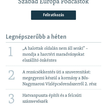
Szabad Európa Podcastok
Feliratkozás
Legnépszerűbb a héten
1
„A halottak oldalán nem áll senki” –
mondja a harctéri maradványokat
elszállító önkéntes
2
A rezsicsökkentés üti a szuverenitást:
megegyezni készül a kormány a Bős-
Nagymarosi Vízlépcsőrendszerről 2. rész
3
Hatvanpuszta építői és a felcsúti
számvevőszék