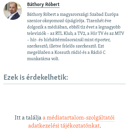
Báthory Róbert
Báthory Róbert a magyarországi Szabad Európa
szenior oknyomozó újságírója. Tizenhét éve
dolgozik a médiában, ebből tíz évet a legnagyobb
televíziók – az RTL Klub, a TV2, a Hír TV és az MTV
– hír- és hírháttérműsorainál mint riporter,
szerkesztő, illetve felelős szerkesztő. Ezt
megelőzően a Kossuth rádió és a Rádió C
munkatársa volt.
Ezek is érdekelhetik:
Itt a találja
a médiatartalom-szolgáltatói
adatkezelési tájékoztatónkat
.