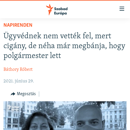
Akadálymentes
mód
Ugrás
NAPIRENDEN
a
NAPIRENDEN
Ügyvédnek nem vették fel, mert
fő
AKTUÁLIS
oldalra
cigány, de néha már megbánja, hogy
FELIRATKOZÁS
PODCASTOK
Ugrás
polgármester lett
a
VIDEÓK
tartalomjegyzékre
Báthory Róbert
Spotify
ELEMZŐ
Ugrás
a
2021. június 29.
NER15
Feliratkozás
keresésre
SZABADON
Megosztás
TÁRSADALOM
DEMOKRÁCIA
A PÉNZ NYOMÁBAN