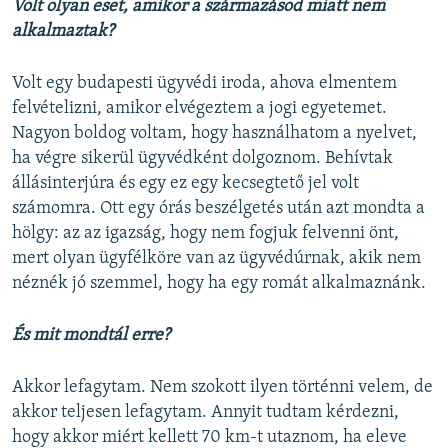
Volt olyan eset, amikor a származásod miatt nem
alkalmaztak?
Volt egy budapesti ügyvédi iroda, ahova elmentem
felvételizni, amikor elvégeztem a jogi egyetemet.
Nagyon boldog voltam, hogy használhatom a nyelvet,
ha végre sikerül ügyvédként dolgoznom. Behívtak
állásinterjúra és egy ez egy kecsegtető jel volt
számomra. Ott egy órás beszélgetés után azt mondta a
hölgy: az az igazság, hogy nem fogjuk felvenni önt,
mert olyan ügyfélköre van az ügyvédúrnak, akik nem
néznék jó szemmel, hogy ha egy romát alkalmaznánk.
És mit mondtál erre?
Akkor lefagytam. Nem szokott ilyen történni velem, de
akkor teljesen lefagytam. Annyit tudtam kérdezni,
hogy akkor miért kellett 70 km-t utaznom, ha eleve