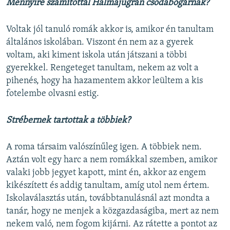
Mennyire számítottál Halmajugrán csodabogárnak?
Voltak jól tanuló romák akkor is, amikor én tanultam
általános iskolában. Viszont én nem az a gyerek
voltam, aki kiment iskola után játszani a többi
gyerekkel. Rengeteget tanultam, nekem az volt a
pihenés, hogy ha hazamentem akkor leültem a kis
fotelembe olvasni estig.
Strébernek tartottak a többiek?
A roma társaim valószínűleg igen. A többiek nem.
Aztán volt egy harc a nem romákkal szemben, amikor
valaki jobb jegyet kapott, mint én, akkor az engem
kikészített és addig tanultam, amíg utol nem értem.
Iskolaválasztás után, továbbtanulásnál azt mondta a
tanár, hogy ne menjek a közgazdaságiba, mert az nem
nekem való, nem fogom kijárni. Az rátette a pontot az