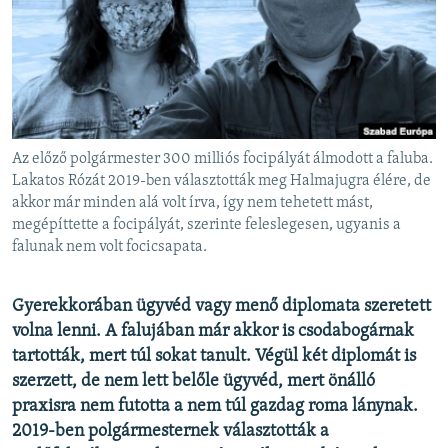
EURÓPAI UNIÓ
VILÁG
KLÍMAVÁLTOZÁS
A MÚLT TANULSÁGAI
Az előző polgármester 300 milliós focipályát álmodott a faluba.
KÖVESSEN MINKET!
Lakatos Rózát 2019-ben választották meg Halmajugra élére, de
akkor már minden alá volt írva, így nem tehetett mást,
megépíttette a focipályát, szerinte feleslegesen, ugyanis a
falunak nem volt focicsapata.
Valamennyi RFE/RL weboldal
Gyerekkorában ügyvéd vagy menő diplomata szeretett
volna lenni. A falujában már akkor is csodabogárnak
tartották, mert túl sokat tanult. Végül két diplomát is
szerzett, de nem lett belőle ügyvéd, mert önálló
praxisra nem futotta a nem túl gazdag roma lánynak.
2019-ben polgármesternek választották a