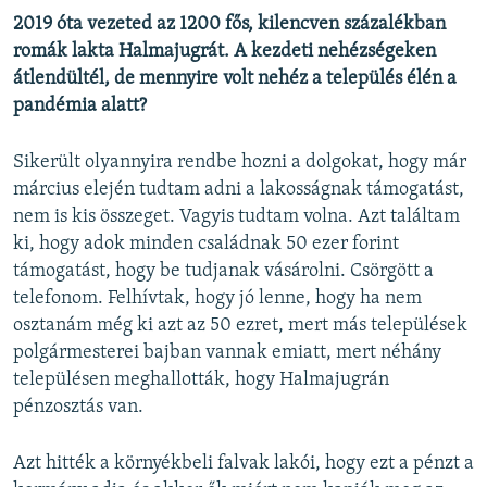
2019 óta vezeted az
1200 fős, kilencven százalékban
romák lakta Halmajugrát. A kezdeti nehézségeken
átlendültél, de mennyire volt nehéz a település élén a
pandémia alatt?
Sikerült olyannyira rendbe hozni a dolgokat, hogy már
március elején tudtam adni a lakosságnak támogatást,
nem is kis összeget. Vagyis tudtam volna. Azt találtam
ki, hogy adok minden családnak 50 ezer forint
támogatást, hogy be tudjanak vásárolni. Csörgött a
telefonom. Felhívtak, hogy jó lenne, hogy ha nem
osztanám még ki azt az 50 ezret, mert más települések
polgármesterei bajban vannak emiatt, mert néhány
településen meghallották, hogy Halmajugrán
pénzosztás van.
Azt hitték a környékbeli falvak lakói, hogy ezt a pénzt a