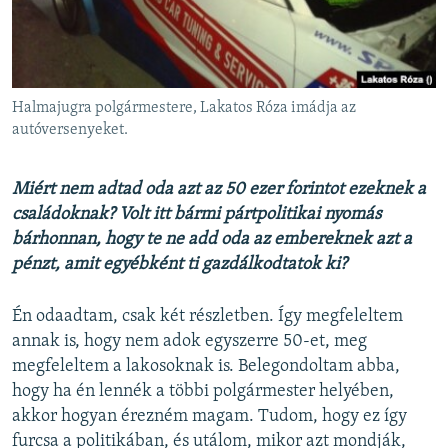
Halmajugra polgármestere, Lakatos Róza imádja az
autóversenyeket.
Miért nem adtad oda azt az 50 ezer forintot ezeknek a
családoknak? Volt itt bármi pártpolitikai nyomás
bárhonnan, hogy te ne add oda az embereknek azt a
pénzt, amit egyébként ti gazdálkodtatok ki?
Én odaadtam, csak két részletben. Így megfeleltem
annak is, hogy nem adok egyszerre 50-et, meg
megfeleltem a lakosoknak is. Belegondoltam abba,
hogy ha én lennék a többi polgármester helyében,
akkor hogyan érezném magam. Tudom, hogy ez így
furcsa a politikában, és utálom, mikor azt mondják,