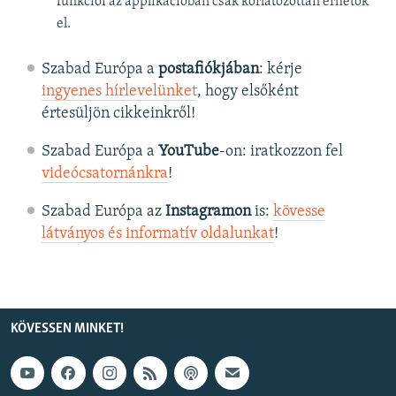
funkciói az applikációban csak korlátozottan érhetők
el.
Szabad Európa a
postafiókjában
: kérje
ingyenes hírlevelünket
, hogy elsőként
értesüljön cikkeinkről!
Szabad Európa a
YouTube
-on: iratkozzon fel
videócsatornánkra
!
Szabad Európa az
Instagramon
is:
kövesse
látványos és informatív oldalunkat
! ​
KÖVESSEN MINKET!