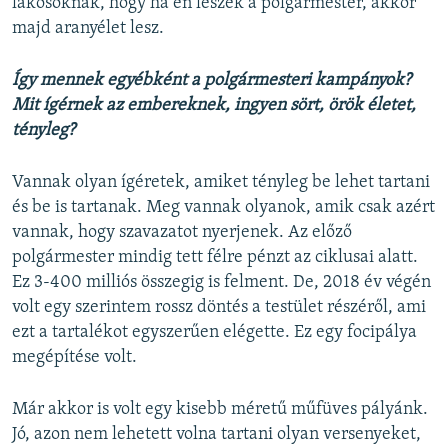
lakosoknak, hogy ha én leszek a polgármester, akkor
majd aranyélet lesz.
Így mennek egyébként a polgármesteri kampányok?
Mit ígérnek az embereknek, ingyen sört, örök életet,
tényleg?
Vannak olyan ígéretek, amiket tényleg be lehet tartani
és be is tartanak. Meg vannak olyanok, amik csak azért
vannak, hogy szavazatot nyerjenek. Az előző
polgármester mindig tett félre pénzt az ciklusai alatt.
Ez 3-400 milliós összegig is felment. De, 2018 év végén
volt egy szerintem rossz döntés a testület részéről, ami
ezt a tartalékot egyszerűen elégette. Ez egy focipálya
megépítése volt.
Már akkor is volt egy kisebb méretű műfüves pályánk.
Jó, azon nem lehetett volna tartani olyan versenyeket,