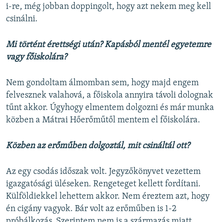
i-re, még jobban doppingolt, hogy azt nekem meg kell
csinálni.
Mi történt érettségi után? Kapásból mentél egyetemre
vagy főiskolára?
Nem gondoltam álmomban sem, hogy majd engem
felvesznek valahová, a főiskola annyira távoli dolognak
tűnt akkor. Úgyhogy elmentem dolgozni és már munka
közben a Mátrai Hőerőműtől mentem el főiskolára.
Közben az erőműben dolgoztál, mit csináltál ott?
Az egy csodás időszak volt. Jegyzőkönyvet vezettem
igazgatósági üléseken. Rengeteget kellett fordítani.
Külföldiekkel lehettem akkor. Nem éreztem azt, hogy
én cigány vagyok. Bár volt az erőműben is 1-2
próbálkozás. Szerintem nem is a származás miatt,