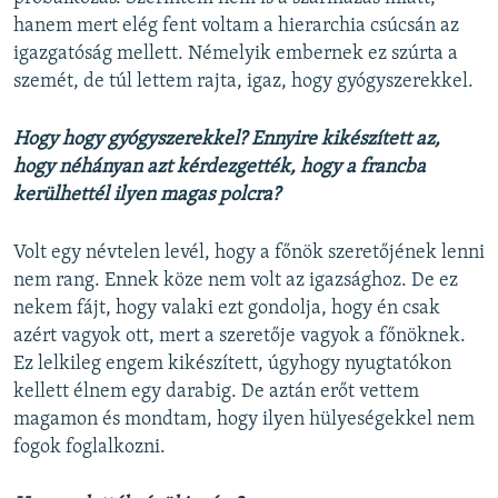
hanem mert elég fent voltam a hierarchia csúcsán az
igazgatóság mellett. Némelyik embernek ez szúrta a
szemét, de túl lettem rajta, igaz, hogy gyógyszerekkel.
Hogy hogy gyógyszerekkel? Ennyire kikészített az,
hogy néhányan azt kérdezgették, hogy a francba
kerülhettél ilyen magas polcra?
Volt egy névtelen levél, hogy a főnök szeretőjének lenni
nem rang. Ennek köze nem volt az igazsághoz. De ez
nekem fájt, hogy valaki ezt gondolja, hogy én csak
azért vagyok ott, mert a szeretője vagyok a főnöknek.
Ez lelkileg engem kikészített, úgyhogy nyugtatókon
kellett élnem egy darabig. De aztán erőt vettem
magamon és mondtam, hogy ilyen hülyeségekkel nem
fogok foglalkozni.