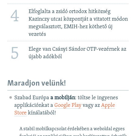
4
Elfoglalta a zsidó ortodox hitközség
Kazinczy utcai központját a vitatott módon
megválasztott, EMIH-hez köthető új
vezetés
5
Elege van Csányi Sándor OTP-vezérnek az
újabb adókból
Maradjon velünk!
Szabad Európa
a mobilján
: töltse le ingyenes
applikációnkat a
Google Play
vagy az
Apple
Store
kínálatából!
A stabil mobilkapcsolat érdekében a weboldal egyes