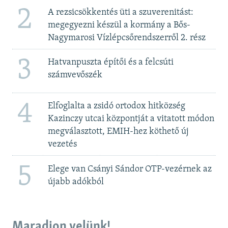
2
A rezsicsökkentés üti a szuverenitást:
megegyezni készül a kormány a Bős-
Nagymarosi Vízlépcsőrendszerről 2. rész
3
Hatvanpuszta építői és a felcsúti
számvevőszék
4
Elfoglalta a zsidó ortodox hitközség
Kazinczy utcai központját a vitatott módon
megválasztott, EMIH-hez köthető új
vezetés
5
Elege van Csányi Sándor OTP-vezérnek az
újabb adókból
Maradjon velünk!