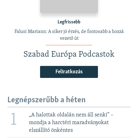
Legfrissebb
Falusi Mariann: A siker jó érzés, de fontosabb a hozzá
vezető út
Szabad Európa Podcastok
Feliratkozás
Legnépszerűbb a héten
1
„A halottak oldalán nem áll senki” –
mondja a harctéri maradványokat
elszállító önkéntes