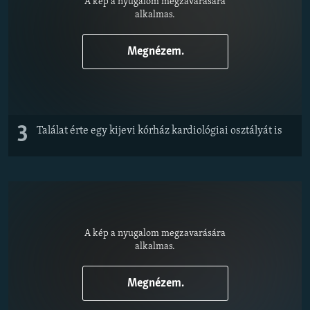
A kép a nyugalom megzavarására
alkalmas.
Megnézem.
3
Találat érte egy kijevi kórház kardiológiai osztályát is
A kép a nyugalom megzavarására
alkalmas.
Megnézem.