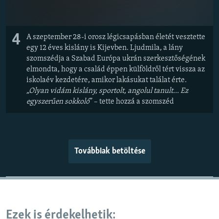
4
A szeptember 28-i orosz légicsapásban életét vesztette
egy 12 éves kislány is Kijevben. Ljudmila, a lány
szomszédja a Szabad Európa ukrán szerkesztőségének
elmondta, hogy a család éppen külföldről tért vissza az
iskolaév kezdetére, amikor lakásukat találat érte.
„Olyan vidám kislány, sportolt, angolul tanult... Ez
egyszerűen sokkoló
” – tette hozzá a szomszéd
Továbbiak betöltése
Ezek is érdekelhetik: