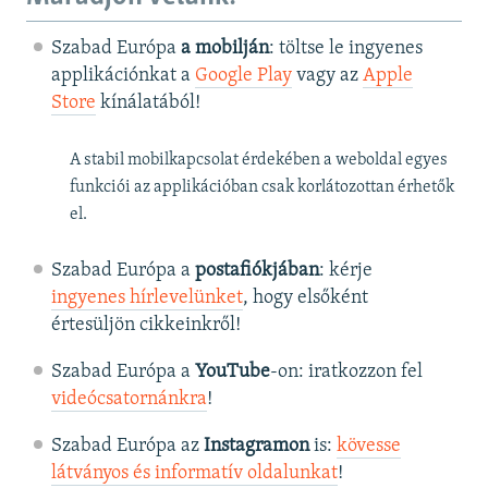
Szabad Európa
a mobilján
: töltse le ingyenes
applikációnkat a
Google Play
vagy az
Apple
Store
kínálatából!
A stabil mobilkapcsolat érdekében a weboldal egyes
funkciói az applikációban csak korlátozottan érhetők
el.
Szabad Európa a
postafiókjában
: kérje
ingyenes hírlevelünket
, hogy elsőként
értesüljön cikkeinkről!
Szabad Európa a
YouTube
-on: iratkozzon fel
videócsatornánkra
!
Szabad Európa az
Instagramon
is:
kövesse
látványos és informatív oldalunkat
! ​