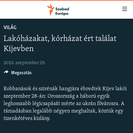
Akadálymentes
mód
Ugrás
VILÁG
a
NAPIRENDEN
Lakóházakat, kórházat ért találat
fő
AKTUÁLIS
oldalra
Kijevben
FELIRATKOZÁS
PODCASTOK
Ugrás
a
2025. szeptember 29.
VIDEÓK
tartalomjegyzékre
Spotify
Megosztás
ELEMZŐ
Ugrás
a
NER15
Robbanások és szirénák hangjára ébredtek Kijev lakói
Feliratkozás
keresésre
SZABADON
szeptember 28-án: Oroszország a háború egyik
leghosszabb légicsapását mérte az ukrán fővárosra. A
TÁRSADALOM
támadásban legalább négyen meghaltak, köztük egy
DEMOKRÁCIA
tizenkétéves kislány.
A PÉNZ NYOMÁBAN