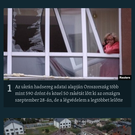
EURÓPAI UNIÓ
VILÁG
KLÍMAVÁLTOZÁS
A MÚLT TANULSÁGAI
KÖVESSEN MINKET!
Valamennyi RFE/RL weboldal
1
Az ukrán hadsereg adatai alapján Oroszország több
mint 590 drónt és közel 50 rakétát lőtt ki az országra
szeptember 28-án, de a légvédelem a legtöbbet lelőtte